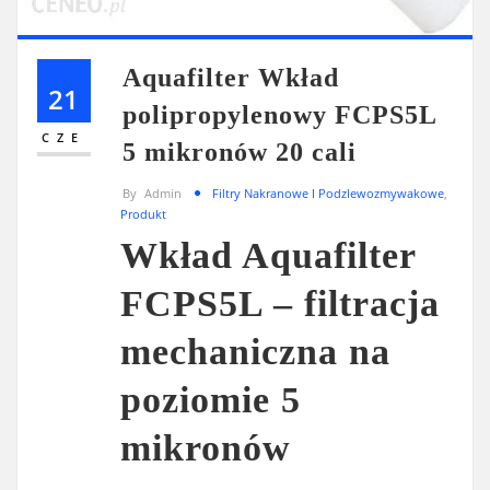
Aquafilter Wkład
21
polipropylenowy FCPS5L
CZE
5 mikronów 20 cali
By
Admin
Filtry Nakranowe I Podzlewozmywakowe
,
Produkt
Wkład Aquafilter
FCPS5L – filtracja
mechaniczna na
poziomie 5
mikronów