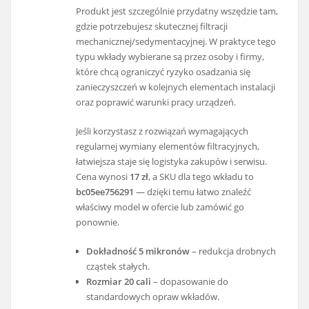
Produkt jest szczególnie przydatny wszędzie tam,
gdzie potrzebujesz skutecznej filtracji
mechanicznej/sedymentacyjnej. W praktyce tego
typu wkłady wybierane są przez osoby i firmy,
które chcą ograniczyć ryzyko osadzania się
zanieczyszczeń w kolejnych elementach instalacji
oraz poprawić warunki pracy urządzeń.
Jeśli korzystasz z rozwiązań wymagających
regularnej wymiany elementów filtracyjnych,
łatwiejsza staje się logistyka zakupów i serwisu.
Cena wynosi
17 zł
, a SKU dla tego wkładu to
bc05ee756291
— dzięki temu łatwo znaleźć
właściwy model w ofercie lub zamówić go
ponownie.
Dokładność 5 mikronów
– redukcja drobnych
cząstek stałych.
Rozmiar 20 cali
– dopasowanie do
standardowych opraw wkładów.