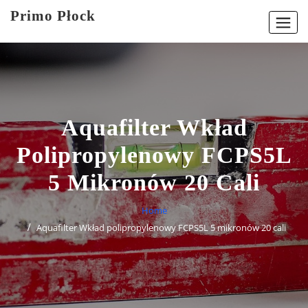
Skip
Primo Płock
to
content
Aquafilter Wkład
Polipropylenowy FCPS5L
5 Mikronów 20 Cali
Home
Aquafilter Wkład polipropylenowy FCPS5L 5 mikronów 20 cali