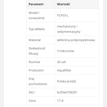
Parametr
Wartość
Model /
FCPS5-L
oznaczenie
mechaniczny /
Typ wkładu
sedymentacyjny
Materiał
włóknina polipropylenowa
Dokładność
5 mikronów
filtracji
Rozmiar
20 cali
Producent
Aquafilter
Kraj
Polska (Łódź)
pochodzenia
SKU
bc05ee756291
Cena
17 zł