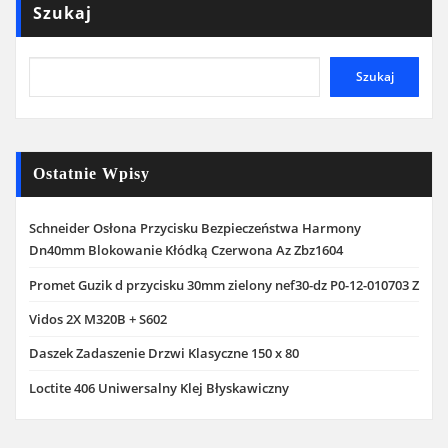
Szukaj
Szukaj
Ostatnie Wpisy
Schneider Osłona Przycisku Bezpieczeństwa Harmony
Dn40mm Blokowanie Kłódką Czerwona Az Zbz1604
Promet Guzik d przycisku 30mm zielony nef30-dz P0-12-010703 Z
Vidos 2X M320B + S602
Daszek Zadaszenie Drzwi Klasyczne 150 x 80
Loctite 406 Uniwersalny Klej Błyskawiczny