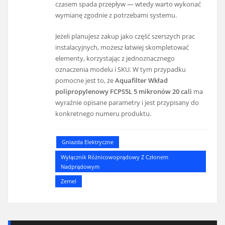
czasem spada przepływ — wtedy warto wykonać
wymianę zgodnie z potrzebami systemu.
Jeżeli planujesz zakup jako część szerszych prac
instalacyjnych, możesz łatwiej skompletować
elementy, korzystając z jednoznacznego
oznaczenia modelu i SKU. W tym przypadku
pomocne jest to, że
Aquafilter Wkład
polipropylenowy FCPS5L 5 mikronów 20 cali
ma
wyraźnie opisane parametry i jest przypisany do
konkretnego numeru produktu.
Gniazda Elektryczne
Wyłącznik Różnicowoprądowy Z Członem
Nadprądowym
Zemel