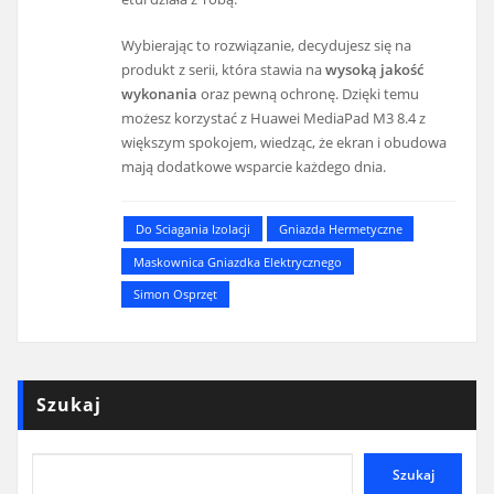
Wybierając to rozwiązanie, decydujesz się na
produkt z serii, która stawia na
wysoką jakość
wykonania
oraz pewną ochronę. Dzięki temu
możesz korzystać z Huawei MediaPad M3 8.4 z
większym spokojem, wiedząc, że ekran i obudowa
mają dodatkowe wsparcie każdego dnia.
Do Sciagania Izolacji
Gniazda Hermetyczne
Maskownica Gniazdka Elektrycznego
Simon Osprzęt
Szukaj
Szukaj