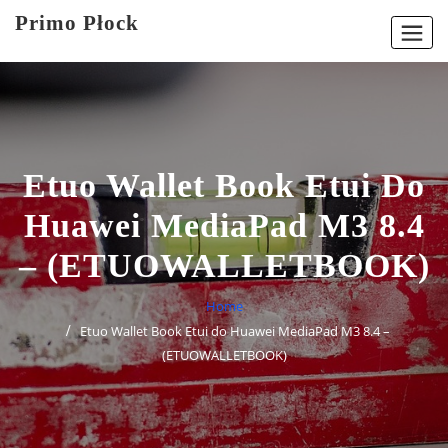
Skip
Primo Płock
to
content
Etuo Wallet Book Etui Do
Huawei MediaPad M3 8.4
– (ETUOWALLETBOOK)
Home
Etuo Wallet Book Etui do Huawei MediaPad M3 8.4 –
(ETUOWALLETBOOK)