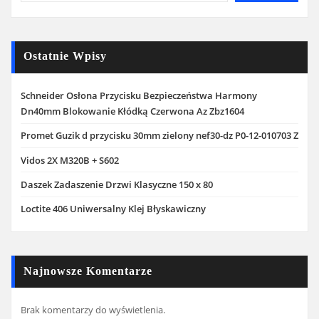
Ostatnie Wpisy
Schneider Osłona Przycisku Bezpieczeństwa Harmony
Dn40mm Blokowanie Kłódką Czerwona Az Zbz1604
Promet Guzik d przycisku 30mm zielony nef30-dz P0-12-010703 Z
Vidos 2X M320B + S602
Daszek Zadaszenie Drzwi Klasyczne 150 x 80
Loctite 406 Uniwersalny Klej Błyskawiczny
Najnowsze Komentarze
Brak komentarzy do wyświetlenia.