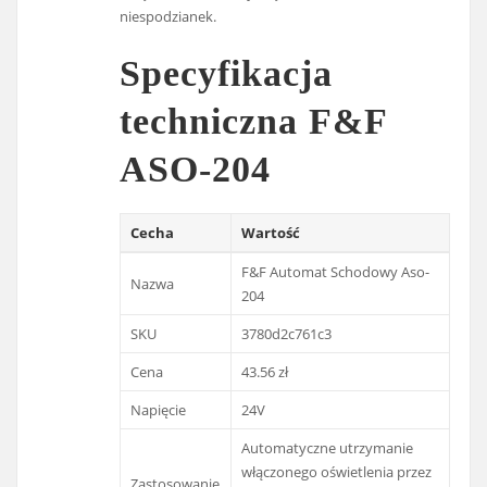
niespodzianek.
Specyfikacja
techniczna F&F
ASO-204
Cecha
Wartość
F&F Automat Schodowy Aso-
Nazwa
204
SKU
3780d2c761c3
Cena
43.56 zł
Napięcie
24V
Automatyczne utrzymanie
włączonego oświetlenia przez
Zastosowanie