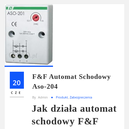
F&F Automat Schodowy
20
Aso-204
CZE
By
Admin
Produkt
,
Zabezpieczenia
Jak działa automat
schodowy F&F