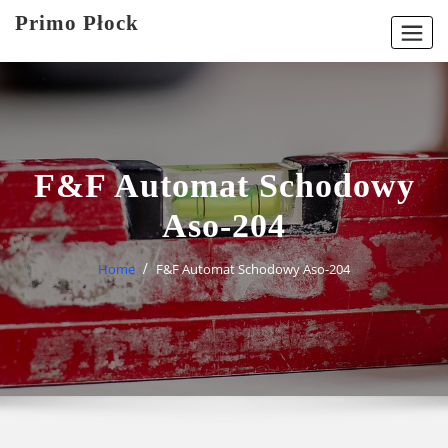
Skip
Primo Płock
to
content
F&F Automat Schodowy
Aso-204
Home
F&F Automat Schodowy Aso-204