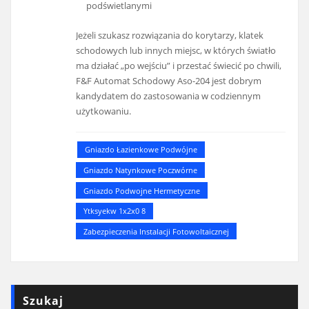
podświetlanymi
Jeżeli szukasz rozwiązania do korytarzy, klatek
schodowych lub innych miejsc, w których światło
ma działać „po wejściu” i przestać świecić po chwili,
F&F Automat Schodowy Aso-204 jest dobrym
kandydatem do zastosowania w codziennym
użytkowaniu.
Gniazdo Łazienkowe Podwójne
Gniazdo Natynkowe Poczwórne
Gniazdo Podwojne Hermetyczne
Ytksyekw 1x2x0 8
Zabezpieczenia Instalacji Fotowoltaicznej
Szukaj