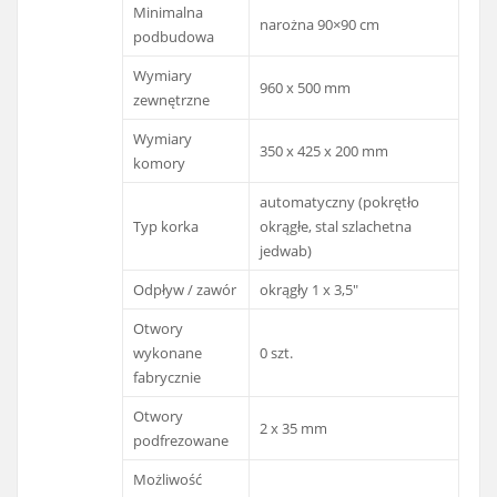
Minimalna
narożna 90×90 cm
podbudowa
Wymiary
960 x 500 mm
zewnętrzne
Wymiary
350 x 425 x 200 mm
komory
automatyczny (pokrętło
Typ korka
okrągłe, stal szlachetna
jedwab)
Odpływ / zawór
okrągły 1 x 3,5″
Otwory
wykonane
0 szt.
fabrycznie
Otwory
2 x 35 mm
podfrezowane
Możliwość