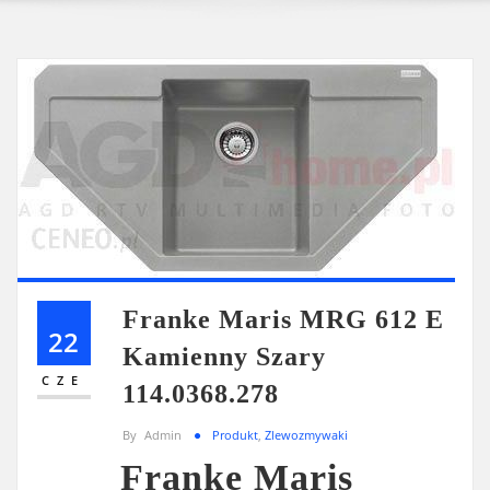
Franke Maris MRG 612 E
22
Kamienny Szary
CZE
114.0368.278
By
Admin
Produkt
,
Zlewozmywaki
Franke Maris