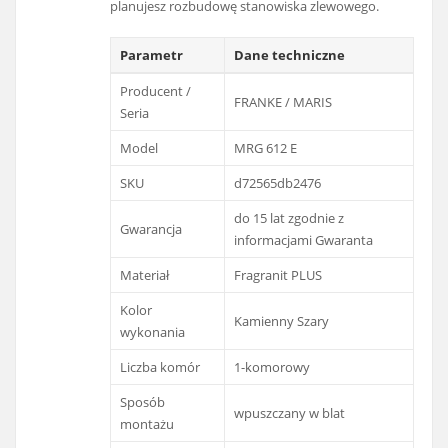
planujesz rozbudowę stanowiska zlewowego.
Parametr
Dane techniczne
Producent /
FRANKE / MARIS
Seria
Model
MRG 612 E
SKU
d72565db2476
do 15 lat zgodnie z
Gwarancja
informacjami Gwaranta
Materiał
Fragranit PLUS
Kolor
Kamienny Szary
wykonania
Liczba komór
1-komorowy
Sposób
wpuszczany w blat
montażu