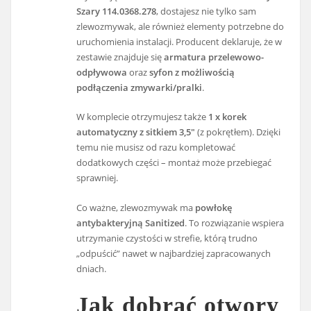
Szary 114.0368.278
, dostajesz nie tylko sam
zlewozmywak, ale również elementy potrzebne do
uruchomienia instalacji. Producent deklaruje, że w
zestawie znajduje się
armatura przelewowo-
odpływowa
oraz
syfon z możliwością
podłączenia zmywarki/pralki
.
W komplecie otrzymujesz także
1 x korek
automatyczny z sitkiem 3,5″
(z pokrętłem). Dzięki
temu nie musisz od razu kompletować
dodatkowych części – montaż może przebiegać
sprawniej.
Co ważne, zlewozmywak ma
powłokę
antybakteryjną Sanitized
. To rozwiązanie wspiera
utrzymanie czystości w strefie, którą trudno
„odpuścić” nawet w najbardziej zapracowanych
dniach.
Jak dobrać otwory