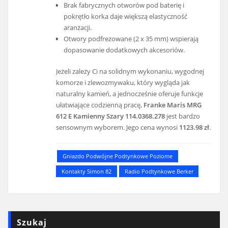
Brak fabrycznych otworów pod baterię i
pokrętło korka daje większą elastyczność
aranżacji.
Otwory podfrezowane (2 x 35 mm) wspierają
dopasowanie dodatkowych akcesoriów.
Jeżeli zależy Ci na solidnym wykonaniu, wygodnej
komorze i zlewozmywaku, który wygląda jak
naturalny kamień, a jednocześnie oferuje funkcje
ułatwiające codzienną pracę,
Franke Maris MRG
612 E Kamienny Szary 114.0368.278
jest bardzo
sensownym wyborem. Jego cena wynosi
1123.98 zł
.
Gniazdo Podwójne Podtynkowe Poziome
Kontakty Simon 82
Radio Podtynkowe Berker
Szukaj