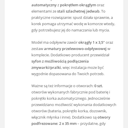
automatyczny
z
pokrętłem okrągłym
oraz
elementami ze
stali szlachetnej jedwab
. To
praktyczne rozwiązanie: spust działa sprawnie, a
korek pomaga utrzymać wodę w komorze wtedy,
gdy potrzebujesz jej do namaczania lub mycia.
Model ma odpływ/w zawór
okrągły 1 x 3,5″
oraz
zestaw
armatury przelewowo-odpływowej
w
komplecie. Dodatkowo producent przewidział
syfon z możliwością podłączenia
zmywarki/pralki
, więc instalacja może być
wygodnie dopasowana do Twoich potrzeb.
Ważne są też informacje o otworach:
0 szt.
otworów wykonanych fabrycznie pod baterię i
pokrętło korka automatycznego. Jednocześnie
przewidziano możliwość wykonania dodatkowych
otworów (bateria, pokrętło korka, dozownik,
włącznik młynka i inne). Dodatkowo są
otwory
podfrezowane: 2 x 35 mm
– przydatne, gdy