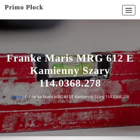
Skip
Primo Płock
to
content
Franke Maris MRG 612 E
Kamienny Szary
114.0368.278
Home
Franke Maris MRG 612 E Kamienny Szary 114.0368.278