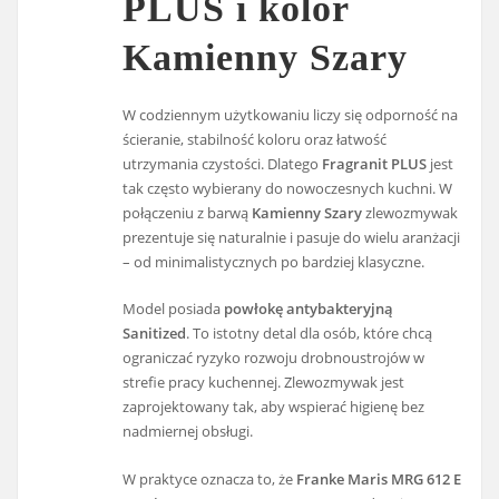
PLUS i kolor
Kamienny Szary
W codziennym użytkowaniu liczy się odporność na
ścieranie, stabilność koloru oraz łatwość
utrzymania czystości. Dlatego
Fragranit PLUS
jest
tak często wybierany do nowoczesnych kuchni. W
połączeniu z barwą
Kamienny Szary
zlewozmywak
prezentuje się naturalnie i pasuje do wielu aranżacji
– od minimalistycznych po bardziej klasyczne.
Model posiada
powłokę antybakteryjną
Sanitized
. To istotny detal dla osób, które chcą
ograniczać ryzyko rozwoju drobnoustrojów w
strefie pracy kuchennej. Zlewozmywak jest
zaprojektowany tak, aby wspierać higienę bez
nadmiernej obsługi.
W praktyce oznacza to, że
Franke Maris MRG 612 E