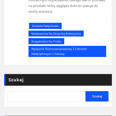
na produkt, który wygląda dobrze i pasuje do
reszty aranżacji.
Gniazda Natynkowe
Maskownica Na Skrzynkę Elektryczna
Rozgaleziacz Do Pradu
Wyłącznik Różnicowoprądowy Z Członem
Nadprądowym 1-Fazowy
Szukaj
Szukaj