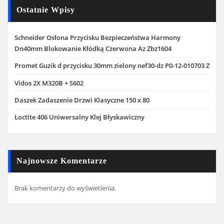
Ostatnie Wpisy
Schneider Osłona Przycisku Bezpieczeństwa Harmony
Dn40mm Blokowanie Kłódką Czerwona Az Zbz1604
Promet Guzik d przycisku 30mm zielony nef30-dz P0-12-010703 Z
Vidos 2X M320B + S602
Daszek Zadaszenie Drzwi Klasyczne 150 x 80
Loctite 406 Uniwersalny Klej Błyskawiczny
Najnowsze Komentarze
Brak komentarzy do wyświetlenia.