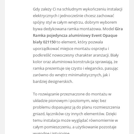
Gdy zależy Ci na schludnym wykończeniu instalacji
elektrycznych i jednocześnie chcesz zachować
spójny styl w całym wnętrzu, dobrym wyborem
bywa dedykowana ramka montażowa. Model
Gira
Ramka pojedyncza aluminiowy Event Opaque
biały 021150
to element, który pozwala
uporządkować miejsce montażu osprzętu i
podkreślić nowoczesny charakter aranżacji. Biały
kolor oraz aluminiowa konstrukcja sprawiają, że
ramka prezentuje się czysto i elegancko, pasując
zarówno do wnętrz minimalistycznych, jak i
bardziej designerskich.
To rozwiązanie przeznaczone do montażu w
układzie pionowym i poziomym, więc bez
problemu dopasujesz ją do planu rozmieszczenia
gniazd, łączników czy innych elementów. Dzięki
temu instalacja może wyglądać równomiernie w
całym pomieszczeniu, a użytkowanie pozostaje
wygodne i intuicyjne.