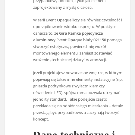
przypadkowy dodatek, tylko jak element
zaprojektowany z myślą o całości.
W serii Event Opaque liczy się również czytelność i
uporządkowanie widoku osprzętu. W praktyce
oznacza to, że
Gira Ramka pojedyncza
aluminiowy Event Opaque biały 021150
pomaga
stworzyć estetyczną powierzchnię wokół
montowanego elementu, zamiast zostawiać
wrażenie „technicznej dziury” w aranżacji.
Jeżeli projektujesz nowoczesne wnętrze, w którym
pojawiają się także inne elementy instalacyjne (np.
gniazda podtynkowe z wyłącznikiem czy
oświetlenie LED), spójna rama pozwala utrzymać
jednolity standard. Takie podejście często
przekłada się na odbiór całego mieszkania – detale
przestają być przypadkowe, a zaczynają tworzyć
koncept.
Dane techniczne i