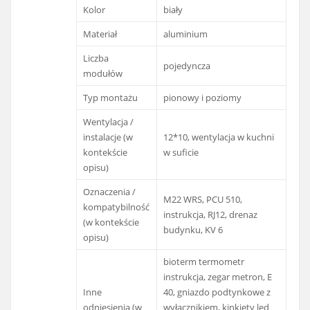
Kolor
biały
Materiał
aluminium
Liczba
pojedyncza
modułów
Typ montażu
pionowy i poziomy
Wentylacja /
instalacje (w
12*10, wentylacja w kuchni
kontekście
w suficie
opisu)
Oznaczenia /
M22 WRS, PCU 510,
kompatybilność
instrukcja, RJ12, drenaz
(w kontekście
budynku, KV 6
opisu)
bioterm termometr
instrukcja, zegar metron, E
Inne
40, gniazdo podtynkowe z
odniesienia (w
wyłącznikiem, kinkiety led