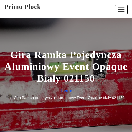
Skip
Primo Płock
to
content
Gira Ramka Pojedyncza
Aluminiowy Event Opaque
Biały 021150
Home
Gira Ramka pojedyncza aluminiowy Event Opaque biały 021150