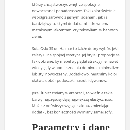
którzy chcą stworzyć wnętrze spokojne,
nowoczesne i ponadczasowe. Taki kolor świetnie
współgra zarówno z jasnymi ścianami, jak i z
bardziej wyrazistymi dodatkami – drewnem,
metalowymi akcentami czy tekstyliami w barwach
ziemi.
Sofa Oslo 3S od Halmar to także dobry wybór, jeśli
zależy Ci na spójnej estetyce. Jej bryła i proporcje są
tak dobrane, by mebel wyglądał atrakcyjnie nawet
wtedy, gdy w pomieszczeniu dominuje minimalizm
lub styl nowoczesny. Dodatkowo, neutralny kolor
ułatwia dobór poduszek, narzut i dywanów.
Jeżeli lubisz zmiany w aranżacji, to właśnie takie
barwy najczęściej dają największą elastyczność.
Możesz odświeżyć wygląd salonu, zmieniając
dodatki, bez konieczności wymiany samej sofy.
Parametry i dane