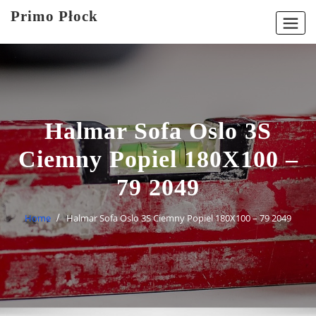
Skip
Primo Płock
to
content
Halmar Sofa Oslo 3S
Ciemny Popiel 180X100 –
79 2049
Home
Halmar Sofa Oslo 3S Ciemny Popiel 180X100 – 79 2049