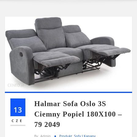
Halmar Sofa Oslo 3S
13
Ciemny Popiel 180X100 –
CZE
79 2049
By
Admin
Produkt
,
Sofy I Kanapy