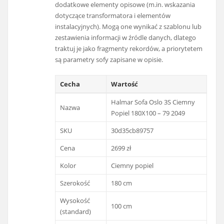
dodatkowe elementy opisowe (m.in. wskazania
dotyczące transformatora i elementów
instalacyjnych). Mogą one wynikać z szablonu lub
zestawienia informacji w źródle danych, dlatego
traktuj je jako fragmenty rekordów, a priorytetem
są parametry sofy zapisane w opisie.
Cecha
Wartość
Halmar Sofa Oslo 3S Ciemny
Nazwa
Popiel 180X100 – 79 2049
SKU
30d35cb89757
Cena
2699 zł
Kolor
Ciemny popiel
Szerokość
180 cm
Wysokość
100 cm
(standard)