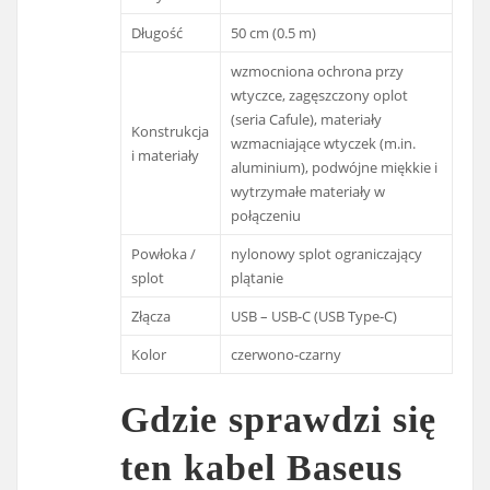
Długość
50 cm (0.5 m)
wzmocniona ochrona przy
wtyczce, zagęszczony oplot
(seria Cafule), materiały
Konstrukcja
wzmacniające wtyczek (m.in.
i materiały
aluminium), podwójne miękkie i
wytrzymałe materiały w
połączeniu
Powłoka /
nylonowy splot ograniczający
splot
plątanie
Złącza
USB – USB-C (USB Type-C)
Kolor
czerwono-czarny
Gdzie sprawdzi się
ten kabel Baseus