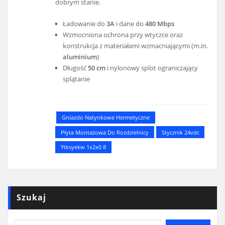
dobrym stanie.
Ładowanie do
3A
i dane do
480 Mbps
Wzmocniona ochrona przy wtyczce oraz
konstrukcja z materiałami wzmacniającymi (m.in.
aluminium
)
Długość
50 cm
i nylonowy splot ograniczający
splątanie
Gniazdo Natynkowe Hermetyczne
Płyta Montażowa Do Rozdzielnicy
Stycznik 24vdc
Ytksyekw 1x2x0 8
Szukaj