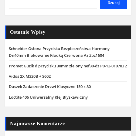
Szukaj
Ostatnie Wpisy
Schneider Osłona Przycisku Bezpieczeństwa Harmony
Dn40mm Blokowanie Kłódką Czerwona Az Zbz1604
Promet Guzik d przycisku 30mm zielony nef30-dz P0-12-010703 Z
Vidos 2X M320B + S602
Daszek Zadaszenie Drzwi Klasyczne 150 x 80
Loctite 406 Uniwersalny Klej Błyskawiczny
Najnowsze Komentarze