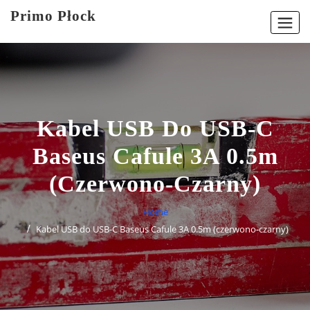
Skip
Primo Płock
to
content
Kabel USB Do USB-C
Baseus Cafule 3A 0.5m
(czerwono-Czarny)
Home
Kabel USB do USB-C Baseus Cafule 3A 0.5m (czerwono-czarny)