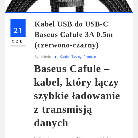
Kabel USB do USB-C
21
Baseus Cafule 3A 0.5m
CZE
(czerwono-czarny)
By
Admin
Kable I Taśmy
,
Produkt
Baseus Cafule –
kabel, który łączy
szybkie ładowanie
z transmisją
danych