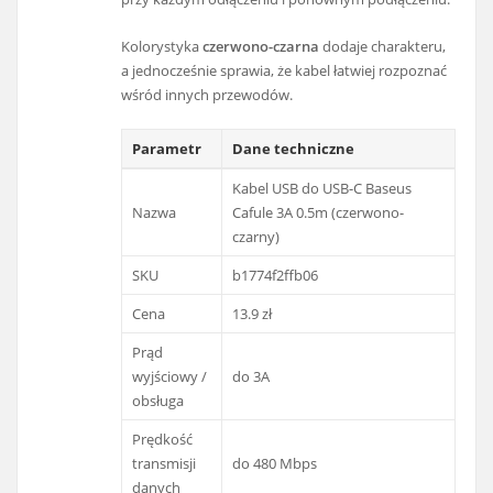
Kolorystyka
czerwono-czarna
dodaje charakteru,
a jednocześnie sprawia, że kabel łatwiej rozpoznać
wśród innych przewodów.
Parametr
Dane techniczne
Kabel USB do USB-C Baseus
Nazwa
Cafule 3A 0.5m (czerwono-
czarny)
SKU
b1774f2ffb06
Cena
13.9 zł
Prąd
wyjściowy /
do 3A
obsługa
Prędkość
transmisji
do 480 Mbps
danych