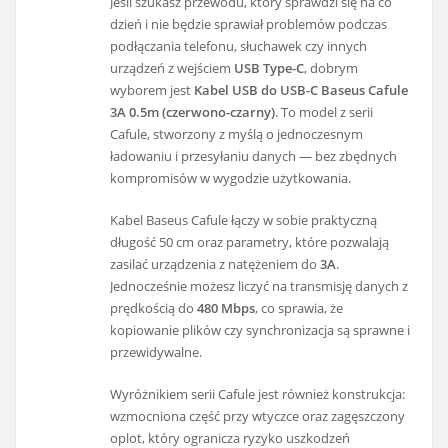
Jeśli szukasz przewodu, który sprawdzi się na co
dzień i nie będzie sprawiał problemów podczas
podłączania telefonu, słuchawek czy innych
urządzeń z wejściem
USB Type-C
, dobrym
wyborem jest
Kabel USB do USB-C Baseus Cafule
3A 0.5m (czerwono-czarny)
. To model z serii
Cafule, stworzony z myślą o jednoczesnym
ładowaniu i przesyłaniu danych — bez zbędnych
kompromisów w wygodzie użytkowania.
Kabel Baseus Cafule łączy w sobie praktyczną
długość 50 cm oraz parametry, które pozwalają
zasilać urządzenia z natężeniem do
3A
.
Jednocześnie możesz liczyć na transmisję danych z
prędkością do
480 Mbps
, co sprawia, że
kopiowanie plików czy synchronizacja są sprawne i
przewidywalne.
Wyróżnikiem serii Cafule jest również konstrukcja:
wzmocniona część przy wtyczce oraz zagęszczony
oplot, który ogranicza ryzyko uszkodzeń