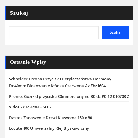
Szukaj
Szukaj
Ostatnie Wpisy
Schneider Osłona Przycisku Bezpieczeństwa Harmony
Dn40mm Blokowanie Kłódką Czerwona Az Zbz1604
Promet Guzik d przycisku 30mm zielony nef30-dz P0-12-010703 Z
Vidos 2X M320B + S602
Daszek Zadaszenie Drzwi Klasyczne 150 x 80
Loctite 406 Uniwersalny Klej Błyskawiczny