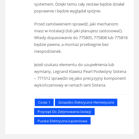
systemem. Dzięki temu cały zestaw będzie działał
poprawnie i będzie wyglądał spójnie.
Przed zamówieniem sprawdź, jaki mechanizm
masz w instalacji (lub jaki planujesz zastosować).
Wtedy dopasowanie do 775805, 775808 lub 775818
będzie pewne, a montaż przebiegnie bez
niespodzianek.
Jeżeli szukasz elementu do uzupełnienia lub
wymiany, Legrand Klawisz Pearl Podwójny Sistena
– 771512 sprawdzi się jako precyzyjny komponent
wykończeniowy w ramach serii Sistena.
Corax 1
Gniazdko Elektryczne Hermetyczne
Przyrząd Do Zdejmowania Izolacji
Puszka Elektryczna Łączeniowa