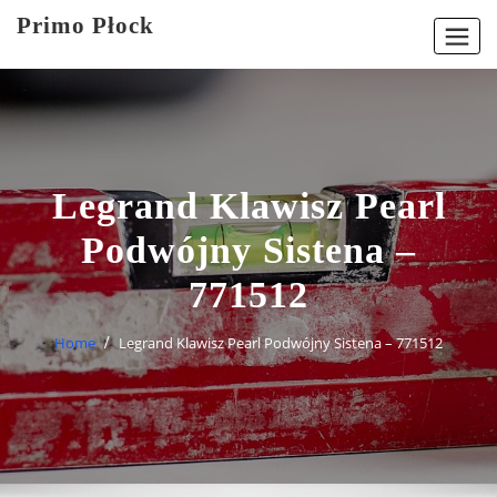
Skip
Primo Płock
to
content
Legrand Klawisz Pearl
Podwójny Sistena –
771512
Home
Legrand Klawisz Pearl Podwójny Sistena – 771512