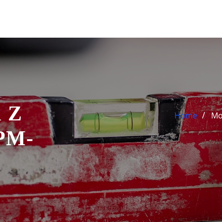
i Z
Home
Mo
PM-