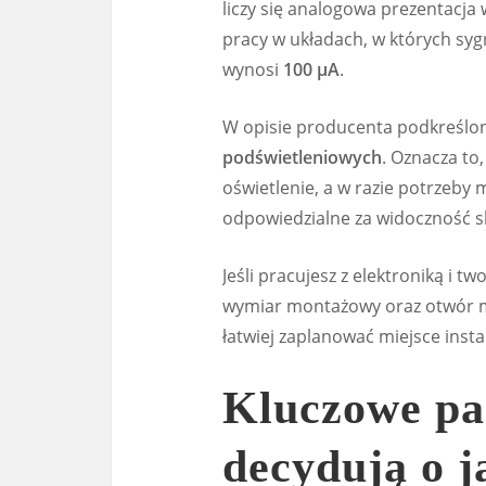
liczy się analogowa prezentacja 
pracy w układach, w których sy
wynosi
100 µA
.
W opisie producenta podkreślon
podświetleniowych
. Oznacza to
oświetlenie, a w razie potrzeb
odpowiedzialne za widoczność sk
Jeśli pracujesz z elektroniką i t
wymiar montażowy oraz otwór m
łatwiej zaplanować miejsce inst
Kluczowe pa
decydują o j