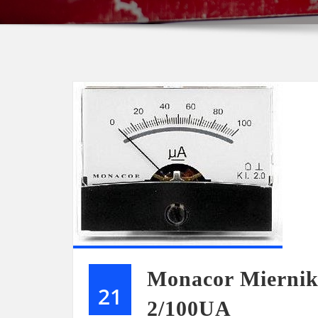
Monacor Mierni
21
2/100UA