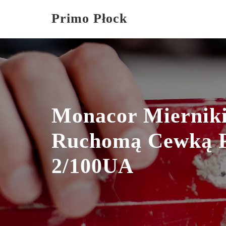
Skip
Primo Płock
to
content
Monacor Miernik
Ruchomą Cewką 
2/100UA