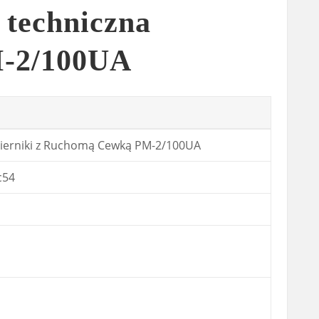
 techniczna
-2/100UA
erniki z Ruchomą Cewką PM-2/100UA
c54