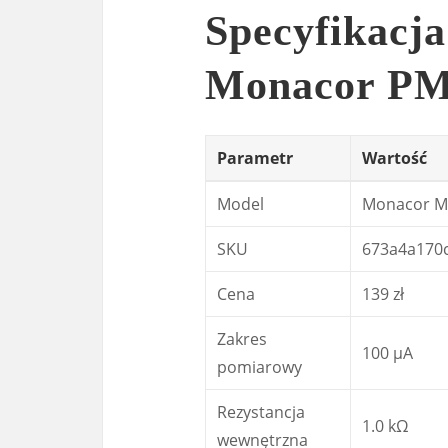
Specyfikacja
Monacor PM
Parametr
Wartość
Model
Monacor Mi
SKU
673a4a170
Cena
139 zł
Zakres
100 µA
pomiarowy
Rezystancja
1.0 kΩ
wewnętrzna