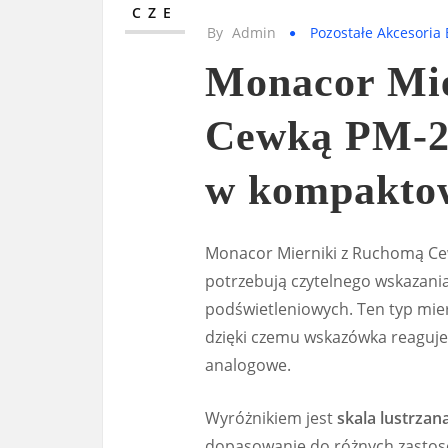
CZE
By
Admin
Pozostałe Akcesoria 
Monacor Mie
Cewką PM-2/
w kompakto
Monacor Mierniki z Ruchomą Ce
potrzebują czytelnego wskazania
podświetleniowych. Ten typ mie
dzięki czemu wskazówka reaguje 
analogowe.
Wyróżnikiem jest
skala lustrzan
dopasowanie do różnych zastos