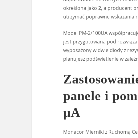
określona jako
2
, a producent p
utrzymać poprawne wskazania ró
Model PM-2/100UA współpracuje 
jest przygotowana pod rozwiązan
wyposażony w dwie diody z rezy
planujesz podświetlenie w zależ
Zastosowani
panele i pom
µA
Monacor Mierniki z Ruchomą Ce