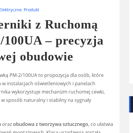
Elektryczne
,
Produkt
rniki z Ruchomą
100UA – precyzja
wej obudowie
wką PM-2/100UA to propozycja dla osób, które
 w instalacjach oświetleniowych i panelach
rnika wykorzystuje mechanizm ruchomej cewki,
w sposób naturalny i stabilny na sygnały
a
oraz
obudowa z tworzywa sztucznego
, co ułatwia
owań montażowych. Klasa urządzenia została