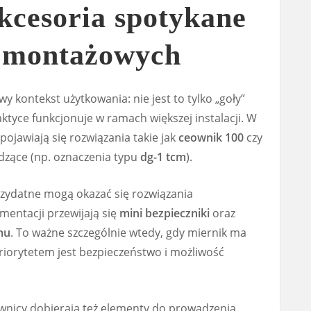
kcesoria spotykane
 montażowych
 kontekst użytkowania: nie jest to tylko „goły”
aktyce funkcjonuje w ramach większej instalacji. W
jawiają się rozwiązania takie jak
ceownik 100
czy
dzące (np. oznaczenia typu
dg-1 tcm
).
przydatne mogą okazać się rozwiązania
mentacji przewijają się
mini bezpieczniki
oraz
mu
. To ważne szczególnie wtedy, gdy miernik ma
priorytetem jest bezpieczeństwo i możliwość
ownicy dobierają też elementy do prowadzenia