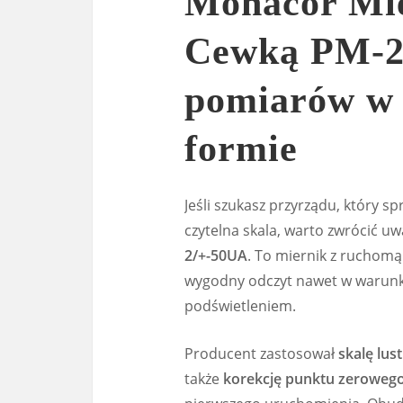
Monacor Mie
Cewką PM-2/
pomiarów w
formie
Jeśli szukasz przyrządu, który spr
czytelna skala, warto zwrócić u
2/+-50UA
. To miernik z ruchomą
wygodny odczyt nawet w warunkac
podświetleniem.
Producent zastosował
skalę lus
także
korekcję punktu zeroweg