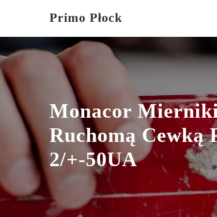
Skip
Primo Płock
to
content
Monacor Miernik
Ruchomą Cewką 
2/+-50UA