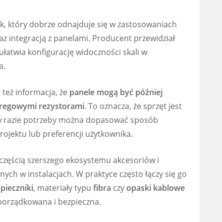
, który dobrze odnajduje się w zastosowaniach
az integracją z panelami. Producent przewidział
 ułatwia konfigurację widoczności skali w
a.
 też informacja, że
panele mogą być później
eregowymi rezystorami
. To oznacza, że sprzęt jest
w razie potrzeby można dopasować sposób
ojektu lub preferencji użytkownika.
 częścią szerszego ekosystemu akcesoriów i
h w instalacjach. W praktyce często łączy się go
pieczniki
, materiały typu
fibra
czy
opaski kablowe
uporządkowana i bezpieczna.