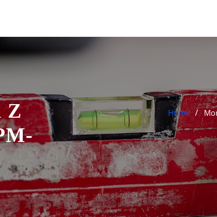
i Z
Home
Mon
PM-