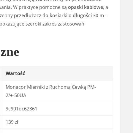
owania. W praktyce pomocne są
opaski kablowe
, a
rzebny
przedłużacz do kosiarki o długości 30 m
–
 pokazujące szeroki zakres zastosowań
czne
Wartość
Monacor Mierniki z Ruchomą Cewką PM-
2/+-50UA
9c901dc62361
139 zł