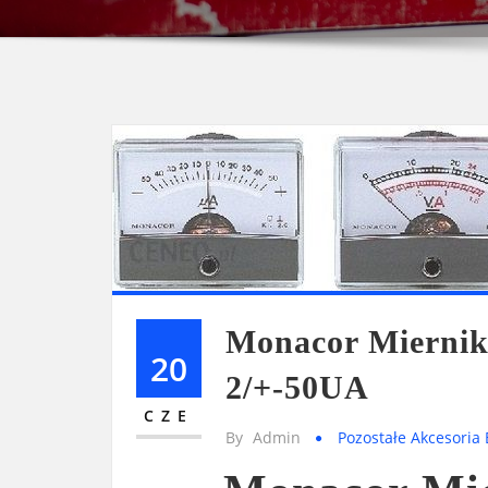
Monacor Mierni
20
2/+-50UA
CZE
By
Admin
Pozostałe Akcesoria 