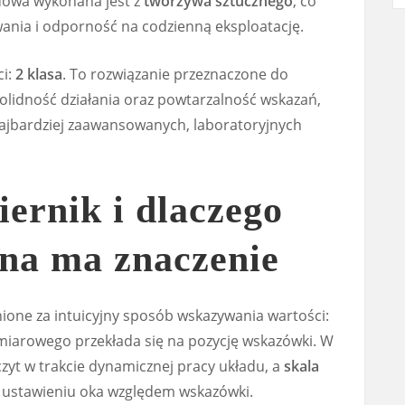
owa wykonana jest z
tworzywa sztucznego
, co
ania i odporność na codzienną eksploatację.
ci:
2 klasa
. To rozwiązanie przeznaczone do
solidność działania oraz powtarzalność wskazań,
najbardziej zaawansowanych, laboratoryjnych
iernik i dlaczego
ana ma znaczenie
ione za intuicyjny sposób wskazywania wartości:
iarowego przekłada się na pozycję wskazówki. W
czyt w trakcie dynamicznej pracy układu, a
skala
stawieniu oka względem wskazówki.