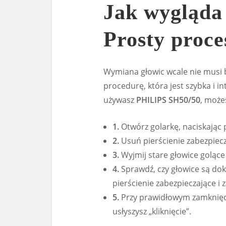
Jak wygląda
Prosty proce
Wymiana głowic wcale nie musi 
procedurę, która jest szybka i int
używasz
PHILIPS SH50/50
, może
1.
Otwórz golarkę, naciskając p
2.
Usuń pierścienie zabezpiecz
3.
Wyjmij stare głowice golące
4.
Sprawdź, czy głowice są do
pierścienie zabezpieczające i
5.
Przy prawidłowym zamknięciu
usłyszysz „kliknięcie”.