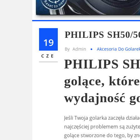
PHILIPS SH50/5
19
By
Admin
Akcesoria Do Golare
CZE
PHILIPS SH5
golące, któr
wydajność g
Jeśli Twoja golarka zaczęła dział
najczęściej problemem są zużyte
golące stworzone do tego, by z