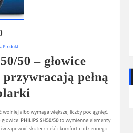
0
k
,
Produkt
0/50 – głowice
e przywracają pełną
olarki
ać wolniej albo wymaga większej liczby pociągnięć,
 głowice.
PHILIPS SH50/50
to wymienne elementy
nów zapewnić skuteczność i komfort codziennego