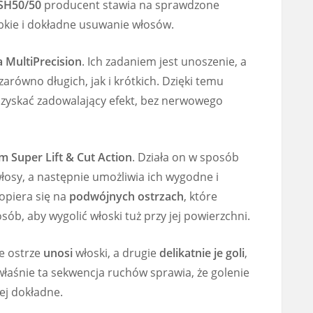
SH50/50
producent stawia na sprawdzone
ybkie i dokładne usuwanie włosów.
a MultiPrecision
. Ich zadaniem jest unoszenie, a
arówno długich, jak i krótkich. Dzięki temu
 uzyskać zadowalający efekt, bez nerwowego
m Super Lift & Cut Action
. Działa on w sposób
osy, a następnie umożliwia ich wygodne i
 opiera się na
podwójnych ostrzach
, które
sób, aby wygolić włoski tuż przy jej powierzchni.
ze ostrze
unosi
włoski, a drugie
delikatnie je goli
,
 właśnie ta sekwencja ruchów sprawia, że golenie
iej dokładne.