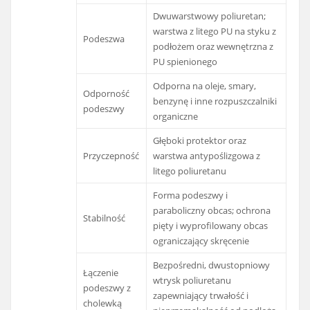
Dwuwarstwowy poliuretan;
warstwa z litego PU na styku z
Podeszwa
podłożem oraz wewnętrzna z
PU spienionego
Odporna na oleje, smary,
Odporność
benzynę i inne rozpuszczalniki
podeszwy
organiczne
Głęboki protektor oraz
Przyczepność
warstwa antypoślizgowa z
litego poliuretanu
Forma podeszwy i
paraboliczny obcas; ochrona
Stabilność
pięty i wyprofilowany obcas
ograniczający skręcenie
Bezpośredni, dwustopniowy
Łączenie
wtrysk poliuretanu
podeszwy z
zapewniający trwałość i
cholewką