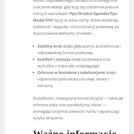
Wybór odpowiedniego obuwia ochronnego ma
znaczenie wtedy, gdy liczy się codzienna praca w
różnych warunkach.
Ppo Strzelce Opolskie Ppo
Model 0161
łączy w sobie cechy, które wspierają
stabilność i wygodę: od konstrukcji podeszwy po
dopracowane elementy cholewki.
Stabilny krok
dzięki głębokiemu protektorowi i
odpowiedniej formie podeszwy
Komfort i izolacja
dzięki podszewce oraz
wyściółce z materiału ocieplającego
Ochrona w kontakcie z substancjami
dzięki
odporności poliuretanu na oleje, smary i
benzynę
Dodatkowo, rozwiązania konstrukcyjne — takie jak
ochrona pięty oraz paraboliczny obcas —
pomagają utrzymać pewność ruchu i ograniczają
ryzyko skręcenia.
Ważne informacje