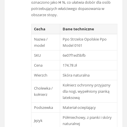
oznaczono jako
H ½
, co ułatwia dobór dla osób
potrzebujących właściwego dopasowania w
obszarze stopy.
Cecha
Dane techniczne
Nazwa /
Ppo Strzelce Opolskie Ppo
model
Model 0161
SKU
6e07f1ed5bfb
Cena
174.78 zł
Wierzch
Skóra naturalna
Kołnierz ochronny przyjazny
Cholewka /
dla nogi, wypełniony pianką
kołnierz
lateksową
Podszewka
Materiał ocieplający
Półmiechowy, z pianki i skóry
Język
naturalnej