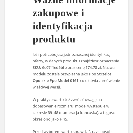
zakupowe i
identyfikacja
produktu
Jeśli potrzebujesz jednoznacznej identyfikacji
oferty, w danych produktu znajdziesz oznaczenie
SKU: 6e07f1ed5bfb
oraz cenę
174.78 zł
. Nazwa
modelu została przypisana jako
Ppo Strzelce
Opolskie Ppo Model 0161
, co ułatwia zamówienie
właściwej wersji.
W praktyce warto też zwrócić uwagę na
dopasowanie rozmiaru: model występuje w
zakresie
39–48
(numeracja francuska), a tęgość
określono jako
H ½
.
Przed wyborem warto sprawdzić, czy sposób