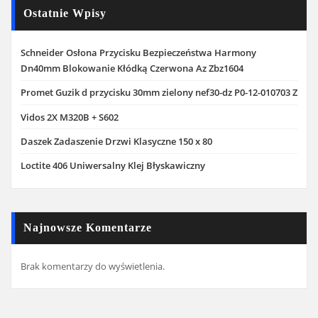
Ostatnie Wpisy
Schneider Osłona Przycisku Bezpieczeństwa Harmony
Dn40mm Blokowanie Kłódką Czerwona Az Zbz1604
Promet Guzik d przycisku 30mm zielony nef30-dz P0-12-010703 Z
Vidos 2X M320B + S602
Daszek Zadaszenie Drzwi Klasyczne 150 x 80
Loctite 406 Uniwersalny Klej Błyskawiczny
Najnowsze Komentarze
Brak komentarzy do wyświetlenia.