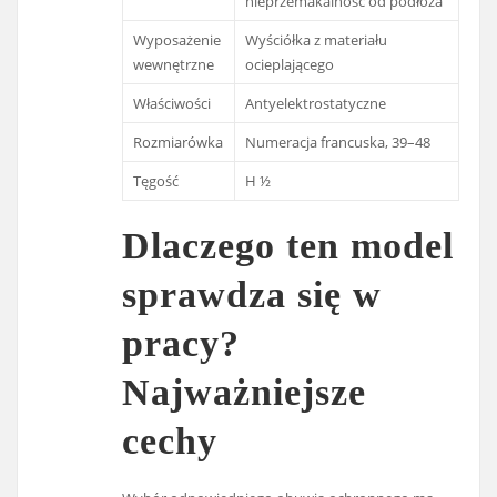
nieprzemakalność od podłoża
Wyposażenie
Wyściółka z materiału
wewnętrzne
ocieplającego
Właściwości
Antyelektrostatyczne
Rozmiarówka
Numeracja francuska, 39–48
Tęgość
H ½
Dlaczego ten model
sprawdza się w
pracy?
Najważniejsze
cechy