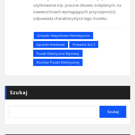
użytkowania (np. praca w obuwiu ocieplanym, na
nawierzchniach wymagających przyczepności)
odpowiada charakterystyce tego modelu.
Gniazdo Natynkowe Hermetyczne
Łączniki Hotelowe
Przewód 3x2 5
Puszki Elektryczne Wymiary
Rozmiar Puszki Elektrycznej
Szukaj
Szukaj