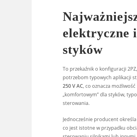
Najważniejs
elektryczne 
styków
To przekaźnik o konfiguracji 2PZ
potrzebom typowych aplikacji 
250 V AC
, co oznacza możliwość
„komfortowym” dla styków, typ
sterowania.
Jednocześnie producent określ
co jest istotne w przypadku obc
sterowaniu silnikami lub innym