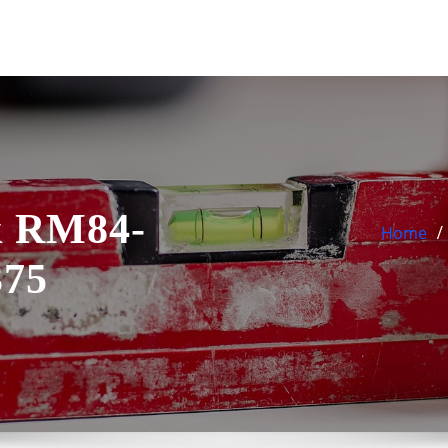
k RM84-
Home
375