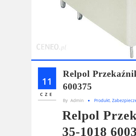
Relpol Przekaźn
11
600375
CZE
By
Admin
Produkt
,
Zabezpiecz
Relpol Prze
35-1018 600