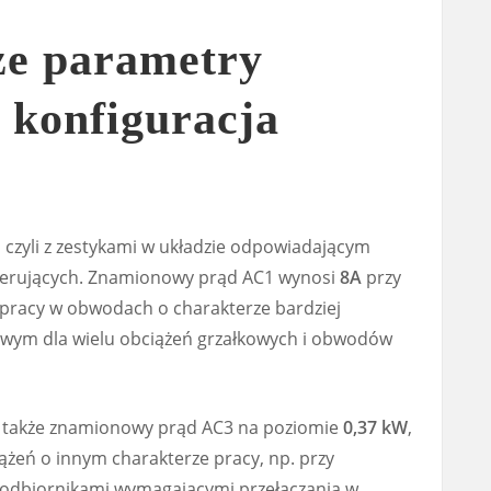
ze parametry
i konfiguracja
, czyli z zestykami w układzie odpowiadającym
sterujących. Znamionowy prąd AC1 wynosi
8A
przy
 pracy w obwodach o charakterze bardziej
owym dla wielu obciążeń grzałkowych i obwodów
a także znamionowy prąd AC3 na poziomie
0,37 kW
,
iążeń o innym charakterze pracy, np. przy
i odbiornikami wymagającymi przełączania w