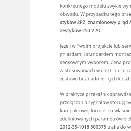
konkretnego modelu zwykle wy
obwodu. W przypadku tego przek
styków 2PZ
,
znamionowy prąd A
zestyków 250 V AC
.
Jeżeli w Twoim projekcie lub ser
gniazdami i standardem montaż
sensownym wyborem. Cena pro
zastosowaniach w elektronice i
zestawu bez nadmiernych koszt
W praktyce przekaźnik sprawdza
przełączania sygnałów sterującyc
kompaktowej formie. To właśnie
zdefiniowanych parametrów elek
2012-35-1018 600375
trafia do 