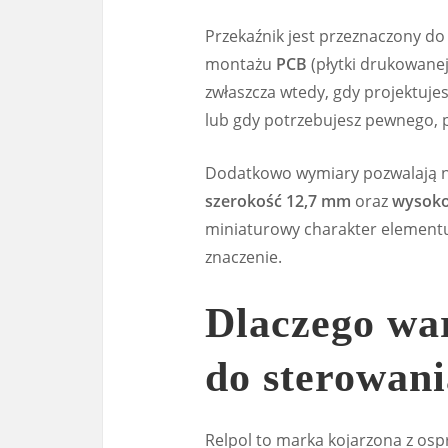
Przekaźnik jest przeznaczony d
montażu
PCB
(płytki drukowanej
zwłaszcza wtedy, gdy projektuje
lub gdy potrzebujesz pewnego, 
Dodatkowo wymiary pozwalają 
szerokość 12,7 mm
oraz
wysoko
miniaturowy charakter elementu
znaczenie.
Dlaczego wa
do sterowani
Relpol to marka kojarzona z ospr