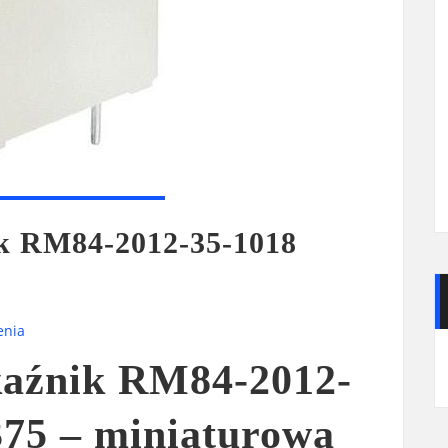
ik RM84-2012-35-1018
enia
kaźnik RM84-2012-
375 – miniaturowa