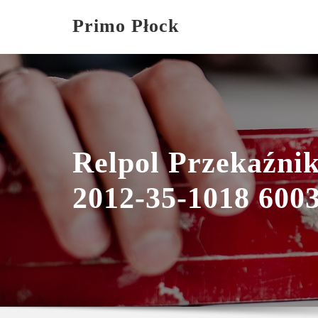
Skip
Primo Płock
to
content
Relpol Przekaźni
2012-35-1018 600