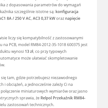
nika z dopasowania parametrów do wymagań
aźnika szczególnie istotne są:
konfiguracja
C1 8A / 250 V AC
,
AC3 0,37 kW
oraz
napięcie
wisie liczy się kompatybilność z zastosowanymi
u na PCB, model RM84-2012-35-1018 600375 jest
duktu wynosi
13 zł
, co przy typowych
 automatyce może ułatwiać skompletowanie
ów.
 się tam, gdzie potrzebujesz niezawodnego
h i obciążeń, a jednocześnie zależy Ci na
 połączenie miniaturowych wymiarów oraz jasno
trycznych sprawia, że
Relpol Przekaźnik RM84-
wielu zastosowań technicznych.