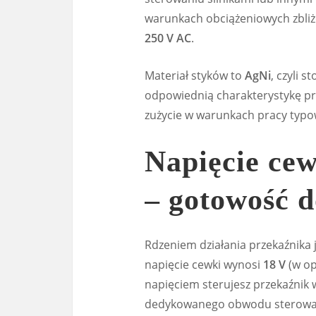
warunkach obciążeniowych zbli
250 V AC
.
Materiał styków to
AgNi
, czyli 
odpowiednią charakterystykę pr
zużycie w warunkach pracy typow
Napięcie cew
– gotowość d
Rdzeniem działania przekaźnika
napięcie cewki wynosi
18 V
(w op
napięciem sterujesz przekaźnik w
dedykowanego obwodu sterowani