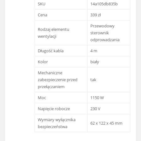
SKU
14a105db835b
Cena
339 zł
Przewodowy
Rodzaj elementu
sterownik
wentylacji
odprowadzania
Długość kabla
4 m
Kolor
biały
Mechaniczne
zabezpieczenie przed
tak
przełączaniem
Moc
1150 W
Napięcie robocze
230 V
Wymiary wyłącznika
62 x 122 x 45 mm
bezpieczeństwa