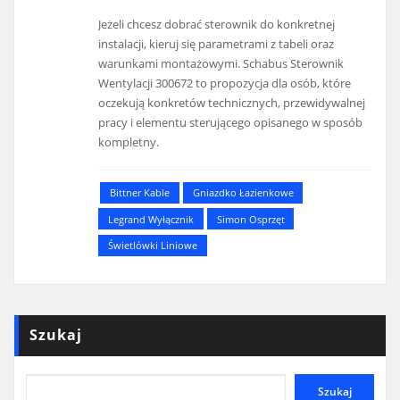
Jeżeli chcesz dobrać sterownik do konkretnej
instalacji, kieruj się parametrami z tabeli oraz
warunkami montażowymi. Schabus Sterownik
Wentylacji 300672 to propozycja dla osób, które
oczekują konkretów technicznych, przewidywalnej
pracy i elementu sterującego opisanego w sposób
kompletny.
Bittner Kable
Gniazdko Łazienkowe
Legrand Wyłącznik
Simon Osprzęt
Świetlówki Liniowe
Szukaj
Szukaj