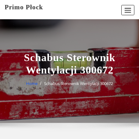
Skip
Primo Płock
to
content
Schabus Sterownik
Wentylacji 300672
Home
Schabus Sterownik Wentylacji 300672