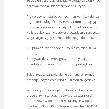
że trzpień pasuje do gniazda w śrubie, aby uniknąć
przeskakiwania i niepotrzebnego zużycia.
Przy pracy w instalacjach technicznych liczy się też
ergonomia. Długości
140 mm
i
71 mm
pomagają
utrzymać odpowiedni chwyt i kontrolę docisku, a
kuliste zakończenie ułatwia prowadzenie narzędzia
w sytuacjach, gdy nie masz idealnego dostępu.
Sprawdź, czy gniazdo śruby ma wymiar HEX 4
mm.
Używaj klucza w osi gniazda, korzystając z
kulistego zakończenia do pracy pod kątem.
Tak przygotowane działanie pomaga utrzymać
precyzję i ograniczać ryzyko uszkodzeń łącznika.
Jeśli zależy Ci na narzędziu do zadań takich jak
prace przy instalacjach, serwis oraz czynności
montażowe w obszarach wskazanych w opisie
produktu,
Sonic Klucz Trzpieniowy Hex 1950204