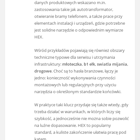
danych produktowych wskazano m.in.
zastosowania takie jak autotransformator,
otwieranie bramy telefonem, a także prace przy
elementach instalacji i urządzeń, gdzie potrzebne
jest solidne narzędzie o odpowiednim wymiarze
HEX.
Wśród przykładów pojawiają się również obszary
techniczne typowe dla serwisu i utrzymania
infrastruktury:
młoteczka
,
b1 ełk
,
swiatla mijania
,
drogowe
. Choć są to hasła branżowe, łączy je
jedno: konieczność wykonywania czynności
montażowych lub regulacyjnych przy użyciu
narzędzia o określonym standardzie końcówki.
W praktyce taki klucz przydaje się także wtedy, gdy
trzeba działać w warunkach, w których liczy się
szybkość, a jednocześnie nie można sobie pozwolić
na luźne dopasowanie. HEX to popularny
standard, a kuliste zakończenie ułatwia pracę pod
kątem.