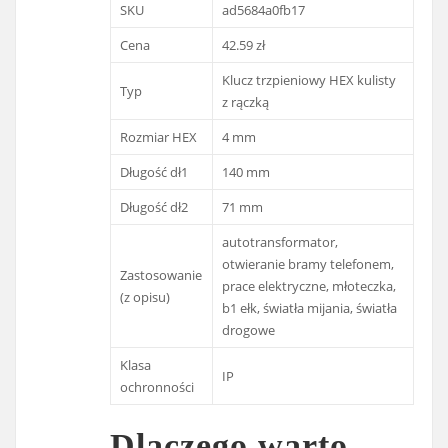
SKU
ad5684a0fb17
Cena
42.59 zł
Klucz trzpieniowy HEX kulisty
Typ
z rączką
Rozmiar HEX
4 mm
Długość dł1
140 mm
Długość dł2
71 mm
autotransformator,
otwieranie bramy telefonem,
Zastosowanie
prace elektryczne, młoteczka,
(z opisu)
b1 ełk, światła mijania, światła
drogowe
Klasa
IP
ochronności
Dlaczego warto