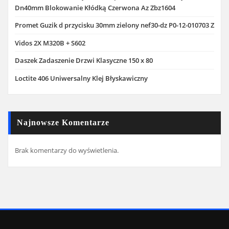
Dn40mm Blokowanie Kłódką Czerwona Az Zbz1604
Promet Guzik d przycisku 30mm zielony nef30-dz P0-12-010703 Z
Vidos 2X M320B + S602
Daszek Zadaszenie Drzwi Klasyczne 150 x 80
Loctite 406 Uniwersalny Klej Błyskawiczny
Najnowsze Komentarze
Brak komentarzy do wyświetlenia.