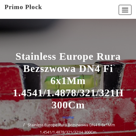
Skip
Primo Płock
to
content
Stainless Europe Rura
Bezszwowa DN4 Fi
6x1Mm
1.4541/1.4878/321/321H
300Cm
Home
Stainless Europe Rura Bezszwowa DN4 fi 6x1Mm
1.4541/1.4878/321/321H 300Cm