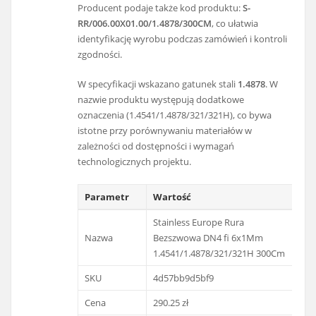
Producent podaje także kod produktu:
S-
RR/006.00X01.00/1.4878/300CM
, co ułatwia
identyfikację wyrobu podczas zamówień i kontroli
zgodności.
W specyfikacji wskazano gatunek stali
1.4878
. W
nazwie produktu występują dodatkowe
oznaczenia (1.4541/1.4878/321/321H), co bywa
istotne przy porównywaniu materiałów w
zależności od dostępności i wymagań
technologicznych projektu.
Parametr
Wartość
Stainless Europe Rura
Nazwa
Bezszwowa DN4 fi 6x1Mm
1.4541/1.4878/321/321H 300Cm
SKU
4d57bb9d5bf9
Cena
290.25 zł