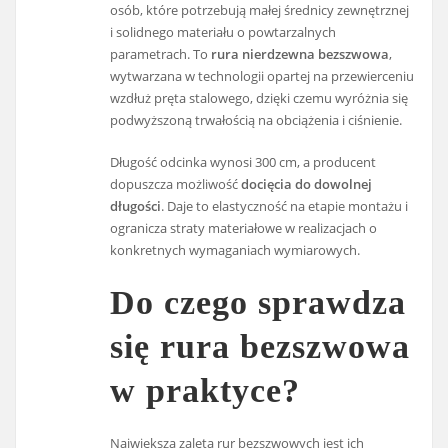
osób, które potrzebują małej średnicy zewnętrznej
i solidnego materiału o powtarzalnych
parametrach. To
rura nierdzewna bezszwowa
,
wytwarzana w technologii opartej na przewierceniu
wzdłuż pręta stalowego, dzięki czemu wyróżnia się
podwyższoną trwałością na obciążenia i ciśnienie.
Długość odcinka wynosi 300 cm, a producent
dopuszcza możliwość
docięcia do dowolnej
długości
. Daje to elastyczność na etapie montażu i
ogranicza straty materiałowe w realizacjach o
konkretnych wymaganiach wymiarowych.
Do czego sprawdza
się rura bezszwowa
w praktyce?
Największą zaletą rur bezszwowych jest ich