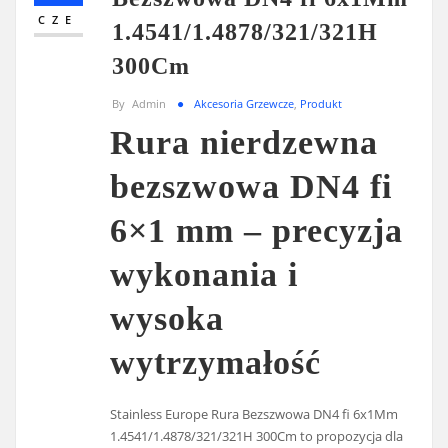
CZE
1.4541/1.4878/321/321H
300Cm
By
Admin
Akcesoria Grzewcze
,
Produkt
Rura nierdzewna
bezszwowa DN4 fi
6×1 mm – precyzja
wykonania i
wysoka
wytrzymałość
Stainless Europe Rura Bezszwowa DN4 fi 6x1Mm
1.4541/1.4878/321/321H 300Cm to propozycja dla