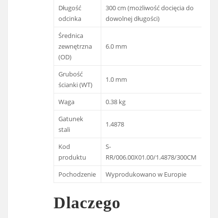
Długość
300 cm (możliwość docięcia do
odcinka
dowolnej długości)
Średnica
zewnętrzna
6.0 mm
(OD)
Grubość
1.0 mm
ścianki (WT)
Waga
0.38 kg
Gatunek
1.4878
stali
Kod
S-
produktu
RR/006.00X01.00/1.4878/300CM
Pochodzenie
Wyprodukowano w Europie
Dlaczego