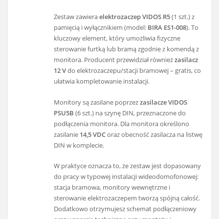
Zestaw zawiera
elektrozaczep VIDOS R5
(1 szt.) z
pamięcią i wyłącznikiem (model:
BIRA ES1-008
). To
kluczowy element, który umożliwia fizyczne
sterowanie furtką lub bramą zgodnie z komendą z
monitora. Producent przewidział również
zasilacz
12 V
do elektrozaczepu/stacji bramowej – gratis, co
ułatwia kompletowanie instalacji.
Monitory są zasilane poprzez
zasilacze VIDOS
PSU5B
(6 szt.) na szynę DIN, przeznaczone do
podłączenia monitora. Dla monitora określono
zasilanie
14,5 VDC
oraz obecność zasilacza na listwę
DIN w komplecie.
W praktyce oznacza to, że zestaw jest dopasowany
do pracy w typowej instalacji wideodomofonowej:
stacja bramowa, monitory wewnętrzne i
sterowanie elektrozaczepem tworzą spójną całość.
Dodatkowo otrzymujesz schemat podłączeniowy