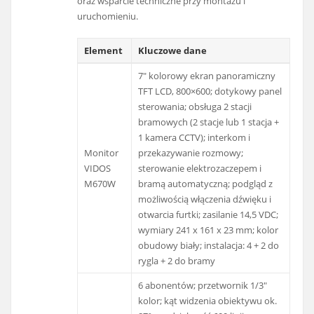
oraz wsparcie techniczne przy montażu i
uruchomieniu.
Element
Kluczowe dane
7" kolorowy ekran panoramiczny
TFT LCD, 800×600; dotykowy panel
sterowania; obsługa 2 stacji
bramowych (2 stacje lub 1 stacja +
1 kamera CCTV); interkom i
Monitor
przekazywanie rozmowy;
VIDOS
sterowanie elektrozaczepem i
M670W
bramą automatyczną; podgląd z
możliwością włączenia dźwięku i
otwarcia furtki; zasilanie 14,5 VDC;
wymiary 241 x 161 x 23 mm; kolor
obudowy biały; instalacja: 4 + 2 do
rygla + 2 do bramy
6 abonentów; przetwornik 1/3"
kolor; kąt widzenia obiektywu ok.