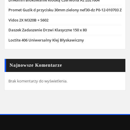
Dn40mm Blokowanie Kłódką Czerwona Az Zbz1604
Promet Guzik d przycisku 30mm zielony nef30-dz P0-12-010703 Z
Vidos 2X M320B + S602
Daszek Zadaszenie Drzwi Klasyczne 150 x 80
Loctite 406 Uniwersalny Klej Błyskawiczny
Najnowsze Komentarze
Brak komentarzy do wyświetlenia.