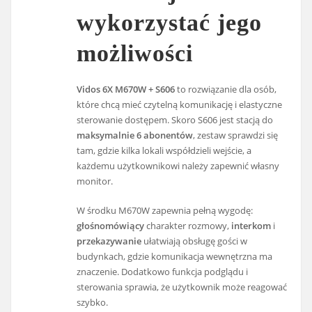
wykorzystać jego
możliwości
Vidos 6X M670W + S606
to rozwiązanie dla osób,
które chcą mieć czytelną komunikację i elastyczne
sterowanie dostępem. Skoro S606 jest stacją do
maksymalnie 6 abonentów
, zestaw sprawdzi się
tam, gdzie kilka lokali współdzieli wejście, a
każdemu użytkownikowi należy zapewnić własny
monitor.
W środku M670W zapewnia pełną wygodę:
głośnomówiący
charakter rozmowy,
interkom
i
przekazywanie
ułatwiają obsługę gości w
budynkach, gdzie komunikacja wewnętrzna ma
znaczenie. Dodatkowo funkcja podglądu i
sterowania sprawia, że użytkownik może reagować
szybko.