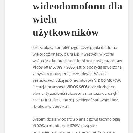
wideodomofonu dla
wielu
użytkowników
Jeśli szukasz kompletnego rozwiązania do domu
wielorodzinnego, biura lub inwestycji, w której
ważna jest komunikacja i kontrola dostępu, zestaw
Vidos 6X M670W + S606
jest propozycją stworzoną
z myślą o praktycznej rozbudowie. W skład
zestawu wchodzą aż
6 monitorów VIDOS M670W
,
1 stacja bramowa VIDOS S606
oraz niezbędne
elementy zasilania i akcesoria montażowe, dzięki
czemu instalacja może przebiegać sprawnie i bez
„braków w pudełku”.
System działa w oparciu o analogową technologię
VIDOS, a monitory M670W łączą się z
odpowiednimi stacjami bramowymi. Co ważne,