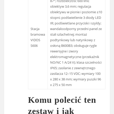
87°; rozdzielczość 600 linii;
obiektyw 3,6 mm; regulacja
obiektywu w pionie i poziomie ±10
stopni; podświetlenie 3 diody LED
IR; podświetlane przyciski i szyldy;
Stacja
wandaloodporny przedni panel ze
bramowa
stali szlachetnej; montaż
VIDOS
podtynkowy lub natynkowy z
S606
osłoną B600B3; obsługuje rygle
rewersyjne i zwory
elektromagnetyczne (przekaźnik
NO/NC 1 A/24 V); klasa szczelności
IP65; zasilanie z zewnętrznego
zasilacza 12–15 VDC; wymiary 100
x 280 x 38 mm; wymiary puszki 96
x 275 x 50 mm
Komu polecić ten
zestaw i jak