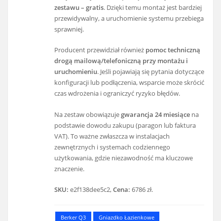
zestawu – gratis
. Dzięki temu montaż jest bardziej
przewidywalny, a uruchomienie systemu przebiega
sprawniej.
Producent przewidział również
pomoc techniczną
drogą mailową/telefoniczną przy montażu i
uruchomieniu
. Jeśli pojawiają się pytania dotyczące
konfiguracji lub podłączenia, wsparcie może skrócić
czas wdrożenia i ograniczyć ryzyko błędów.
Na zestaw obowiązuje
gwarancja 24 miesiące
na
podstawie dowodu zakupu (paragon lub faktura
VAT). To ważne zwłaszcza w instalacjach
zewnętrznych i systemach codziennego
użytkowania, gdzie niezawodność ma kluczowe
znaczenie.
SKU:
e2f138dee5c2,
Cena:
6786 zł.
Berker Q3
Gniazdko Łazienkowe