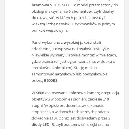
bramowa VIDOS S606
. To model przeznaczony do
obsługi maksymalnie
6 abonentów
, czyli idealny
do rozwiązań, w których potrzeba obsłużyć
większą liczbę nazwisk i użytkowników w jednym
punkcie wejściowym.
Panel wykonano z
wysokiej jakości stali
szlachetnej
, co wpływa na trwałość i estetykę.
Niewielkie wymiary ułatwiają montaż w miejscach,
gdzie przestrzeń jest ograniczona (np. w słupku o
szerokości około 10 cm). Stację można
zamontować
natynkowo lub podtynkowo
z
osłoną
B600B3
.
W S606 zastosowano
kolorową kamerę
z regulacją
obiektywu w poziomie i pionie w zakresie
±10
stopni
(w opisie producenta: „w kilkunastu
stopniach”, a w danych technicznych podano
dokładnie ±10). Obraz jest doświetlany przez
3
diody LED IR
, czyli podczerwień, dzięki czemu