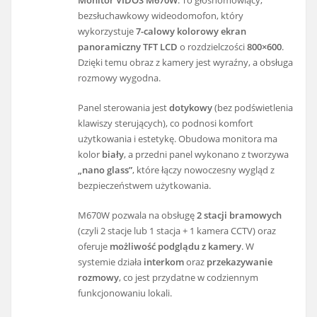
bezsłuchawkowy wideodomofon, który
wykorzystuje
7-calowy kolorowy ekran
panoramiczny TFT LCD
o rozdzielczości
800×600
.
Dzięki temu obraz z kamery jest wyraźny, a obsługa
rozmowy wygodna.
Panel sterowania jest
dotykowy
(bez podświetlenia
klawiszy sterujących), co podnosi komfort
użytkowania i estetykę. Obudowa monitora ma
kolor
biały
, a przedni panel wykonano z tworzywa
„nano glass”
, które łączy nowoczesny wygląd z
bezpieczeństwem użytkowania.
M670W pozwala na obsługę
2 stacji bramowych
(czyli 2 stacje lub 1 stacja + 1 kamera CCTV) oraz
oferuje
możliwość podglądu z kamery
. W
systemie działa
interkom
oraz
przekazywanie
rozmowy
, co jest przydatne w codziennym
funkcjonowaniu lokali.