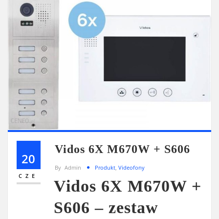
Vidos 6X M670W + S606
20
By
Admin
Produkt
,
Videofony
CZE
Vidos 6X M670W +
S606 – zestaw