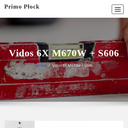
Skip
Primo Płock
to
content
Vidos 6X M670W + S606
Home
Vidos 6X M670W + S606