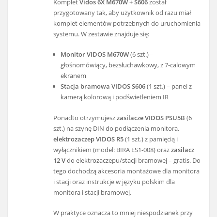
Komplet
Vidos 6X M670W + S606
został
przygotowany tak, aby użytkownik od razu miał
komplet elementów potrzebnych do uruchomienia
systemu. W zestawie znajduje się:
Monitor VIDOS M670W
(6 szt.) –
głośnomówiący, bezsłuchawkowy, z 7-calowym
ekranem
Stacja bramowa VIDOS S606
(1 szt.) – panel z
kamerą kolorową i podświetleniem IR
Ponadto otrzymujesz
zasilacze VIDOS PSU5B
(6
szt.) na szynę DIN do podłączenia monitora,
elektrozaczep VIDOS R5
(1 szt.) z pamięcią i
wyłącznikiem (model: BIRA ES1-008) oraz
zasilacz
12 V
do elektrozaczepu/stacji bramowej – gratis. Do
tego dochodzą akcesoria montażowe dla monitora
i stacji oraz instrukcje w języku polskim dla
monitora i stacji bramowej.
W praktyce oznacza to mniej niespodzianek przy