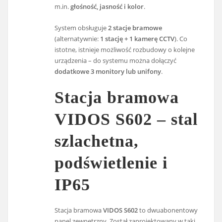
m.in.
głośność, jasność i kolor
.
System obsługuje
2 stacje bramowe
(alternatywnie:
1 stację + 1 kamerę CCTV
). Co
istotne, istnieje możliwość rozbudowy o kolejne
urządzenia – do systemu można dołączyć
dodatkowe 3 monitory lub unifony
.
Stacja bramowa
VIDOS S602 – stal
szlachetna,
podświetlenie i
IP65
Stacja bramowa
VIDOS S602
to dwuabonentowy
panel zewnętrzny. Został zaprojektowany w taki