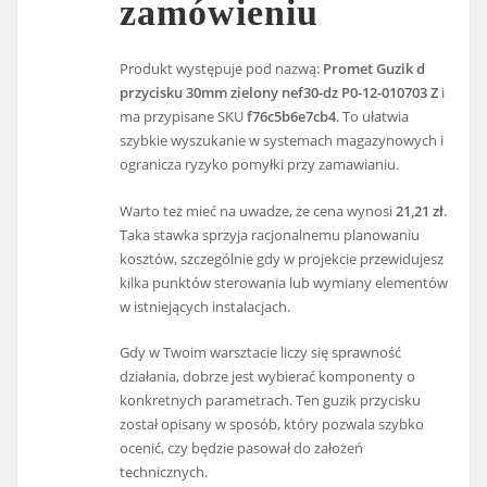
zamówieniu
Produkt występuje pod nazwą:
Promet Guzik d
przycisku 30mm zielony nef30-dz P0-12-010703 Z
i
ma przypisane SKU
f76c5b6e7cb4
. To ułatwia
szybkie wyszukanie w systemach magazynowych i
ogranicza ryzyko pomyłki przy zamawianiu.
Warto też mieć na uwadze, że cena wynosi
21,21 zł
.
Taka stawka sprzyja racjonalnemu planowaniu
kosztów, szczególnie gdy w projekcie przewidujesz
kilka punktów sterowania lub wymiany elementów
w istniejących instalacjach.
Gdy w Twoim warsztacie liczy się sprawność
działania, dobrze jest wybierać komponenty o
konkretnych parametrach. Ten guzik przycisku
został opisany w sposób, który pozwala szybko
ocenić, czy będzie pasował do założeń
technicznych.