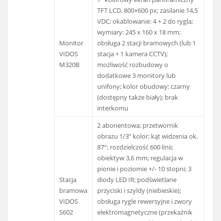
TFT LCD, 800×600 px; zasilanie 14,5
VDC; okablowanie: 4 + 2 do rygla;
wymiary: 245 x 160 x 18 mm;
Monitor
obsługa 2 stacji bramowych (lub 1
VIDOS
stacja + 1 kamera CCTV);
M320B
możliwość rozbudowy o
dodatkowe 3 monitory lub
unifony; kolor obudowy: czarny
(dostępny także biały); brak
interkomu
2 abonentowa; przetwornik
obrazu 1/3” kolor; kąt widzenia ok.
87°; rozdzielczość 600 linii;
obiektyw 3,6 mm; regulacja w
pionie i poziomie +/- 10 stopni; 3
Stacja
diody LED IR; podświetlane
bramowa
przyciski i szyldy (niebieskie);
VIDOS
obsługa rygle rewersyjne i zwory
S602
elektromagnetyczne (przekaźnik