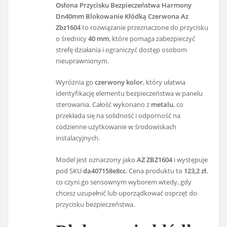
Osłona Przycisku Bezpieczeństwa Harmony
Dn40mm Blokowanie Kłódką Czerwona Az
Zbz1604
to rozwiązanie przeznaczone do przycisku
o średnicy
40 mm
, które pomaga zabezpieczyć
strefę działania i ograniczyć dostęp osobom
nieuprawnionym.
Wyróżnia go
czerwony kolor
, który ułatwia
identyfikację elementu bezpieczeństwa w panelu
sterowania. Całość wykonano z
metalu
, co
przekłada się na solidność i odporność na
codzienne użytkowanie w środowiskach
instalacyjnych.
Model jest oznaczony jako
AZ ZBZ1604
i występuje
pod SKU
da407158e8cc
. Cena produktu to
123,2 zł
,
co czyni go sensownym wyborem wtedy, gdy
chcesz uzupełnić lub uporządkować osprzęt do
przycisku bezpieczeństwa.