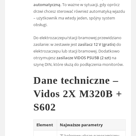
automatyczną
. To ważne w sytuacji, gdy oprócz
drzwi chcesz sterować również automatyką wjazdu
– użytkownik ma wtedy jeden, spójny system
obsługi.
Do elektrozaczepu/stacji bramowej przewidziano
zasilanie: w zestawie jest
zasilacz 12 V (gratis)
do
elektrozaczepu lub stacji bramowej. Dodatkowo
otrzymujesz
zasilacze VIDOS PSU5B (2 szt)
na
szynę DIN, które służą do podłączenia monitorów.
Dane techniczne –
Vidos 2X M320B +
S602
Element
Najważsze parametry
7” kolorowy ekran panoramiczny