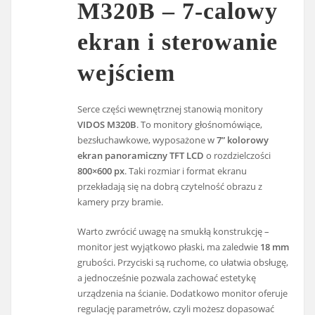
M320B – 7-calowy
ekran i sterowanie
wejściem
Serce części wewnętrznej stanowią monitory
VIDOS M320B
. To monitory głośnomówiące,
bezsłuchawkowe, wyposażone w
7” kolorowy
ekran panoramiczny TFT LCD
o rozdzielczości
800×600 px
. Taki rozmiar i format ekranu
przekładają się na dobrą czytelność obrazu z
kamery przy bramie.
Warto zwrócić uwagę na smukłą konstrukcję –
monitor jest wyjątkowo płaski, ma zaledwie
18 mm
grubości. Przyciski są ruchome, co ułatwia obsługę,
a jednocześnie pozwala zachować estetykę
urządzenia na ścianie. Dodatkowo monitor oferuje
regulację parametrów, czyli możesz dopasować