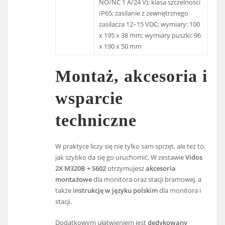
NO/NC 1 A/24 V); klasa szczelności
IP65; zasilanie z zewnętrznego
zasilacza 12–15 VDC; wymiary: 100
x 195 x 38 mm; wymiary puszki: 96
x 190 x 50 mm
Montaż, akcesoria i
wsparcie
techniczne
W praktyce liczy się nie tylko sam sprzęt, ale też to,
jak szybko da się go uruchomić. W zestawie
Vidos
2X M320B + S602
otrzymujesz
akcesoria
montażowe
dla monitora oraz stacji bramowej, a
także
instrukcję w języku polskim
dla monitora i
stacji.
Dodatkowym ułatwieniem jest
dedykowany