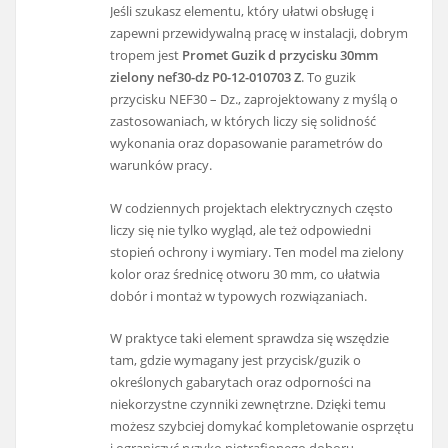
Jeśli szukasz elementu, który ułatwi obsługę i
zapewni przewidywalną pracę w instalacji, dobrym
tropem jest
Promet Guzik d przycisku 30mm
zielony nef30-dz P0-12-010703 Z
. To guzik
przycisku NEF30 – Dz., zaprojektowany z myślą o
zastosowaniach, w których liczy się solidność
wykonania oraz dopasowanie parametrów do
warunków pracy.
W codziennych projektach elektrycznych często
liczy się nie tylko wygląd, ale też odpowiedni
stopień ochrony i wymiary. Ten model ma zielony
kolor oraz średnicę otworu 30 mm, co ułatwia
dobór i montaż w typowych rozwiązaniach.
W praktyce taki element sprawdza się wszędzie
tam, gdzie wymagany jest przycisk/guzik o
określonych gabarytach oraz odporności na
niekorzystne czynniki zewnętrzne. Dzięki temu
możesz szybciej domykać kompletowanie osprzętu
i ograniczyć ryzyko nietrafionego doboru.