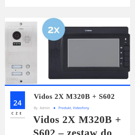
Vidos 2X M320B + S602
24
By
Admin
Produkt
,
Videofony
CZE
Vidos 2X M320B +
S602 – zestaw do