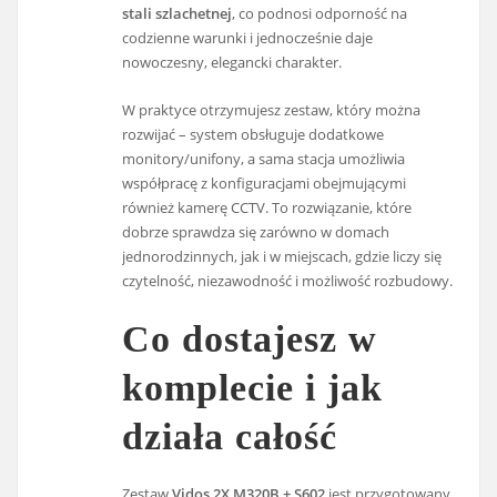
stali szlachetnej
, co podnosi odporność na
codzienne warunki i jednocześnie daje
nowoczesny, elegancki charakter.
W praktyce otrzymujesz zestaw, który można
rozwijać – system obsługuje dodatkowe
monitory/unifony, a sama stacja umożliwia
współpracę z konfiguracjami obejmującymi
również kamerę CCTV. To rozwiązanie, które
dobrze sprawdza się zarówno w domach
jednorodzinnych, jak i w miejscach, gdzie liczy się
czytelność, niezawodność i możliwość rozbudowy.
Co dostajesz w
komplecie i jak
działa całość
Zestaw
Vidos 2X M320B + S602
jest przygotowany