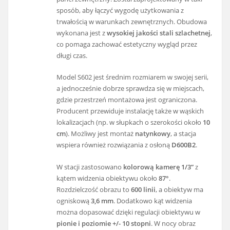
sposób, aby łączyć wygodę użytkowania z
trwałością w warunkach zewnętrznych. Obudowa
wykonana jest z
wysokiej jakości stali szlachetnej
,
co pomaga zachować estetyczny wygląd przez
długi czas.
Model S602 jest średnim rozmiarem w swojej serii,
a jednocześnie dobrze sprawdza się w miejscach,
gdzie przestrzeń montażowa jest ograniczona.
Producent przewiduje instalację także w wąskich
lokalizacjach (np. w słupkach o szerokości około
10
cm
). Możliwy jest montaż
natynkowy
, a stacja
wspiera również rozwiązania z osłoną
D600B2
.
W stacji zastosowano
kolorową kamerę 1/3”
z
kątem widzenia obiektywu około
87°
.
Rozdzielczość obrazu to
600 linii
, a obiektyw ma
ogniskową
3,6 mm
. Dodatkowo kąt widzenia
można dopasować dzięki regulacji obiektywu w
pionie i poziomie +/- 10 stopni
. W nocy obraz