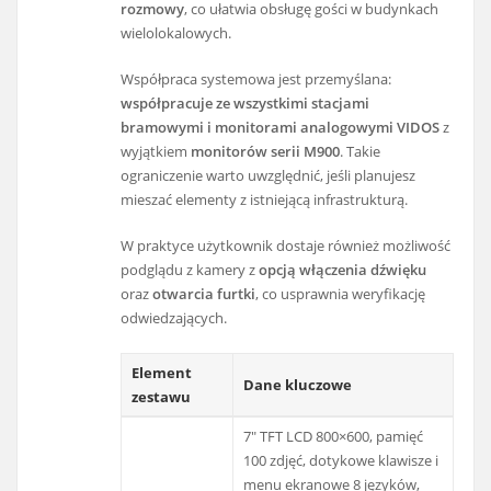
rozmowy
, co ułatwia obsługę gości w budynkach
wielolokalowych.
Współpraca systemowa jest przemyślana:
współpracuje ze wszystkimi stacjami
bramowymi i monitorami analogowymi VIDOS
z
wyjątkiem
monitorów serii M900
. Takie
ograniczenie warto uwzględnić, jeśli planujesz
mieszać elementy z istniejącą infrastrukturą.
W praktyce użytkownik dostaje również możliwość
podglądu z kamery z
opcją włączenia dźwięku
oraz
otwarcia furtki
, co usprawnia weryfikację
odwiedzających.
Element
Dane kluczowe
zestawu
7" TFT LCD 800×600, pamięć
100 zdjęć, dotykowe klawisze i
menu ekranowe 8 języków,