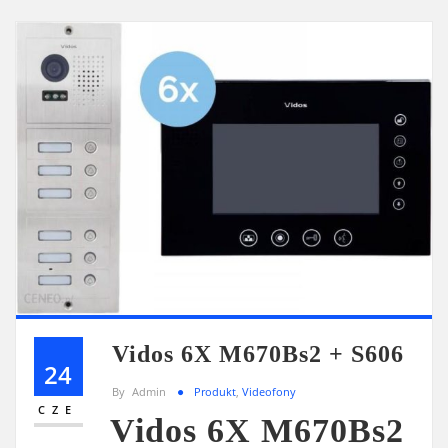
Vidos 6X M670Bs2 + S606
24
By
Admin
Produkt
,
Videofony
CZE
Vidos 6X M670Bs2