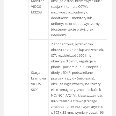
Monitor
obsługa 2 stacji bramowych (lub 1
VIDOS
stacja + 1 kamera CCTV);
M320B
możliwość rozbudowy o
dodatkowe 3 monitory lub
unifony; kolor obudowy: czarny
(dostępny także biały); brak
interkomu
2 abonentowa; przetwornik
obrazu 1/3” kolor; kąt widzenia ok.
87°; rozdzielczość 600 linii;
obiektyw 3,6 mm; regulacja w
pionie i poziomie +/- 10 stopni; 3
Stacja
diody LED IR; podświetlane
bramowa
przyciski i szyldy (niebieskie);
VIDOS
obsługa rygle rewersyjne i zwory
S602
elektromagnetyczne (przekaźnik
NO/NC 1 A/24 V); klasa szczelności
IP65; zasilanie z zewnętrznego
zasilacza 12–15 VDC; wymiary: 100
x 195 x 38 mm; wymiary puszki: 96