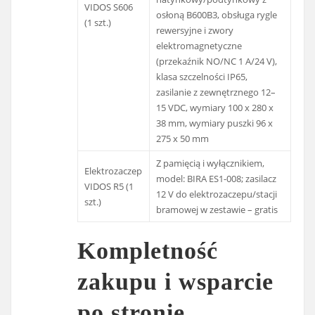
VIDOS S606
osłoną B600B3, obsługa rygle
(1 szt.)
rewersyjne i zwory
elektromagnetyczne
(przekaźnik NO/NC 1 A/24 V),
klasa szczelności IP65,
zasilanie z zewnętrznego 12–
15 VDC, wymiary 100 x 280 x
38 mm, wymiary puszki 96 x
275 x 50 mm
Z pamięcią i wyłącznikiem,
Elektrozaczep
model: BIRA ES1-008; zasilacz
VIDOS R5 (1
12 V do elektrozaczepu/stacji
szt.)
bramowej w zestawie – gratis
Kompletność
zakupu i wsparcie
po stronie