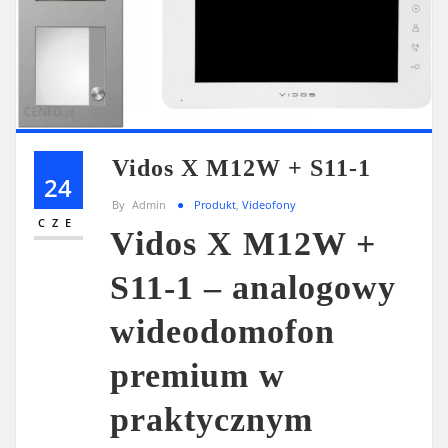
Vidos X M12W + S11-1
24
By
Admin
Produkt
,
Videofony
CZE
Vidos X M12W +
S11-1 – analogowy
wideodomofon
premium w
praktycznym