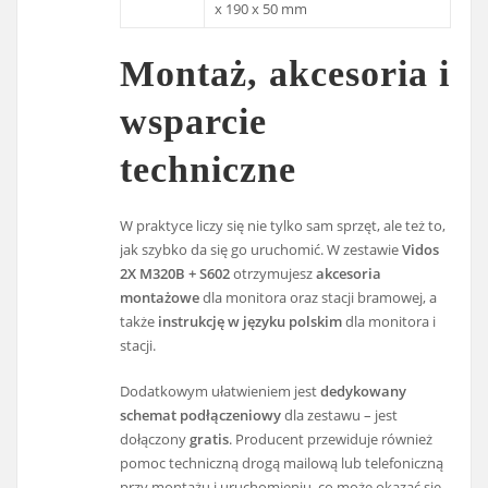
x 190 x 50 mm
Montaż, akcesoria i
wsparcie
techniczne
W praktyce liczy się nie tylko sam sprzęt, ale też to,
jak szybko da się go uruchomić. W zestawie
Vidos
2X M320B + S602
otrzymujesz
akcesoria
montażowe
dla monitora oraz stacji bramowej, a
także
instrukcję w języku polskim
dla monitora i
stacji.
Dodatkowym ułatwieniem jest
dedykowany
schemat podłączeniowy
dla zestawu – jest
dołączony
gratis
. Producent przewiduje również
pomoc techniczną drogą mailową lub telefoniczną
przy montażu i uruchomieniu, co może okazać się