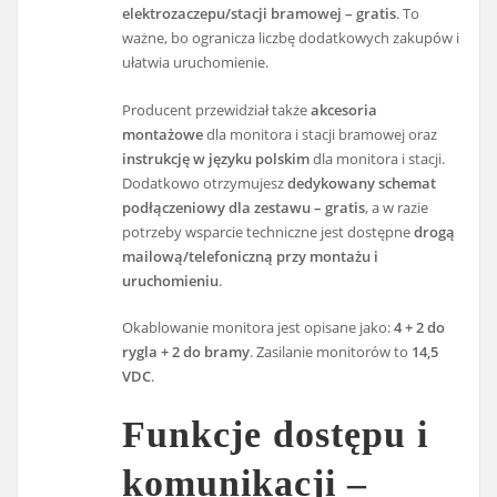
elektrozaczepu/stacji bramowej – gratis
. To
ważne, bo ogranicza liczbę dodatkowych zakupów i
ułatwia uruchomienie.
Producent przewidział także
akcesoria
montażowe
dla monitora i stacji bramowej oraz
instrukcję w języku polskim
dla monitora i stacji.
Dodatkowo otrzymujesz
dedykowany schemat
podłączeniowy dla zestawu – gratis
, a w razie
potrzeby wsparcie techniczne jest dostępne
drogą
mailową/telefoniczną przy montażu i
uruchomieniu
.
Okablowanie monitora jest opisane jako:
4 + 2 do
rygla + 2 do bramy
. Zasilanie monitorów to
14,5
VDC
.
Funkcje dostępu i
komunikacji –