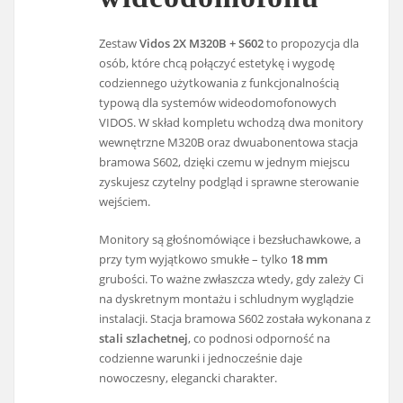
Zestaw
Vidos 2X M320B + S602
to propozycja dla
osób, które chcą połączyć estetykę i wygodę
codziennego użytkowania z funkcjonalnością
typową dla systemów wideodomofonowych
VIDOS. W skład kompletu wchodzą dwa monitory
wewnętrzne M320B oraz dwuabonentowa stacja
bramowa S602, dzięki czemu w jednym miejscu
zyskujesz czytelny podgląd i sprawne sterowanie
wejściem.
Monitory są głośnomówiące i bezsłuchawkowe, a
przy tym wyjątkowo smukłe – tylko
18 mm
grubości. To ważne zwłaszcza wtedy, gdy zależy Ci
na dyskretnym montażu i schludnym wyglądzie
instalacji. Stacja bramowa S602 została wykonana z
stali szlachetnej
, co podnosi odporność na
codzienne warunki i jednocześnie daje
nowoczesny, elegancki charakter.