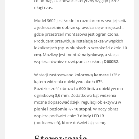
co pomaga zachować estetyczny wygląd przez
długi czas.
Model S602 jest średnim rozmiarem w swojej serii,
a jednocześnie dobrze sprawdza się w miejscach,
gdzie przestrzeń montażowa jest ograniczona.
Producent przewiduje instalację także w wąskich
lokalizacjach (np. w słupkach o szerokości około
10
cm
). Możliwy jest montaż
natynkowy
, a stacja
wspiera również rozwiązania z osłoną
D600B2
.
W stacji zastosowano
kolorową kamerę 1/3”
z
kątem widzenia obiektywu około
87°
.
Rozdzielczość obrazu to
600 linii
, a obiektyw ma
ogniskową
3,6 mm
. Dodatkowo kąt widzenia
można dopasować dzięki regulacji obiektywu w
pionie i poziomie +/- 10 stopni
. W nocy obraz
wspiera podświetlenie:
3 diody LED IR
(podczerwień), które doświetlają scenę.
Sterowanie