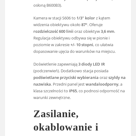
osłoną B600B3).
Kamera w stacji S606 to
1/3" kolor
z kątem
widzenia obiektywu około
87°
. Oferuje
rozdzielczość 600 linii
oraz obiektyw
3,6 mm
.
Regulacja obiektywu odbywa się w pionie i
poziomie w zakresie
+/- 10 stopni
, co ułatwia
dopasowanie ujęcia do warunków na miejscu.
Doświetlenie zapewniają
3 diody LED IR
(podczerwień). Dodatkowo stacja posiada
podświetlane przyciski wybierania
oraz
szyldy na
nazwiska
. Przedni panel jest
wandaloodporny
, a
klasa szczelności to
IP65
, co podnosi odporność na
warunki zewnętrzne.
Zasilanie,
okablowanie i