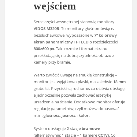
wejściem
Serce części wewnętrznej stanowią monitory
VIDOS M320B
. To monitory głośnomówiące,
bezsłuchawkowe, wyposażone w
7” kolorowy
ekran panoramiczny TFT LCD
o rozdzielczości
800×600 px
. Taki rozmiar i format ekranu
przekładają się na dobrą czytelność obrazu z
kamery przy bramie.
Warto zwrócić uwagę na smukłą konstrukcję –
monitor jest wyjątkowo płaski, ma zaledwie
18 mm
grubości. Przyciski są ruchome, co ułatwia obsługę,
a jednocześnie pozwala zachować estetykę
urządzenia na ścianie. Dodatkowo monitor oferuje
regulację parametrów, czyli możesz dopasować
m.in.
głośność, jasność i kolor
.
System obsługuje
2 stacje bramowe
(alternatywnie:
1 stację + 1 kamerę CCTV
). Co