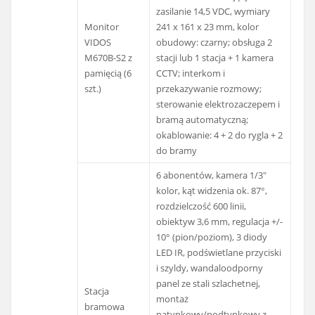
zasilanie 14,5 VDC, wymiary
Monitor
241 x 161 x 23 mm, kolor
VIDOS
obudowy: czarny; obsługa 2
M670B-S2 z
stacji lub 1 stacja + 1 kamera
pamięcią (6
CCTV; interkom i
szt.)
przekazywanie rozmowy;
sterowanie elektrozaczepem i
bramą automatyczną;
okablowanie: 4 + 2 do rygla + 2
do bramy
6 abonentów, kamera 1/3"
kolor, kąt widzenia ok. 87°,
rozdzielczość 600 linii,
obiektyw 3,6 mm, regulacja +/-
10° (pion/poziom), 3 diody
LED IR, podświetlane przyciski
i szyldy, wandaloodporny
panel ze stali szlachetnej,
Stacja
montaż
bramowa
natynkowy/podtynkowy z