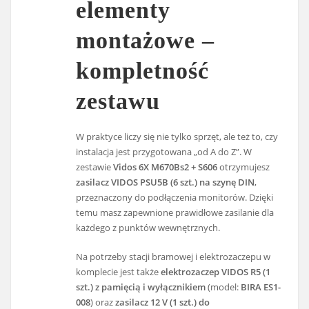
elementy
montażowe –
kompletność
zestawu
W praktyce liczy się nie tylko sprzęt, ale też to, czy
instalacja jest przygotowana „od A do Z”. W
zestawie
Vidos 6X M670Bs2 + S606
otrzymujesz
zasilacz VIDOS PSU5B (6 szt.) na szynę DIN
,
przeznaczony do podłączenia monitorów. Dzięki
temu masz zapewnione prawidłowe zasilanie dla
każdego z punktów wewnętrznych.
Na potrzeby stacji bramowej i elektrozaczepu w
komplecie jest także
elektrozaczep VIDOS R5 (1
szt.) z pamięcią i wyłącznikiem
(model:
BIRA ES1-
008
) oraz
zasilacz 12 V (1 szt.) do