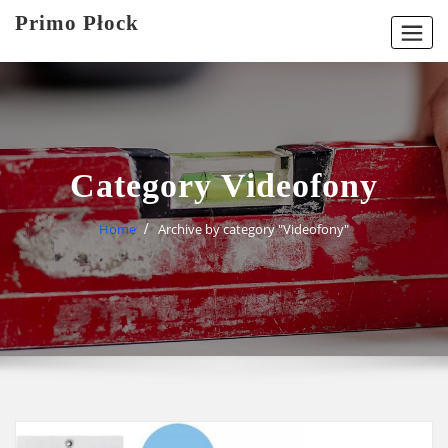
Skip
Primo Płock
to
content
Category Videofony
Home
Archive by category "Videofony"