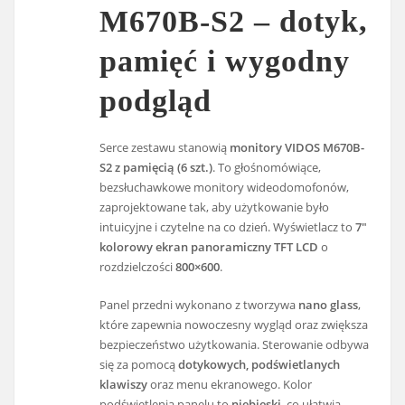
M670B-S2 – dotyk,
pamięć i wygodny
podgląd
Serce zestawu stanowią
monitory VIDOS M670B-
S2 z pamięcią (6 szt.)
. To głośnomówiące,
bezsłuchawkowe monitory wideodomofonów,
zaprojektowane tak, aby użytkowanie było
intuicyjne i czytelne na co dzień. Wyświetlacz to
7"
kolorowy ekran panoramiczny TFT LCD
o
rozdzielczości
800×600
.
Panel przedni wykonano z tworzywa
nano glass
,
które zapewnia nowoczesny wygląd oraz zwiększa
bezpieczeństwo użytkowania. Sterowanie odbywa
się za pomocą
dotykowych, podświetlanych
klawiszy
oraz menu ekranowego. Kolor
podświetlenia panelu to
niebieski
, co ułatwia