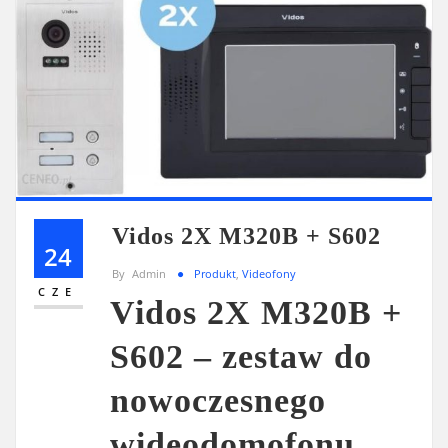
Vidos 2X M320B + S602
24
By
Admin
Produkt
,
Videofony
CZE
Vidos 2X M320B +
S602 – zestaw do
nowoczesnego
wideodomofonu