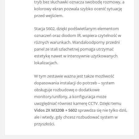
tryb bez słuchawki oznacza swobodę rozmowy, a
kolorowy ekran pozwala szybko ocenić sytuację
przed wejściem.
Stacja S602, dzięki podświetlanym elementom
oznaczeń oraz diodom IR, wspiera czytelność w
różnych warunkach. Wandaloodporny przedni
panel ze stali szlachetnej pomaga utrzymać
estetykę nawet w intensywnie użytkowanych
lokalizacjach.
W tym zestawie ważna jest także możliwość
dopasowania instalacji do potrzeb – system
obsługuje rozbudowę o dodatkowe
monitory/unifony, a konfiguracja może
uwzględniać również kamerę CCTV. Dzięki temu
Vidos 2X M320B + S602
sprawdza się nie tylko dziś,
ale i wtedy, gdy chcesz rozbudować system w
przyszłości.