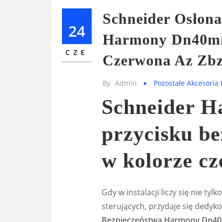
Schneider Osłona
24
Harmony Dn40mm
CZE
Czerwona Az Zb
By
Admin
Pozostałe Akcesoria 
Schneider H
przycisku b
w kolorze c
Gdy w instalacji liczy się nie ty
sterujących, przydaje się dedy
Bezpieczeństwa Harmony Dn40