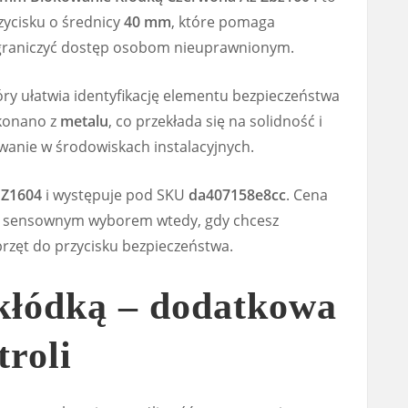
zycisku o średnicy
40 mm
, które pomaga
i ograniczyć dostęp osobom nieuprawnionym.
tóry ułatwia identyfikację elementu bezpieczeństwa
ykonano z
metalu
, co przekłada się na solidność i
anie w środowiskach instalacyjnych.
BZ1604
i występuje pod SKU
da407158e8cc
. Cena
go sensownym wyborem wtedy, gdy chcesz
rzęt do przycisku bezpieczeństwa.
kłódką – dodatkowa
roli