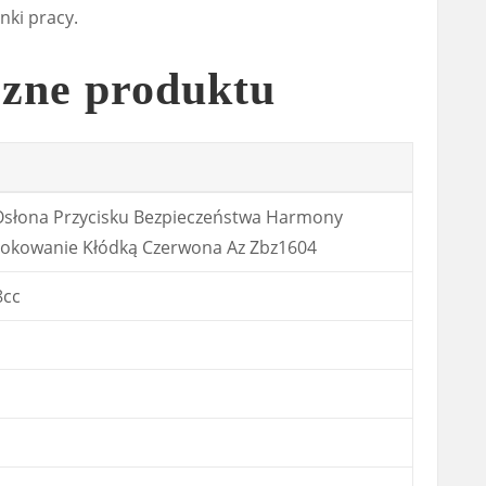
ki pracy.
czne produktu
Osłona Przycisku Bezpieczeństwa Harmony
kowanie Kłódką Czerwona Az Zbz1604
8cc