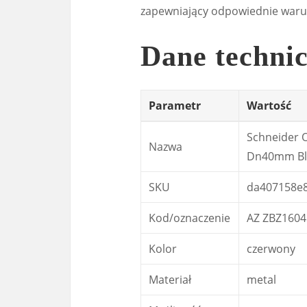
zapewniający odpowiednie warun
Dane techni
Parametr
Wartość
Schneider 
Nazwa
Dn40mm Blo
SKU
da407158e
Kod/oznaczenie
AZ ZBZ1604
Kolor
czerwony
Materiał
metal