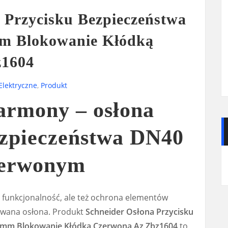
 Przycisku Bezpieczeństwa
 Blokowanie Kłódką
z1604
Elektryczne
,
Produkt
armony – osłona
ezpieczeństwa DN40
zerwonym
lko funkcjonalność, ale też ochrona elementów
kowana osłona. Produkt
Schneider Osłona Przycisku
mm Blokowanie Kłódką Czerwona Az Zbz1604
to