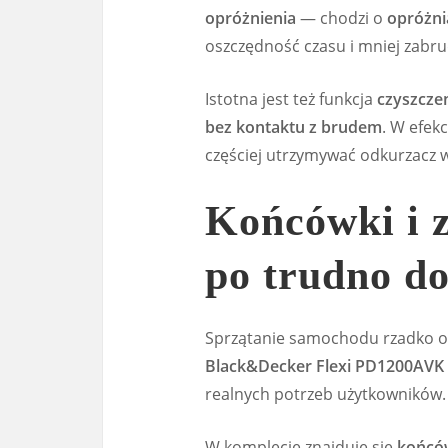
opróżnienia
— chodzi o
opróżni
oszczędność czasu i mniej zabru
Istotna jest też funkcja
czyszczen
bez kontaktu z brudem
. W efek
częściej utrzymywać odkurzacz 
Końcówki i z
po trudno do
Sprzątanie samochodu rzadko og
Black&Decker Flexi PD1200AVK
realnych potrzeb użytkowników.
W komplecie znajduje się
końców