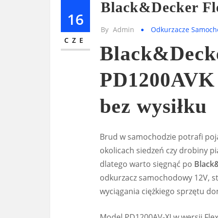
Black&Decker F
16
By
Admin
Odkurzacze Samoc
CZE
Black&Decke
PD1200AVK d
bez wysiłku
Brud w samochodzie potrafi poja
okolicach siedzeń czy drobiny 
dlatego warto sięgnąć po
Black
odkurzacz samochodowy 12V, stw
wyciągania ciężkiego sprzętu 
Model PD1200AV-XJ w wersji Flexi