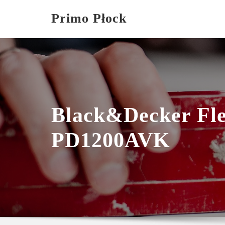
Skip
Primo Płock
to
content
Black&Decker Fle
PD1200AVK