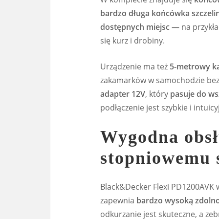
bardzo długa końcówka szczel
dostępnych miejsc
— na przykł
się kurz i drobiny.
Urządzenie ma też
5-metrowy k
zakamarków w samochodzie bez c
adapter 12V
, który
pasuje do ws
podłączenie jest szybkie i intuicy
Wygodna obsłu
stopniowemu s
Black&Decker Flexi PD1200AVK 
zapewnia
bardzo wysoką zdolno
odkurzanie jest skuteczne, a ze