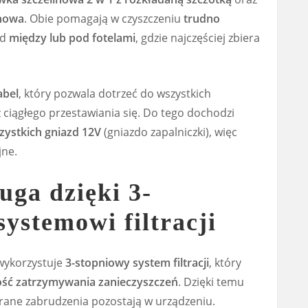
inowa
. Obie pomagają w czyszczeniu
trudno
ad
między lub pod fotelami
, gdzie najczęściej zbiera
abel
, który pozwala dotrzeć do wszystkich
iągłego przestawiania się. Do tego dochodzi
zystkich gniazd 12V
(gniazdo zapalniczki), więc
jne.
ga dzięki 3-
ystemowi filtracji
wykorzystuje
3-stopniowy system filtracji
, który
ść zatrzymywania zanieczyszczeń
. Dzięki temu
brane zabrudzenia pozostają w urządzeniu.