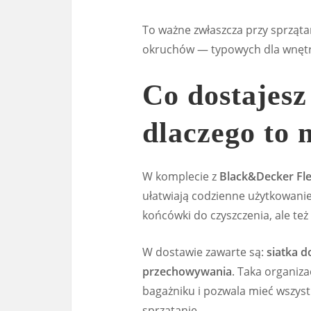
To ważne zwłaszcza przy sprząta
okruchów — typowych dla wnętr
Co dostajesz
dlaczego to 
W komplecie z
Black&Decker Fl
ułatwiają codzienne użytkowanie 
końcówki do czyszczenia, ale te
W dostawie zawarte są:
siatka 
przechowywania
. Taka organiz
bagażniku i pozwala mieć wszystk
sprzątanie.