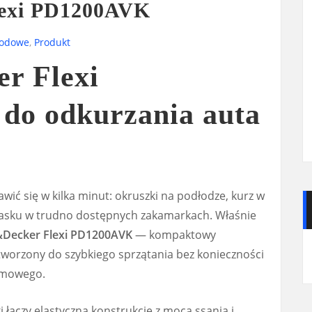
lexi PD1200AVK
hodowe
,
Produkt
r Flexi
o odkurzania auta
wić się w kilka minut: okruszki na podłodze, kurz w
piasku w trudno dostępnych zakamarkach. Właśnie
&Decker Flexi PD1200AVK
— kompaktowy
orzony do szybkiego sprzątania bez konieczności
domowego.
 łączy elastyczną konstrukcję z mocą ssania i