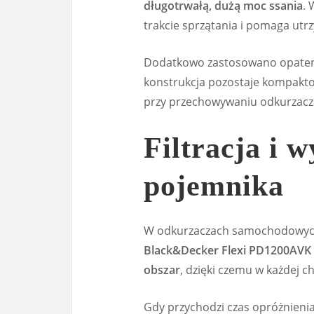
długotrwałą, dużą moc ssania
. 
trakcie sprzątania i pomaga utr
Dodatkowo zastosowano opate
konstrukcja pozostaje kompaktow
przy przechowywaniu odkurzacz
Filtracja i 
pojemnika
W odkurzaczach samochodowych l
Black&Decker Flexi PD1200AVK
obszar
, dzięki czemu w każdej ch
Gdy przychodzi czas opróżnieni