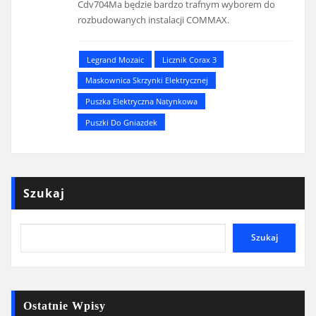
Cdv704Ma będzie bardzo trafnym wyborem do
rozbudowanych instalacji COMMAX.
Legrand Mozaic
Licznik Corax 3
Maskownica Skrzynki Elektrycznej
Puszka Elektryczna Natynkowa
Puszki Do Gniazdek
Szukaj
Szukaj
Ostatnie Wpisy