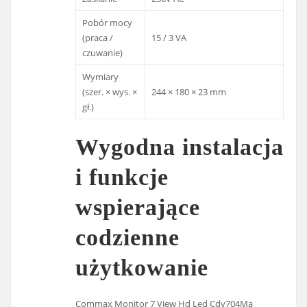
Pobór mocy
(praca /
15 / 3 VA
czuwanie)
Wymiary
(szer. × wys. ×
244 × 180 × 23 mm
gł.)
Wygodna instalacja
i funkcje
wspierające
codzienne
użytkowanie
Commax Monitor 7 View Hd Led Cdv704Ma