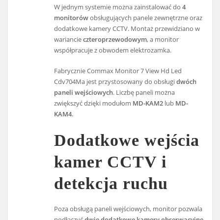
W jednym systemie można zainstalować do
4
monitorów
obsługujących panele zewnętrzne oraz
dodatkowe kamery CCTV. Montaż przewidziano w
wariancie
czteroprzewodowym
, a monitor
współpracuje z obwodem elektrozamka.
Fabrycznie Commax Monitor 7 View Hd Led
Cdv704Ma jest przystosowany do obsługi
dwóch
paneli wejściowych
. Liczbę paneli można
zwiększyć dzięki modułom
MD-KAM2
lub
MD-
KAM4
.
Dodatkowe wejścia
kamer CCTV i
detekcja ruchu
Poza obsługą paneli wejściowych, monitor pozwala
podłączyć
dwie dodatkowe kamery obserwacyjne