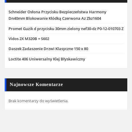
Schneider Osłona Przycisku Bezpieczeństwa Harmony
Dn40mm Blokowanie Kłódką Czerwona Az Zbz1604
Promet Guzik d przycisku 30mm zielony nef30-dz P0-12-010703 Z
Vidos 2X M320B + S602
Daszek Zadaszenie Drzwi Klasyczne 150 x 80
Loctite 406 Uniwersalny Klej Błyskawiczny
Najnowsze Komentarze
Brak komentarzy do wyświetlenia.