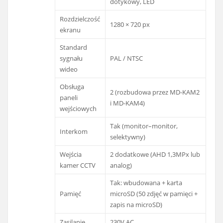
dotykowy, LED
Rozdzielczość
1280 × 720 px
ekranu
Standard
sygnału
PAL / NTSC
wideo
Obsługa
2 (rozbudowa przez MD-KAM2
paneli
i MD-KAM4)
wejściowych
Tak (monitor–monitor,
Interkom
selektywny)
Wejścia
2 dodatkowe (AHD 1,3MPx lub
kamer CCTV
analog)
Tak: wbudowana + karta
Pamięć
microSD (50 zdjęć w pamięci +
zapis na microSD)
Zasilanie
230V AC