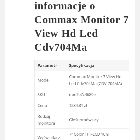
informacje o
Commax Monitor 7
View Hd Led
Cdv704Ma
Parametr
Specyfikacja
Commax Monitor 7 View Hd
Model
Led Cdv704Ma (CDV-704MA)
SKU
dbe7e7c4689e
Cena
1234.31 zł
Rodzaj
Głośnomówiący
monitora
7″ Color TFT-LCD 16:9,
Wyświetlacz