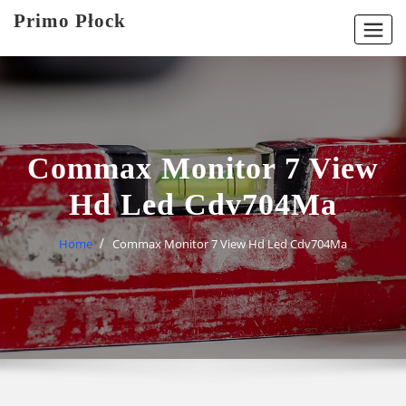
Skip
Primo Płock
to
content
Commax Monitor 7 View
Hd Led Cdv704Ma
Home
Commax Monitor 7 View Hd Led Cdv704Ma