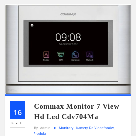
Commax Monitor 7 View
16
Hd Led Cdv704Ma
CZE
By
Admin
Monitory I Kamery Do Videofonów
,
Produkt