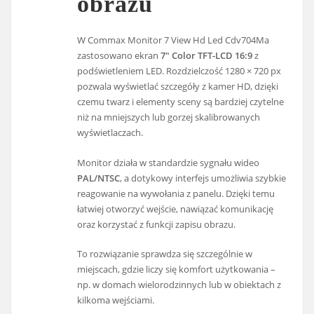
obrazu
W Commax Monitor 7 View Hd Led Cdv704Ma
zastosowano ekran
7″ Color TFT-LCD 16:9
z
podświetleniem LED. Rozdzielczość 1280 × 720 px
pozwala wyświetlać szczegóły z kamer HD, dzięki
czemu twarz i elementy sceny są bardziej czytelne
niż na mniejszych lub gorzej skalibrowanych
wyświetlaczach.
Monitor działa w standardzie sygnału wideo
PAL/NTSC
, a dotykowy interfejs umożliwia szybkie
reagowanie na wywołania z panelu. Dzięki temu
łatwiej otworzyć wejście, nawiązać komunikację
oraz korzystać z funkcji zapisu obrazu.
To rozwiązanie sprawdza się szczególnie w
miejscach, gdzie liczy się komfort użytkowania –
np. w domach wielorodzinnych lub w obiektach z
kilkoma wejściami.