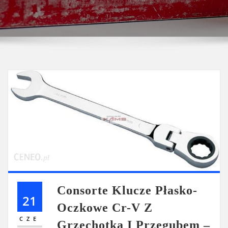
Consorte Klucze Płasko-
21
Oczkowe Cr-V Z
CZE
Grzechotką I Przegubem –