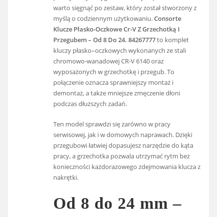
warto sięgnąć po zestaw, który został stworzony z
myślą o codziennym użytkowaniu.
Consorte
Klucze Płasko-Oczkowe Cr-V Z Grzechotką I
Przegubem – Od 8 Do 24. 84267777
to komplet
kluczy płasko–oczkowych wykonanych ze stali
chromowo-wanadowej CR-V 6140 oraz
wyposażonych w grzechotkę i przegub. To
połączenie oznacza sprawniejszy montaż i
demontaż, a także mniejsze zmęczenie dłoni
podczas dłuższych zadań.
Ten model sprawdzi się zarówno w pracy
serwisowej, jak i w domowych naprawach. Dzięki
przegubowi łatwiej dopasujesz narzędzie do kąta
pracy, a grzechotka pozwala utrzymać rytm bez
konieczności każdorazowego zdejmowania klucza z
nakrętki.
Od 8 do 24 mm –