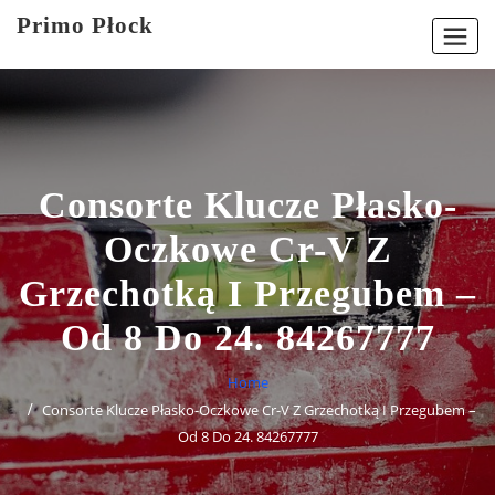
Skip
Primo Płock
to
content
Consorte Klucze Płasko-
Oczkowe Cr-V Z
Grzechotką I Przegubem –
Od 8 Do 24. 84267777
Home
Consorte Klucze Płasko-Oczkowe Cr-V Z Grzechotką I Przegubem –
Od 8 Do 24. 84267777