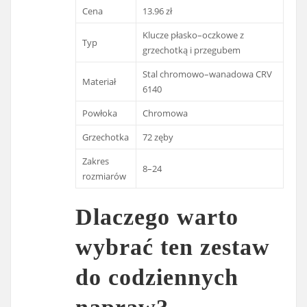
Cena
13.96 zł
Klucze płasko–oczkowe z
Typ
grzechotką i przegubem
Stal chromowo–wanadowa CRV
Materiał
6140
Powłoka
Chromowa
Grzechotka
72 zęby
Zakres
8–24
rozmiarów
Dlaczego warto
wybrać ten zestaw
do codziennych