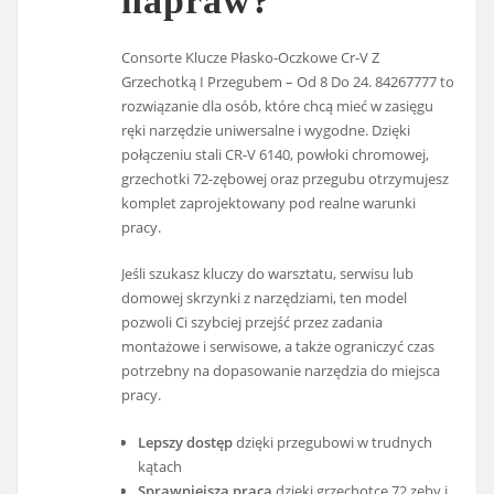
napraw?
Consorte Klucze Płasko-Oczkowe Cr-V Z
Grzechotką I Przegubem – Od 8 Do 24. 84267777 to
rozwiązanie dla osób, które chcą mieć w zasięgu
ręki narzędzie uniwersalne i wygodne. Dzięki
połączeniu stali CR-V 6140, powłoki chromowej,
grzechotki 72-zębowej oraz przegubu otrzymujesz
komplet zaprojektowany pod realne warunki
pracy.
Jeśli szukasz kluczy do warsztatu, serwisu lub
domowej skrzynki z narzędziami, ten model
pozwoli Ci szybciej przejść przez zadania
montażowe i serwisowe, a także ograniczyć czas
potrzebny na dopasowanie narzędzia do miejsca
pracy.
Lepszy dostęp
dzięki przegubowi w trudnych
kątach
Sprawniejsza praca
dzięki grzechotce 72 zęby i