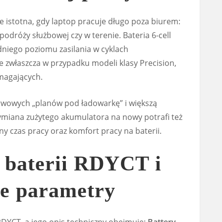
 istotna, gdy laptop pracuje długo poza biurem:
podróży służbowej czy w terenie. Bateria 6-cell
iego poziomu zasilania w cyklach
 zwłaszcza w przypadku modeli klasy Precision,
magających.
rwowych „planów pod ładowarkę” i większą
miana zużytego akumulatora na nowy potrafi też
y czas pracy oraz komfort pracy na baterii.
a baterii RDYCT i
ze parametry
YCT, a jego opis techniczny obejmuje:
Battery,