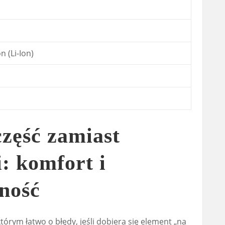
n (Li-Ion)
zęść zamiast
: komfort i
ność
órym łatwo o błędy, jeśli dobiera się element „na