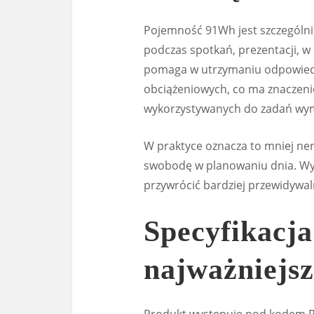
Pojemność 91Wh jest szczególnie
podczas spotkań, prezentacji, w 
pomaga w utrzymaniu odpowiedn
obciążeniowych, co ma znaczenie
wykorzystywanych do zadań wy
W praktyce oznacza to mniej ne
swobodę w planowaniu dnia. Wy
przywrócić bardziej przewidywaln
Specyfikacj
najważniejs
Produkt występuje pod kodem RD