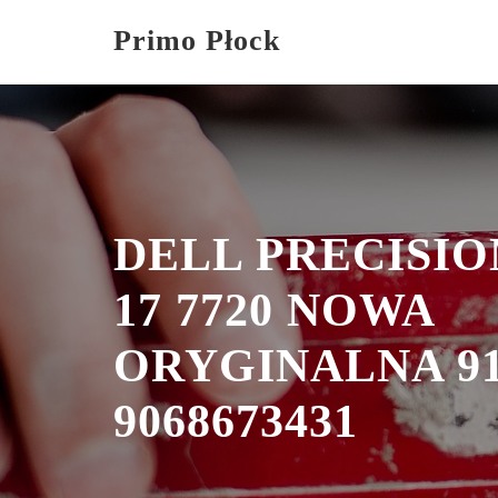
Skip
Primo Płock
to
content
DELL PRECISION
17 7720 NOWA
ORYGINALNA 9
9068673431