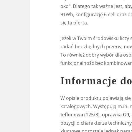
oko”. Dlatego tak ważne jest, a
91Wh, konfigurację 6-cell oraz 
się ta oferta.
Jeżeli w Twoim środowisku liczy 
zadań bez zbędnych przerw,
now
To również dobry wybór dla osób
funkcjonalność bez kombinowani
Informacje do
W opisie produktu pojawiają si
katalogowych. Występują m.in. 
teflonowa
(125/3),
oprawka G9
,
pozycji o charakterze techniczn
kluczowe pozostają jednak param