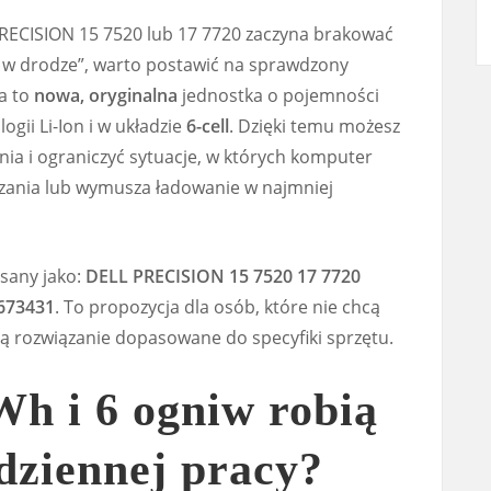
RECISION 15 7520 lub 17 7720 zaczyna brakować
łe w drodze”, warto postawić na sprawdzony
a to
nowa, oryginalna
jednostka o pojemności
gii Li-Ion i w układzie
6-cell
. Dzięki temu możesz
nia i ograniczyć sytuacje, w których komputer
dzania lub wymusza ładowanie w najmniej
isany jako:
DELL PRECISION 15 7520 17 7720
673431
. To propozycja dla osób, które nie chcą
ą rozwiązanie dopasowane do specyfiki sprzętu.
Wh i 6 ogniw robią
dziennej pracy?