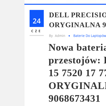
DELL PRECISIO
24
ORYGINALNA 91
CZE
By
Admin
Baterie Do Laptopó
Nowa bateri
przestojów
15 7520 17
ORYGINAL
9068673431