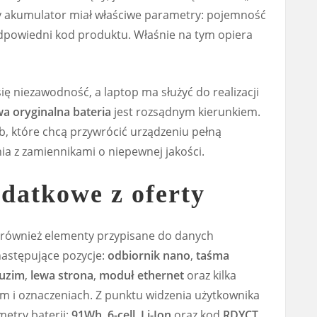
by akumulator miał właściwe parametry: pojemność
odpowiedni kod produktu. Właśnie na tym opiera
się niezawodność, a laptop ma służyć do realizacji
a oryginalna bateria
jest rozsądnym kierunkiem.
, które chcą przywrócić urządzeniu pełną
a z zamiennikami o niepewnej jakości.
datkowe z oferty
ę również elementy przypisane do danych
następujące pozycje:
odbiornik nano
,
taśma
uzim
,
lewa strona
,
moduł ethernet
oraz kilka
ym i oznaczeniach. Z punktu widzenia użytkownika
etry baterii:
91Wh
,
6-cell
,
Li-Ion
oraz kod
RDYCT
.