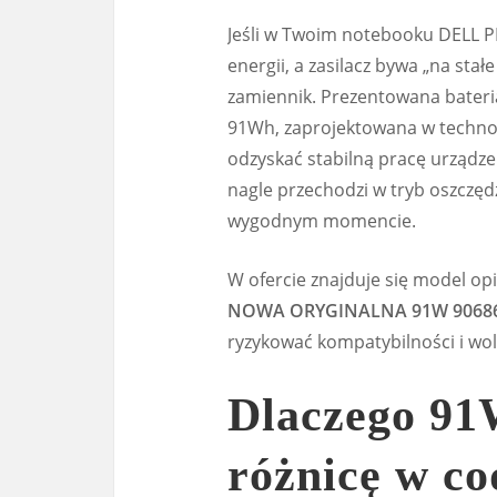
Jeśli w Twoim notebooku DELL P
energii, a zasilacz bywa „na sta
zamiennik. Prezentowana bateri
91Wh, zaprojektowana w technolo
odzyskać stabilną pracę urządze
nagle przechodzi w tryb oszczę
wygodnym momencie.
W ofercie znajduje się model op
NOWA ORYGINALNA 91W 9068
ryzykować kompatybilności i wol
Dlaczego 91
różnicę w co