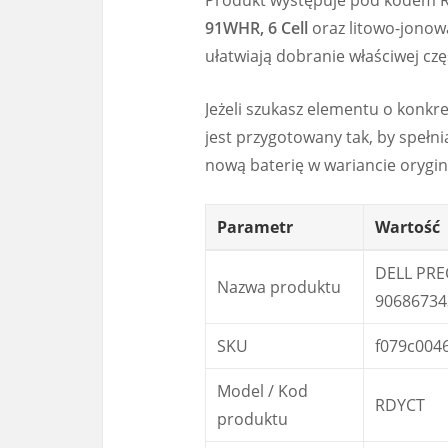
91WHR, 6 Cell
oraz litowo-jonow
ułatwiają dobranie właściwej czę
Jeżeli szukasz elementu o konkre
jest przygotowany tak, by speł
nową baterię w wariancie orygi
Parametr
Wartość
DELL PRE
Nazwa produktu
90686734
SKU
f079c004
Model / Kod
RDYCT
produktu