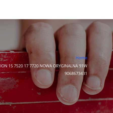
Home
SION 15 7520 17 7720 NOWA ORYGINALNA 91W
9068673431