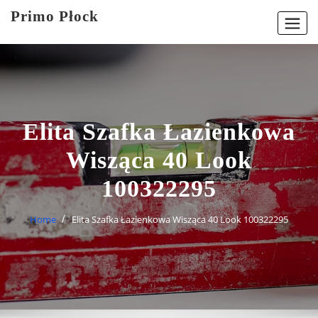
Skip
Primo Płock
to
content
Elita Szafka Łazienkowa
Wisząca 40 Look
100322295
Home
Elita Szafka Łazienkowa Wisząca 40 Look 100322295