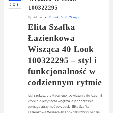
CZE
100322295
By
Admin
Produkt
,
Szafki Wiszące
Elita Szafka
Łazienkowa
Wisząca 40 Look
100322295 – styl i
funkcjonalność w
codziennym rytmie
Jeśli szukasz praktycznego rozwiązania do łazienki,
które nie przytłacza wnętrza, a jednocześnie
pomaga utrzymać porządek,
Elita Szafka
Łazienkowa Wisząca 40 Look 100322295
będzie