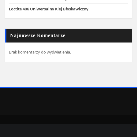
Loctite 406 Uniwersalny Klej Błyskawiczny
Najnowsze Komentarze
Brak komentarzy do wyświetlenia.
Copyright © 2022 | Powered by
WordPress
|
SpiceMag theme by
ThemeArile