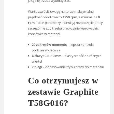
jaką siłę trzeba wykorzystać.
Warto zwrócić uwagę na to, że maksymalna
prędkość obrotowa to
1250 rpm
, a minimalna
0
rpm
. Takie parametry ułatwiają rozpoczęcie pracy,
szczególnie gdy trzeba precyzyjnie wprowadzić
końcówkę w materiał.
20 zakresów momentu
– lepsza kontrola
podczas wkręcania
Uchwyt 0.8–10 mm
– elastyczność do różnych
wierteł
2 biegi
– dopasowanie trybu pracy do materiału
Co otrzymujesz w
zestawie Graphite
T58G016?