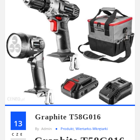
Graphite T58G016
13
By
Admin
Produkt
,
Wiertarko-Wkrętarki
CZE