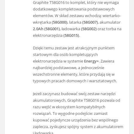
Graphite T58G016 to komplet, który nie wymaga
dodatkowego kompletowania podstawowych
elementów. W skład zestawu wchodzą: wiertarko-
wkrętarka
(58G000)
, latarka
(58G007)
, akumulator
2.0Ah (58G001)
, ładowarka
(58G002)
oraz torba na
elektronarzędzia
(58G015)
.
Dzięki temu zestaw jest atrakcyjnym punktem
startowym dla osób kompletujących
elektronarzędzia w systemie
Energy+
. Zawiera
najbardziej podstawowe, a jednocześnie
wszechstronne elementy, które przydają się w
typowych pracach domowych i warsztatowych.
Jeżeli zaczynasz budować swój zestaw narzędzi
akumulatorowych, Graphite T58G016 pozwala od
razu wejść w ekosystem kompatybilnych
rozwiązań. To wygodne podejście: zamiast
kupować pojedyncze urządzenia bez wspólnego
zaplecza, zyskujesz spójny system z akumulatorem
i ładowarką.