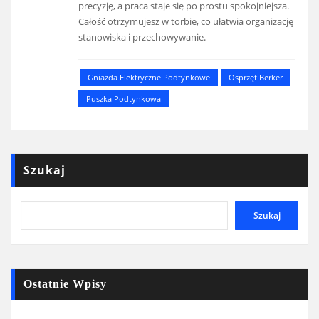
precyzję, a praca staje się po prostu spokojniejsza.
Całość otrzymujesz w torbie, co ułatwia organizację
stanowiska i przechowywanie.
Gniazda Elektryczne Podtynkowe
Osprzęt Berker
Puszka Podtynkowa
Szukaj
Szukaj
Ostatnie Wpisy