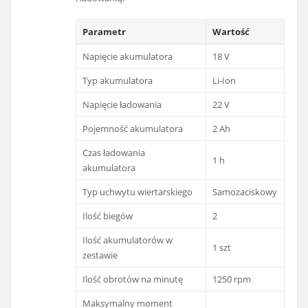
Parametr
Wartość
Napięcie akumulatora
18 V
Typ akumulatora
Li-Ion
Napięcie ładowania
22 V
Pojemność akumulatora
2 Ah
Czas ładowania
1 h
akumulatora
Typ uchwytu wiertarskiego
Samozaciskowy
Ilość biegów
2
Ilość akumulatorów w
1 szt
zestawie
Ilość obrotów na minutę
1250 rpm
Maksymalny moment