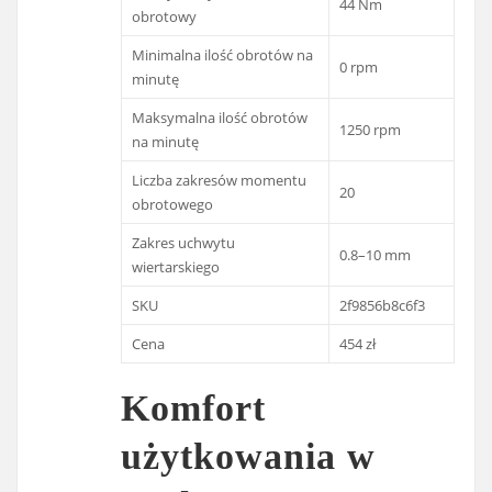
44 Nm
obrotowy
Minimalna ilość obrotów na
0 rpm
minutę
Maksymalna ilość obrotów
1250 rpm
na minutę
Liczba zakresów momentu
20
obrotowego
Zakres uchwytu
0.8–10 mm
wiertarskiego
SKU
2f9856b8c6f3
Cena
454 zł
Komfort
użytkowania w