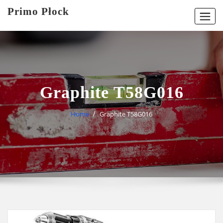
Skip
Primo Płock
to
content
Graphite T58G016
Home
Graphite T58G016