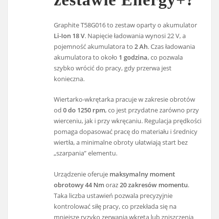
Graphite T58G016 to zestaw oparty o akumulator
Li-Ion 18 V
. Napięcie ładowania wynosi 22 V, a
pojemność akumulatora to
2 Ah
. Czas ładowania
akumulatora to około
1 godzina
, co pozwala
szybko wrócić do pracy, gdy przerwa jest
konieczna.
Wiertarko-wkrętarka pracuje w zakresie obrotów
od
0 do 1250 rpm
, co jest przydatne zarówno przy
wierceniu, jak i przy wkręcaniu. Regulacja prędkości
pomaga dopasować pracę do materiału i średnicy
wiertła, a minimalne obroty ułatwiają start bez
„szarpania” elementu.
Urządzenie oferuje
maksymalny moment
obrotowy 44 Nm
oraz
20 zakresów momentu
.
Taka liczba ustawień pozwala precyzyjnie
kontrolować siłę pracy, co przekłada się na
mniejsze ryzyko zerwania wkręta lub zniszczenia