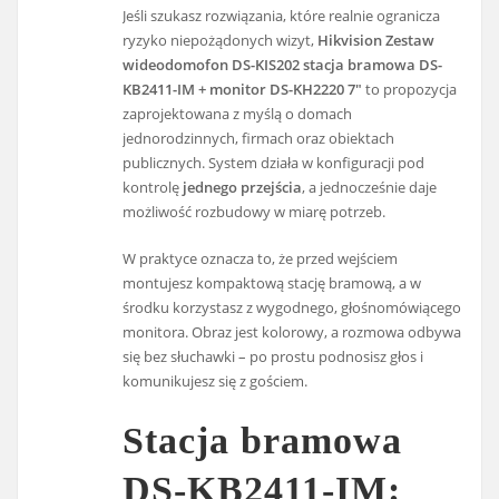
Jeśli szukasz rozwiązania, które realnie ogranicza
ryzyko niepożądonych wizyt,
Hikvision Zestaw
wideodomofon DS-KIS202 stacja bramowa DS-
KB2411-IM + monitor DS-KH2220 7″
to propozycja
zaprojektowana z myślą o domach
jednorodzinnych, firmach oraz obiektach
publicznych. System działa w konfiguracji pod
kontrolę
jednego przejścia
, a jednocześnie daje
możliwość rozbudowy w miarę potrzeb.
W praktyce oznacza to, że przed wejściem
montujesz kompaktową stację bramową, a w
środku korzystasz z wygodnego, głośnomówiącego
monitora. Obraz jest kolorowy, a rozmowa odbywa
się bez słuchawki – po prostu podnosisz głos i
komunikujesz się z gościem.
Stacja bramowa
DS-KB2411-IM: