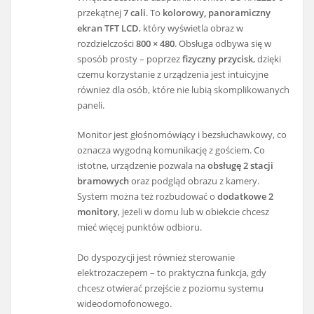
przekątnej
7 cali
. To
kolorowy, panoramiczny
ekran TFT LCD
, który wyświetla obraz w
rozdzielczości
800 × 480
. Obsługa odbywa się w
sposób prosty – poprzez
fizyczny przycisk
, dzięki
czemu korzystanie z urządzenia jest intuicyjne
również dla osób, które nie lubią skomplikowanych
paneli.
Monitor jest głośnomówiący i bezsłuchawkowy, co
oznacza wygodną komunikację z gościem. Co
istotne, urządzenie pozwala na
obsługę 2 stacji
bramowych
oraz podgląd obrazu z kamery.
System można też rozbudować o
dodatkowe 2
monitory
, jeżeli w domu lub w obiekcie chcesz
mieć więcej punktów odbioru.
Do dyspozycji jest również sterowanie
elektrozaczepem – to praktyczna funkcja, gdy
chcesz otwierać przejście z poziomu systemu
wideodomofonowego.