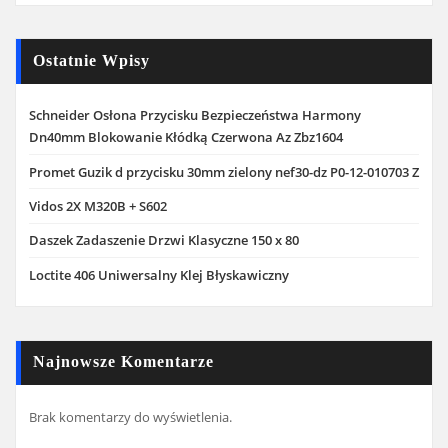
Ostatnie Wpisy
Schneider Osłona Przycisku Bezpieczeństwa Harmony
Dn40mm Blokowanie Kłódką Czerwona Az Zbz1604
Promet Guzik d przycisku 30mm zielony nef30-dz P0-12-010703 Z
Vidos 2X M320B + S602
Daszek Zadaszenie Drzwi Klasyczne 150 x 80
Loctite 406 Uniwersalny Klej Błyskawiczny
Najnowsze Komentarze
Brak komentarzy do wyświetlenia.