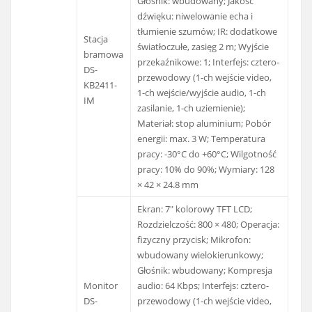
Głośnik: wbudowany; Jakość
dźwięku: niwelowanie echa i
tłumienie szumów; IR: dodatkowe
Stacja
światłoczułe, zasięg 2 m; Wyjście
bramowa
przekaźnikowe: 1; Interfejs: cztero-
DS-
przewodowy (1-ch wejście video,
KB2411-
1-ch wejście/wyjście audio, 1-ch
IM
zasilanie, 1-ch uziemienie);
Materiał: stop aluminium; Pobór
energii: max. 3 W; Temperatura
pracy: -30°C do +60°C; Wilgotność
pracy: 10% do 90%; Wymiary: 128
× 42 × 24.8 mm
Ekran: 7″ kolorowy TFT LCD;
Rozdzielczość: 800 × 480; Operacja:
fizyczny przycisk; Mikrofon:
wbudowany wielokierunkowy;
Głośnik: wbudowany; Kompresja
Monitor
audio: 64 Kbps; Interfejs: cztero-
DS-
przewodowy (1-ch wejście video,