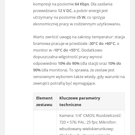
kompresji na poziomie
64 Kbps
. Dla zasilania
przewidziano
12 V DC
, a pobór energii jest
utrzymany na poziomie
≤5 W
, co sprzyja
ekonomicznej pracy w codziennym użytkowaniu.
Warto zwrócić uwagę na zakresy temperatur: stacja
bramowa pracuje w przedziale
-30°C do +60°C
, a
monitor w
-10°C do +55°C
. Dodatkowo
dopuszczalna wilgotność pracy wynosi
odpowiednio
10% do 90%
(dla stacji) oraz
10% do
90%
(dla monitora). To sprawia, że zestaw jest
sensownym wyborem także wtedy, gdy warunki na
zewnątrz potrafią być wymagające.
Element
Kluczowe parametry
zestawu
techniczne
Kamera: 1/4″ CMOS; Rozdzielczość:
720 × 576; PAL: 25 fps; Mikrofon:
wbudowany wielokierunkowy;