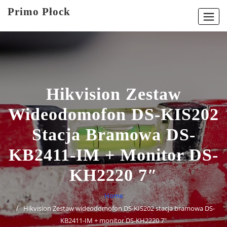
Skip
Primo Płock
to
content
Hikvision Zestaw
Wideodomofon DS-KIS202
Stacja Bramowa DS-
KB2411-IM + Monitor DS-
KH2220 7″
Home
Hikvision Zestaw wideodomofon DS-KIS202 stacja bramowa DS-
KB2411-IM + monitor DS-KH2220 7″