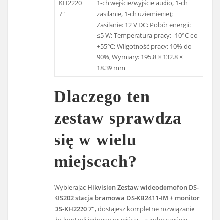
KH2220
1-ch wejście/wyjście audio, 1-ch
7″
zasilanie, 1-ch uziemienie);
Zasilanie: 12 V DC; Pobór energii:
≤5 W; Temperatura pracy: -10°C do
+55°C; Wilgotność pracy: 10% do
90%; Wymiary: 195.8 × 132.8 ×
18.39 mm
Dlaczego ten
zestaw sprawdza
się w wielu
miejscach?
Wybierając
Hikvision Zestaw wideodomofon DS-
KIS202 stacja bramowa DS-KB2411-IM + monitor
DS-KH2220 7″
, dostajesz kompletne rozwiązanie
do kontroli jednego przejścia – a jednocześnie