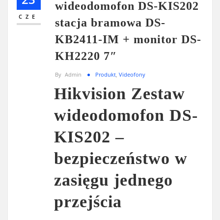
wideodomofon DS-KIS202
CZE
stacja bramowa DS-
KB2411-IM + monitor DS-
KH2220 7″
By
Admin
Produkt
,
Videofony
Hikvision Zestaw
wideodomofon DS-
KIS202 –
bezpieczeństwo w
zasięgu jednego
przejścia