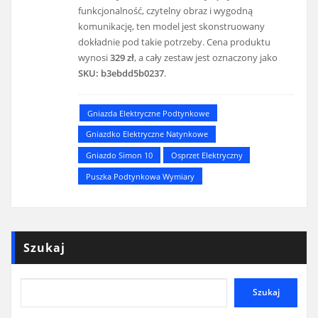
funkcjonalność, czytelny obraz i wygodną
komunikację, ten model jest skonstruowany
dokładnie pod takie potrzeby. Cena produktu
wynosi
329 zł
, a cały zestaw jest oznaczony jako
SKU: b3ebdd5b0237
.
Gniazda Elektryczne Podtynkowe
Gniazdko Elektryczne Natynkowe
Gniazdo Simon 10
Osprzet Elektryczny
Puszka Podtynkowa Wymiary
Szukaj
Szukaj