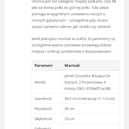
Istotna jest też odległość między półkami, czyli
16
cm
od dolnej półki do górnej półki. Taki układ
pomaga w wygodnym ustawieniu naczyń o
różnych gabarytach – szczególnie gdy chcesz
suszyć zarówno talerze, jak i kubki czy szklanki.
Jeżeli planujesz montaż w szafce, te parametry są
szczególnie ważne, ponieważ pozwalają dobrać
miejsce i uniknąć problemów z dopasowaniem.
Parametr
Wartość
Jamet Suszarka Wisząca Do
Model
Naczyń, 2 Poziomowa, 4
Kolory (SKU: 6769ef51ac98)
Szerokość
49,5 cm (tolerancja +/- 1,5 cm)
Wysokość
36 cm
Głębokość
23 cm
Odległość