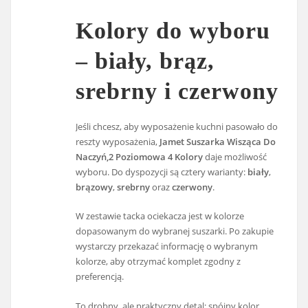
Kolory do wyboru
– biały, brąz,
srebrny i czerwony
Jeśli chcesz, aby wyposażenie kuchni pasowało do
reszty wyposażenia,
Jamet Suszarka Wisząca Do
Naczyń,2 Poziomowa 4 Kolory
daje możliwość
wyboru. Do dyspozycji są cztery warianty:
biały
,
brązowy
,
srebrny
oraz
czerwony
.
W zestawie tacka ociekacza jest w kolorze
dopasowanym do wybranej suszarki. Po zakupie
wystarczy przekazać informację o wybranym
kolorze, aby otrzymać komplet zgodny z
preferencją.
To drobny, ale praktyczny detal: spójny kolor