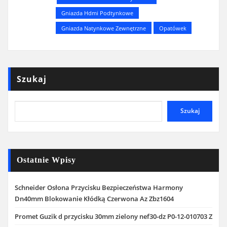
Gniazda Hdmi Podtynkowe
Gniazda Natynkowe Zewnętrzne
Opatówek
Szukaj
Szukaj
Ostatnie Wpisy
Schneider Osłona Przycisku Bezpieczeństwa Harmony
Dn40mm Blokowanie Kłódką Czerwona Az Zbz1604
Promet Guzik d przycisku 30mm zielony nef30-dz P0-12-010703 Z