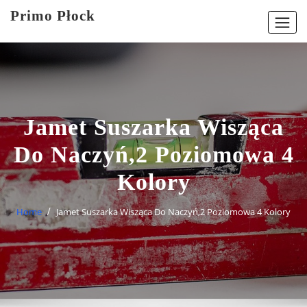
Skip
Primo Płock
to
content
Jamet Suszarka Wisząca
Do Naczyń,2 Poziomowa 4
Kolory
Home
Jamet Suszarka Wisząca Do Naczyń,2 Poziomowa 4 Kolory