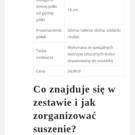
dolnej półki
16 cm
od górnej
półki
Przeznaczenie
Górna: talerze; dolna: szklanki
półek
i kubki
Wykonana ze specjalnych
Tacka
tworzyw sztucznych (kolor
ociekacza
dopasowany do suszarki)
Cena
54,99 zł
Co znajduje się w
zestawie i jak
zorganizować
suszenie?