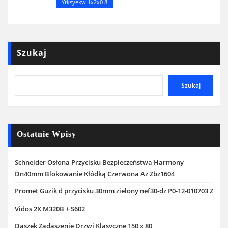
Ytksyekw 1x2x0 8
Szukaj
Szukaj
Ostatnie Wpisy
Schneider Osłona Przycisku Bezpieczeństwa Harmony
Dn40mm Blokowanie Kłódką Czerwona Az Zbz1604
Promet Guzik d przycisku 30mm zielony nef30-dz P0-12-010703 Z
Vidos 2X M320B + S602
Daszek Zadaszenie Drzwi Klasyczne 150 x 80