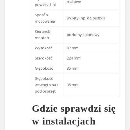
matowe
powierzchni
Sposób
wkręty (np. do puszki)
mocowania
Kierunek
poziomy i pionowy
montażu
Wysokość
87 mm
Szerokość
224 mm
Głębokość
35 mm
Głębokość
wewnętrzna /
35 mm
pod osprzęt
Gdzie sprawdzi się
w instalacjach