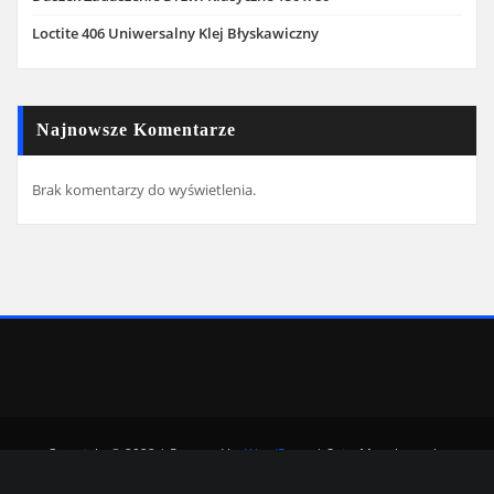
Loctite 406 Uniwersalny Klej Błyskawiczny
Najnowsze Komentarze
Brak komentarzy do wyświetlenia.
Copyright © 2022 | Powered by
WordPress
|
SpiceMag theme by
ThemeArile