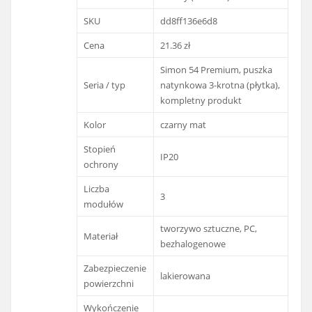
SKU
dd8ff136e6d8
Cena
21.36 zł
Simon 54 Premium, puszka
Seria / typ
natynkowa 3-krotna (płytka),
kompletny produkt
Kolor
czarny mat
Stopień
IP20
ochrony
Liczba
3
modułów
tworzywo sztuczne, PC,
Materiał
bezhalogenowe
Zabezpieczenie
lakierowana
powierzchni
Wykończenie