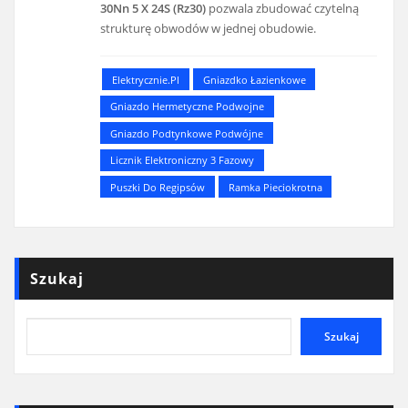
30Nn 5 X 24S (Rz30)
pozwala zbudować czytelną
strukturę obwodów w jednej obudowie.
Elektrycznie.pl
Gniazdko Łazienkowe
Gniazdo Hermetyczne Podwojne
Gniazdo Podtynkowe Podwójne
Licznik Elektroniczny 3 Fazowy
Puszki Do Regipsów
Ramka Pieciokrotna
Szukaj
Szukaj