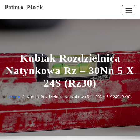
Skip
Primo Płock
to
content
Kubiak Rozdzielnica
Natynkowa Rz – 30Nn 5 X
24S (Rz30)
Home
Kubiak Rozdzielnica Natynkowa Rz – 30Nn 5 X 24S (Rz30)