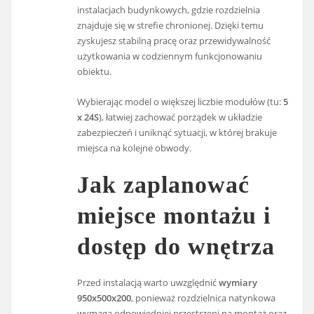
instalacjach budynkowych, gdzie rozdzielnia
znajduje się w strefie chronionej. Dzięki temu
zyskujesz stabilną pracę oraz przewidywalność
użytkowania w codziennym funkcjonowaniu
obiektu.
Wybierając model o większej liczbie modułów (tu:
5
x 24S
), łatwiej zachować porządek w układzie
zabezpieczeń i uniknąć sytuacji, w której brakuje
miejsca na kolejne obwody.
Jak zaplanować
miejsce montażu i
dostęp do wnętrza
Przed instalacją warto uwzględnić
wymiary
950x500x200
, ponieważ rozdzielnica natynkowa
wymaga odpowiedniej przestrzeni na montaż oraz