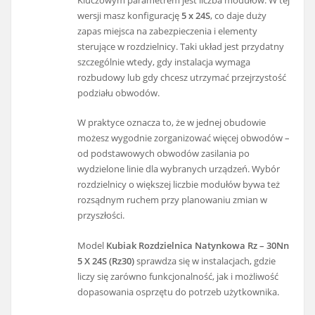
Kluczowym parametrem jest liczba modułów. W tej
wersji masz konfigurację
5 x 24S
, co daje duży
zapas miejsca na zabezpieczenia i elementy
sterujące w rozdzielnicy. Taki układ jest przydatny
szczególnie wtedy, gdy instalacja wymaga
rozbudowy lub gdy chcesz utrzymać przejrzystość
podziału obwodów.
W praktyce oznacza to, że w jednej obudowie
możesz wygodnie zorganizować więcej obwodów –
od podstawowych obwodów zasilania po
wydzielone linie dla wybranych urządzeń. Wybór
rozdzielnicy o większej liczbie modułów bywa też
rozsądnym ruchem przy planowaniu zmian w
przyszłości.
Model
Kubiak Rozdzielnica Natynkowa Rz – 30Nn
5 X 24S (Rz30)
sprawdza się w instalacjach, gdzie
liczy się zarówno funkcjonalność, jak i możliwość
dopasowania osprzętu do potrzeb użytkownika.