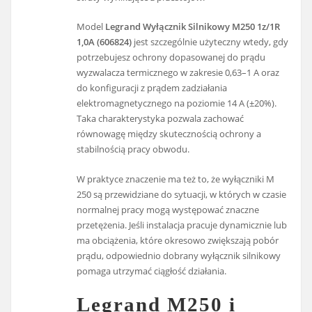
Model
Legrand Wyłącznik Silnikowy M250 1z/1R
1,0A (606824)
jest szczególnie użyteczny wtedy, gdy
potrzebujesz ochrony dopasowanej do prądu
wyzwalacza termicznego w zakresie 0,63–1 A oraz
do konfiguracji z prądem zadziałania
elektromagnetycznego na poziomie 14 A (±20%).
Taka charakterystyka pozwala zachować
równowagę między skutecznością ochrony a
stabilnością pracy obwodu.
W praktyce znaczenie ma też to, że wyłączniki M
250 są przewidziane do sytuacji, w których w czasie
normalnej pracy mogą występować znaczne
przetężenia. Jeśli instalacja pracuje dynamicznie lub
ma obciążenia, które okresowo zwiększają pobór
prądu, odpowiednio dobrany wyłącznik silnikowy
pomaga utrzymać ciągłość działania.
Legrand M250 i