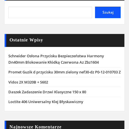
Szukaj
Ostatnie Wpisy
Schneider Osłona Przycisku Bezpieczeństwa Harmony
Dn40mm Blokowanie Kłódką Czerwona Az Zbz1604
Promet Guzik d przycisku 30mm zielony nef30-dz P0-12-010703 Z
Vidos 2X M320B + S602
Daszek Zadaszenie Drzwi Klasyczne 150 x 80
Loctite 406 Uniwersalny Klej Błyskawiczny
Najnowsze Komentarze