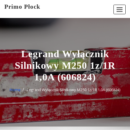
Skip
Primo Płock
to
content
Legrand Wyłącznik
Silnikowy M250 1z/1R
1,0A (606824)
Home
Legrand Wyłącznik Silnikowy M250 1z/1R 1,0A (606824)