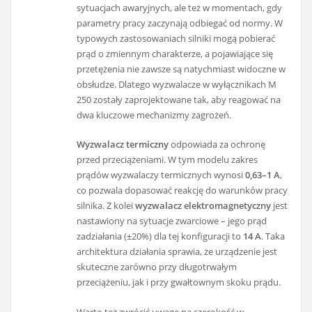
sytuacjach awaryjnych, ale też w momentach, gdy
parametry pracy zaczynają odbiegać od normy. W
typowych zastosowaniach silniki mogą pobierać
prąd o zmiennym charakterze, a pojawiające się
przetężenia nie zawsze są natychmiast widoczne w
obsłudze. Dlatego wyzwalacze w wyłącznikach M
250 zostały zaprojektowane tak, aby reagować na
dwa kluczowe mechanizmy zagrożeń.
Wyzwalacz termiczny
odpowiada za ochronę
przed przeciążeniami. W tym modelu zakres
prądów wyzwalaczy termicznych wynosi
0,63–1 A
,
co pozwala dopasować reakcję do warunków pracy
silnika. Z kolei
wyzwalacz elektromagnetyczny
jest
nastawiony na sytuacje zwarciowe – jego prąd
zadziałania (±20%) dla tej konfiguracji to
14 A
. Taka
architektura działania sprawia, że urządzenie jest
skuteczne zarówno przy długotrwałym
przeciążeniu, jak i przy gwałtownym skoku prądu.
Warto też zwrócić uwagę na szerokość w