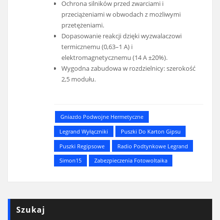
Ochrona silników przed zwarciami i
przeciążeniami w obwodach z możliwymi
przetężeniami.
Dopasowanie reakcji dzięki wyzwalaczowi
termicznemu (0,63–1 A) i
elektromagnetycznemu (14 A ±20%).
Wygodna zabudowa w rozdzielnicy: szerokość
2,5 modułu.
Gniazdo Podwojne Hermetyczne
Legrand Wyłączniki
Puszki Do Karton Gipsu
Puszki Regipsowe
Radio Podtynkowe Legrand
Simon15
Zabezpieczenia Fotowoltaika
Szukaj