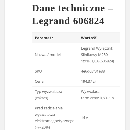
Dane techniczne –
Legrand 606824
Parametr
Wartość
Legrand Wyłącznik
Nazwa / model
Silnikowy M250
1z/1R 1,0A (606824)
SKU
4e6d03f31e88
Cena
194.37 zł
Typ wyzwalacza
Wyzwalacz
(zakres)
termiczny: 0,63–1 A
Prąd zadziałania
wyzwalacza
14 A
elektromagnetycznego
(+/- 20%)