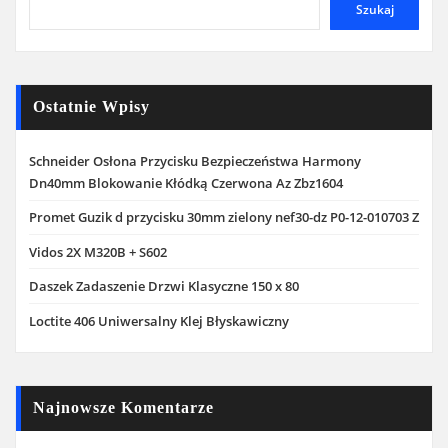
Szukaj
Ostatnie Wpisy
Schneider Osłona Przycisku Bezpieczeństwa Harmony
Dn40mm Blokowanie Kłódką Czerwona Az Zbz1604
Promet Guzik d przycisku 30mm zielony nef30-dz P0-12-010703 Z
Vidos 2X M320B + S602
Daszek Zadaszenie Drzwi Klasyczne 150 x 80
Loctite 406 Uniwersalny Klej Błyskawiczny
Najnowsze Komentarze