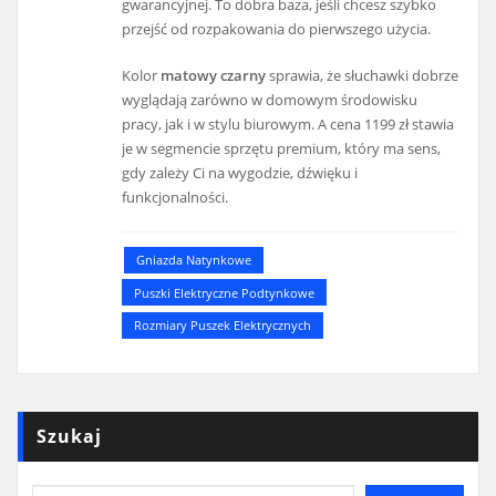
gwarancyjnej. To dobra baza, jeśli chcesz szybko
przejść od rozpakowania do pierwszego użycia.
Kolor
matowy czarny
sprawia, że słuchawki dobrze
wyglądają zarówno w domowym środowisku
pracy, jak i w stylu biurowym. A cena 1199 zł stawia
je w segmencie sprzętu premium, który ma sens,
gdy zależy Ci na wygodzie, dźwięku i
funkcjonalności.
Gniazda Natynkowe
Puszki Elektryczne Podtynkowe
Rozmiary Puszek Elektrycznych
Szukaj