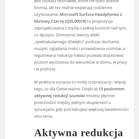
Jeśli szukasz słuchawek, które nie tylko dobrze
brzmią, ale też realnie wspierają codzienne
użytkowanie,
Microsoft Surface Headphones 2
Matowy Czarny (QXL00018)
to propozycja
zaprojektowana z myślą o pełnej kontroli nad tym,
co słyszysz. Omnisonic tworzy efekt
„spektakularnego dźwięku” podczas słuchania
muzyki, oglądania treści i prowadzenia rozmów, a
regulowana redukcja hałasu pozwala dopasować
poziom wyciszenia do warunków w domu, w pracy
i w podróży.
W praktyce oznacza to mniej rozpraszaczy i więcej
tego, co dla Ciebie ważne. Dzięki aż
13 poziomom
aktywnej redukcji szumów
możesz płynnie
przechodzić między pełnym skupieniem a
sytuacjami, gdy potrzebujesz większej świadomości
otoczenia.
Aktywna redukcja