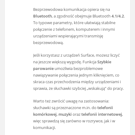
Bezprzewodowa komunikacja opiera się na
Bluetooth
, a zgodność obejmuje Bluetooth
4.1/4.2
.
To typowe parametry, które ułatwiają stabilne
połączenie z telefonem, komputerem i innymi
urządzeniami wspierającymi transmisję
bezprzewodową.
Jeśli korzystasz z urządzeń Surface, możesz liczyć
na jeszcze większą wygodę. Funkcja
Szybkie
parowanie
umożliwia bezproblemowe
nawiązywanie połączenia jednym kliknięciem, co
skraca czas przechodzenia między urządzeniami i
sprawia, że słuchawki szybciej „wskakują” do pracy.
Warto też zwrócić uwagę na zastosowania:
słuchawki są przeznaczone m.in. do
telefonii
komórkowej
,
muzyki
oraz
telefonii internetowej
,
więc sprawdzą się zarówno w rozrywce, jak i w
komunikacji.