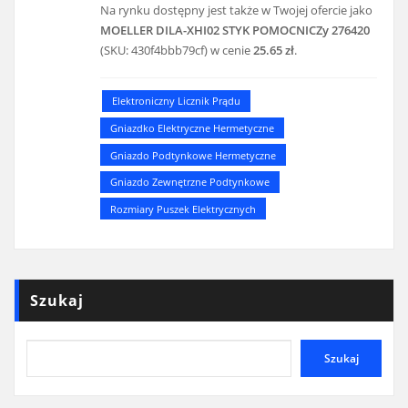
Na rynku dostępny jest także w Twojej ofercie jako
MOELLER DILA-XHI02 STYK POMOCNICZy 276420
(SKU: 430f4bbb79cf) w cenie
25.65 zł
.
Elektroniczny Licznik Prądu
Gniazdko Elektryczne Hermetyczne
Gniazdo Podtynkowe Hermetyczne
Gniazdo Zewnętrzne Podtynkowe
Rozmiary Puszek Elektrycznych
Szukaj
Szukaj