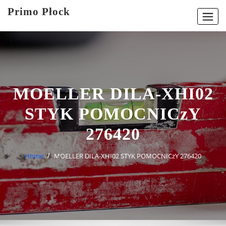
Skip
Primo Płock
to
content
MOELLER DILA-XHI02
STYK POMOCNICzY
276420
Home
MOELLER DILA-XHI02 STYK POMOCNICzY 276420