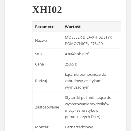
XHI02
Parametr
Wartość
MOELLER DILA-XHI02 STYK
Nazwa
POMOCNICZy 276420
SKU
430f4bbb79cf
Cena
25.65 zł
Łączniki pomocnicze do
Rodzaj
zabudowy ze stykami
wymuszonymi
Styczniki pośredniczące do
wysterowania styczników
Zastosowanie
mocy (seria styków
pomocniczych DILA)
Montaż
Beznarzędziowy