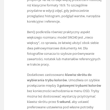
niż klasyczne formaty 16:9. To szczególnie
przydatne w edycji zdjęć, gdy jednocześnie
przeglądasz histogram, podgląd warstw, narzędzia
korekcyjne i referencje.
BenQ podkreśla również praktyczny aspekt
większego rozmiaru: model SW240 jest „nieco
większy”, co sprawia, że łatwiej ułożyć obok siebie
dwa pełnowymiarowe dokumenty A4. Dla
fotografów oznacza to szybsze porównywanie
zawartości, notatek lub materiałów referencyjnych
w trakcie pracy.
Dodatkowo zastosowano
klawisz skrótu do
wybierania trybu kolorów
. Umożliwia on szybkie
przełączanie między
3 gotowymi trybami kolorów
bez konieczności wchodzenia w menu OSD. Tryby
można też dostosować: wystarczy przytrzymać
klawisz skrótu przez
5 sekund
, aby ustawić
preferowane ustawienia pod własne potrzeby