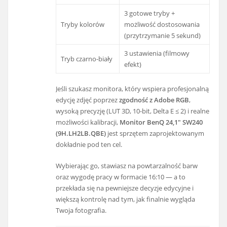
3 gotowe tryby +
Tryby kolorów
możliwość dostosowania
(przytrzymanie 5 sekund)
3 ustawienia (filmowy
Tryb czarno-biały
efekt)
Jeśli szukasz monitora, który wspiera profesjonalną
edycję zdjęć poprzez
zgodność z Adobe RGB
,
wysoką precyzję (LUT 3D, 10-bit, Delta E ≤ 2) i realne
możliwości kalibracji,
Monitor BenQ 24,1" SW240
(9H.LH2LB.QBE)
jest sprzętem zaprojektowanym
dokładnie pod ten cel.
Wybierając go, stawiasz na powtarzalność barw
oraz wygodę pracy w formacie 16:10 — a to
przekłada się na pewniejsze decyzje edycyjne i
większą kontrolę nad tym, jak finalnie wygląda
Twoja fotografia.