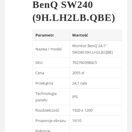
BenQ SW240
(9H.LH2LB.QBE)
Parametr
Wartość
Monitor BenQ 24,1"
Nazwa / model
SW240 (9H.LH2LB.QBE)
SKU
762760398dc5
Cena
2055 zł
Przekątna
24,1 cala
Technologia
IPS
panelu
Rozdzielczość
1920 x 1200
Proporcje obrazu
16:10
Pokrycie