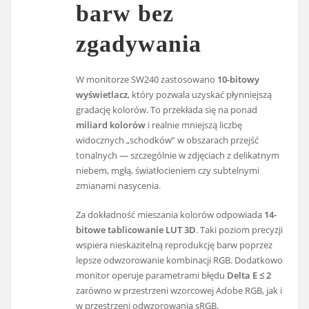
barw bez
zgadywania
W monitorze SW240 zastosowano
10-bitowy
wyświetlacz
, który pozwala uzyskać płynniejszą
gradację kolorów. To przekłada się na ponad
miliard kolorów
i realnie mniejszą liczbę
widocznych „schodków” w obszarach przejść
tonalnych — szczególnie w zdjęciach z delikatnym
niebem, mgłą, światłocieniem czy subtelnymi
zmianami nasycenia.
Za dokładność mieszania kolorów odpowiada
14-
bitowe tablicowanie LUT 3D
. Taki poziom precyzji
wspiera nieskazitelną reprodukcję barw poprzez
lepsze odwzorowanie kombinacji RGB. Dodatkowo
monitor operuje parametrami błędu
Delta E ≤ 2
zarówno w przestrzeni wzorcowej Adobe RGB, jak i
w przestrzeni odwzorowania sRGB.