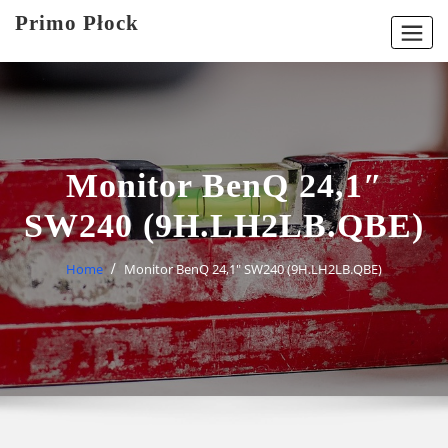
Skip
Primo Płock
to
content
Monitor BenQ 24,1″
SW240 (9H.LH2LB.QBE)
Home
Monitor BenQ 24,1″ SW240 (9H.LH2LB.QBE)