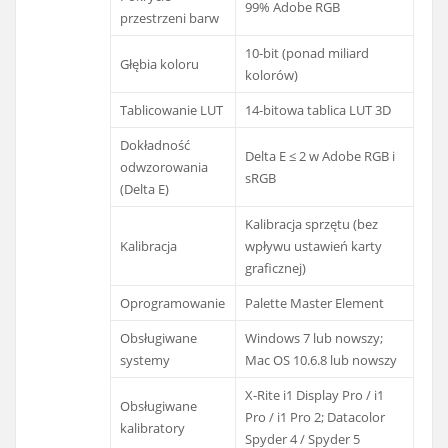
99% Adobe RGB
przestrzeni barw
10-bit (ponad miliard
Głębia koloru
kolorów)
Tablicowanie LUT
14-bitowa tablica LUT 3D
Dokładność
Delta E ≤ 2 w Adobe RGB i
odwzorowania
sRGB
(Delta E)
Kalibracja sprzętu (bez
Kalibracja
wpływu ustawień karty
graficznej)
Oprogramowanie
Palette Master Element
Obsługiwane
Windows 7 lub nowszy;
systemy
Mac OS 10.6.8 lub nowszy
X-Rite i1 Display Pro / i1
Obsługiwane
Pro / i1 Pro 2; Datacolor
kalibratory
Spyder 4 / Spyder 5