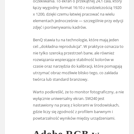
oczekiwania. To ekran o przekątnej 24,1 cala, który
łączy wygodny format 16:10 z rozdzielczością 1920
x 1200, dzięki czemu łatwiej pracować na wielu
elementach jednocześnie — szczególnie przy edycji
zdjęć i porównywaniu kadrów.
BenQ stawia tu na technologie, które mają jeden
cel: „dokładna reprodukcja”. W praktyce oznacza to
nie tylko szeroką przestrzeń barw, ale również
rozwiązania wspierające stabilność kolorów w
czasie oraz narzędzia do kalibracji, które pomagają
utrzymać obraz możliwie blisko tego, co zakłada
twórca lub standard branżowy.
Warto podkreślić, że to monitor fotograficzny, a nie
wyłącznie uniwersalny ekran. SW240 jest
nastawiony na pracę z kolorami w środowiskach,
gdzie liczy się zgodność z profilem barwnym i
powtarzalność wyników między urządzeniami.