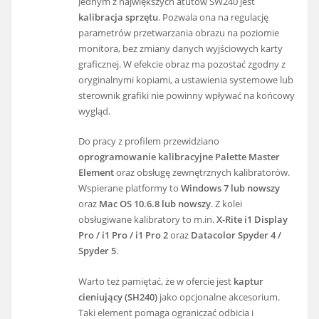
Jednym z największych atutów SW240 jest
kalibracja sprzętu
. Pozwala ona na regulację
parametrów przetwarzania obrazu na poziomie
monitora, bez zmiany danych wyjściowych karty
graficznej. W efekcie obraz ma pozostać zgodny z
oryginalnymi kopiami, a ustawienia systemowe lub
sterownik grafiki nie powinny wpływać na końcowy
wygląd.
Do pracy z profilem przewidziano
oprogramowanie kalibracyjne Palette Master
Element
oraz obsługę zewnętrznych kalibratorów.
Wspierane platformy to
Windows 7 lub nowszy
oraz
Mac OS 10.6.8 lub nowszy
. Z kolei
obsługiwane kalibratory to m.in.
X-Rite i1 Display
Pro / i1 Pro / i1 Pro 2
oraz
Datacolor Spyder 4 /
Spyder 5
.
Warto też pamiętać, że w ofercie jest
kaptur
cieniujący (SH240)
jako opcjonalne akcesorium.
Taki element pomaga ograniczać odbicia i