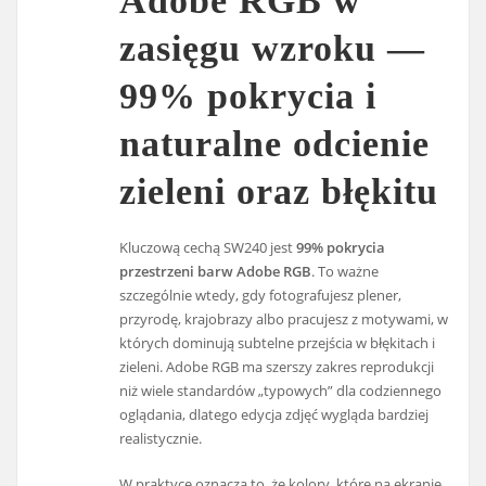
Adobe RGB w
zasięgu wzroku —
99% pokrycia i
naturalne odcienie
zieleni oraz błękitu
Kluczową cechą SW240 jest
99% pokrycia
przestrzeni barw Adobe RGB
. To ważne
szczególnie wtedy, gdy fotografujesz plener,
przyrodę, krajobrazy albo pracujesz z motywami, w
których dominują subtelne przejścia w błękitach i
zieleni. Adobe RGB ma szerszy zakres reprodukcji
niż wiele standardów „typowych” dla codziennego
oglądania, dlatego edycja zdjęć wygląda bardziej
realistycznie.
W praktyce oznacza to, że kolory, które na ekranie