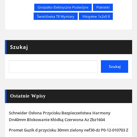
Gniazdko Elektryczne Podwójne
Plakietki
Świetlówka T8 Wymiary
Ytksyekw 1x2x0 8
Szukaj
Szukaj
Ostatnie Wpisy
Schneider Osłona Przycisku Bezpieczeństwa Harmony
Dn40mm Blokowanie Kłódką Czerwona Az Zbz1604
Promet Guzik d przycisku 30mm zielony nef30-dz P0-12-010703 Z