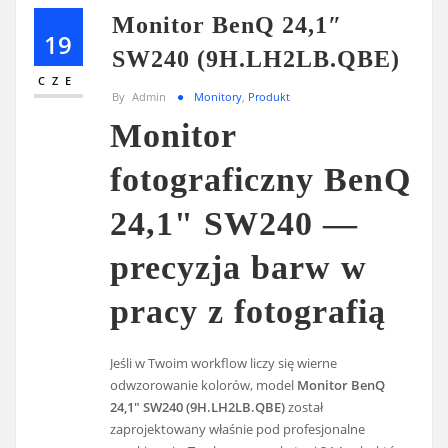
Monitor BenQ 24,1″
19
SW240 (9H.LH2LB.QBE)
CZE
By
Admin
Monitory
,
Produkt
Monitor
fotograficzny BenQ
24,1" SW240 —
precyzja barw w
pracy z fotografią
Jeśli w Twoim workflow liczy się wierne
odwzorowanie kolorów, model
Monitor BenQ
24,1" SW240 (9H.LH2LB.QBE)
został
zaprojektowany właśnie pod profesjonalne