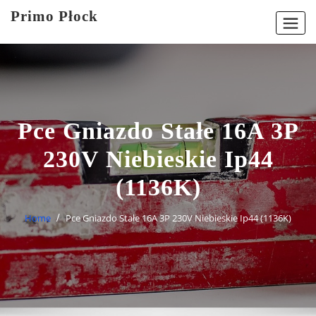
Skip
Primo Płock
to
content
Pce Gniazdo Stałe 16A 3P
230V Niebieskie Ip44
(1136K)
Home
Pce Gniazdo Stałe 16A 3P 230V Niebieskie Ip44 (1136K)