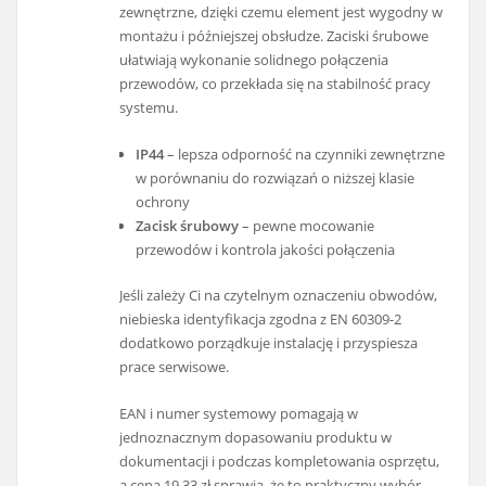
zewnętrzne, dzięki czemu element jest wygodny w
montażu i późniejszej obsłudze. Zaciski śrubowe
ułatwiają wykonanie solidnego połączenia
przewodów, co przekłada się na stabilność pracy
systemu.
IP44
– lepsza odporność na czynniki zewnętrzne
w porównaniu do rozwiązań o niższej klasie
ochrony
Zacisk śrubowy
– pewne mocowanie
przewodów i kontrola jakości połączenia
Jeśli zależy Ci na czytelnym oznaczeniu obwodów,
niebieska identyfikacja zgodna z EN 60309-2
dodatkowo porządkuje instalację i przyspiesza
prace serwisowe.
EAN i numer systemowy pomagają w
jednoznacznym dopasowaniu produktu w
dokumentacji i podczas kompletowania osprzętu,
a cena 19.33 zł sprawia, że to praktyczny wybór