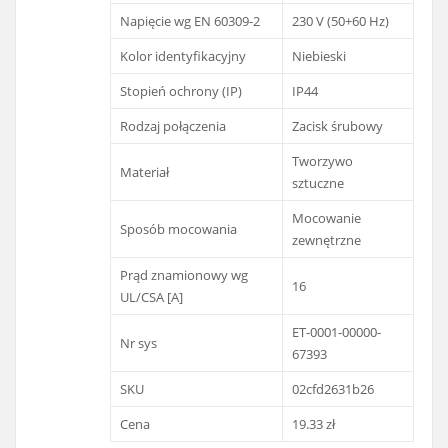
Napięcie wg EN 60309-2
230 V (50+60 Hz)
Kolor identyfikacyjny
Niebieski
Stopień ochrony (IP)
IP44
Rodzaj połączenia
Zacisk śrubowy
Tworzywo
Materiał
sztuczne
Mocowanie
Sposób mocowania
zewnętrzne
Prąd znamionowy wg
16
UL/CSA [A]
ET-0001-00000-
Nr sys
67393
SKU
02cfd2631b26
Cena
19.33 zł