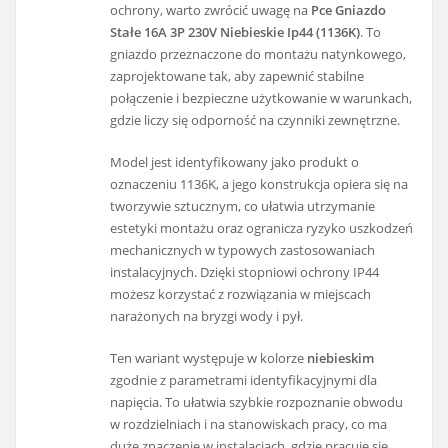
ochrony, warto zwrócić uwagę na
Pce Gniazdo
Stałe 16A 3P 230V Niebieskie Ip44 (1136K)
. To
gniazdo przeznaczone do montażu natynkowego,
zaprojektowane tak, aby zapewnić stabilne
połączenie i bezpieczne użytkowanie w warunkach,
gdzie liczy się odporność na czynniki zewnętrzne.
Model jest identyfikowany jako produkt o
oznaczeniu 1136K, a jego konstrukcja opiera się na
tworzywie sztucznym, co ułatwia utrzymanie
estetyki montażu oraz ogranicza ryzyko uszkodzeń
mechanicznych w typowych zastosowaniach
instalacyjnych. Dzięki stopniowi ochrony IP44
możesz korzystać z rozwiązania w miejscach
narażonych na bryzgi wody i pył.
Ten wariant występuje w kolorze
niebieskim
zgodnie z parametrami identyfikacyjnymi dla
napięcia. To ułatwia szybkie rozpoznanie obwodu
w rozdzielniach i na stanowiskach pracy, co ma
duże znaczenie w instalacjach, gdzie pracuje się