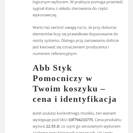
logicznym wyborem. W praktyce pomaga przenieść
sygnał stanu z układu sterowania do części
wykonawczej.
Warto też zwrócić uwagę na to, że przy doborze
elementów liczy się prawidłowe dopasowanie do
reszty systemu. Dlatego przy zamawianiu dobrze
jest kierować się oznaczeniem producenta i
numerem referencyjnym.
Abb Styk
Pomocniczy w
Twoim koszyku –
cena i identyfikacja
Jeżeli szukasz konkretnego modelu, ten wariant
występuje pod SKU:
03f794233775
. Cena produktu
wynosi
22.55 zł
, co czyni go sensownym wyborem
zarówno przy bieżących naprawach, jak i przy