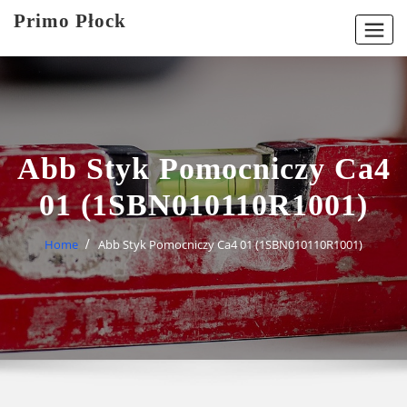
Skip
Primo Płock
to
content
Abb Styk Pomocniczy Ca4
01 (1SBN010110R1001)
Home
Abb Styk Pomocniczy Ca4 01 (1SBN010110R1001)