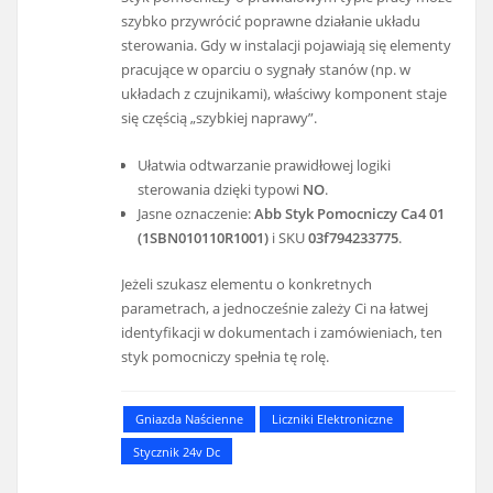
szybko przywrócić poprawne działanie układu
sterowania. Gdy w instalacji pojawiają się elementy
pracujące w oparciu o sygnały stanów (np. w
układach z czujnikami), właściwy komponent staje
się częścią „szybkiej naprawy”.
Ułatwia odtwarzanie prawidłowej logiki
sterowania dzięki typowi
NO
.
Jasne oznaczenie:
Abb Styk Pomocniczy Ca4 01
(1SBN010110R1001)
i SKU
03f794233775
.
Jeżeli szukasz elementu o konkretnych
parametrach, a jednocześnie zależy Ci na łatwej
identyfikacji w dokumentach i zamówieniach, ten
styk pomocniczy spełnia tę rolę.
Gniazda Naścienne
Liczniki Elektroniczne
Stycznik 24v Dc