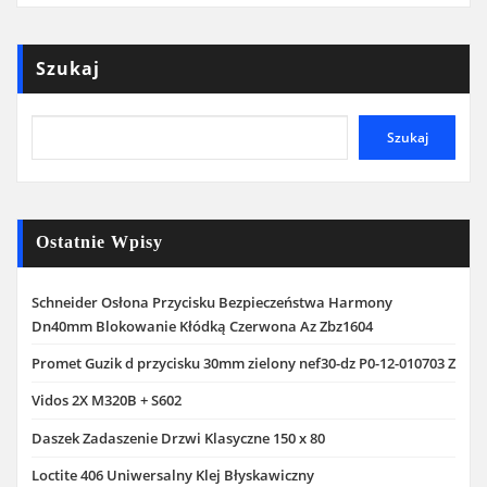
Szukaj
Szukaj
Ostatnie Wpisy
Schneider Osłona Przycisku Bezpieczeństwa Harmony
Dn40mm Blokowanie Kłódką Czerwona Az Zbz1604
Promet Guzik d przycisku 30mm zielony nef30-dz P0-12-010703 Z
Vidos 2X M320B + S602
Daszek Zadaszenie Drzwi Klasyczne 150 x 80
Loctite 406 Uniwersalny Klej Błyskawiczny