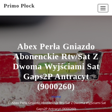
Skip
Primo Płock
to
content
Abex Perła Gniazdo
Abonenckie Rtv/Sat Z
Dwoma Wyjściami Sat
Gaps2P Antracyt
(9000260)
Home
Abex Perła Gniazdo Abonenckie Rtv/Sat Z Dwoma Wyjściami Sat
Gaps2P Antracyt (9000260)