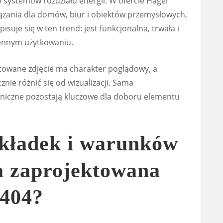
systemów rozdziału energii. W ofercie Hager
ązania dla domów, biur i obiektów przemysłowych,
suje się w ten trend: jest funkcjonalna, trwała i
iennym użytkowaniu.
towane zdjęcie ma charakter poglądowy, a
nie różnić się od wizualizacji. Sama
hniczne pozostają kluczowe dla doboru elementu
wkładek i warunków
a zaprojektowana
404?