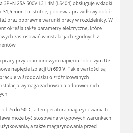
 3P+N 25A 500V L31 4M (LS404) obsługuje wkładki
 x 31,5 mm
. To istotne, ponieważ prawidłowy dobór
ż oraz poprawne warunki pracy w rozdzielnicy. W
t określa także parametry elektryczne, które
owych zastosowań w instalacjach zgodnych z
mentów.
do pracy przy znamionowym napięciu roboczym
Ue
we napięcie izolacji
Ui 690 V
. Takie wartości są
 pracuje w środowisku o zróżnicowanych
 instalacja wymaga zachowania odpowiednich
ych.
i od
-5 do 50°C
, a temperatura magazynowania to
dstawa może być stosowana w typowych warunkach
 użytkowania, a także magazynowania przed