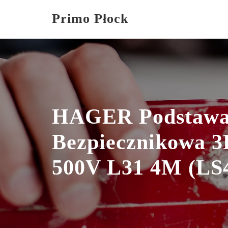
Skip
Primo Płock
to
content
HAGER Podstaw
Bezpiecznikowa 
500V L31 4M (LS