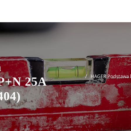
a
HAGER Podstawa b
3P+N 25A
404)