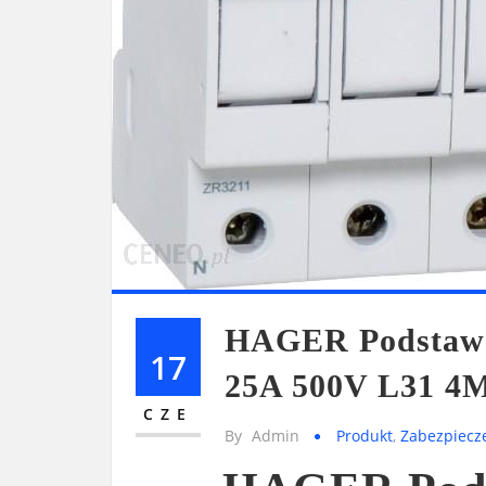
HAGER Podstawa
17
25A 500V L31 4M
CZE
By
Admin
Produkt
,
Zabezpiecz