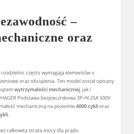
iezawodność –
echaniczne oraz
a rozdzielnic często wymagają elementów o
czeniowe oraz obciążenia. Ten model został opisany
 kątem
wytrzymałości mechanicznej
, jak i
a HAGER Podstawa bezpiecznikowa 3P+N 25A 500V
ymałość mechaniczną na poziomie
4000 cykli
oraz
ykli
.
eż całkowita strata mocy dla prądu