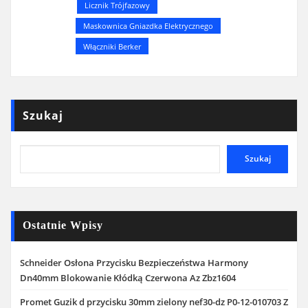
Licznik Trójfazowy
Maskownica Gniazdka Elektrycznego
Włączniki Berker
Szukaj
Szukaj
Ostatnie Wpisy
Schneider Osłona Przycisku Bezpieczeństwa Harmony
Dn40mm Blokowanie Kłódką Czerwona Az Zbz1604
Promet Guzik d przycisku 30mm zielony nef30-dz P0-12-010703 Z