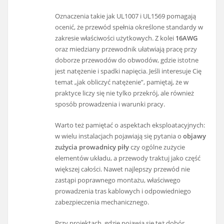
Oznaczenia takie jak UL1007 i UL1569 pomagają
ocenić, że przewód spełnia określone standardy w
zakresie właściwości użytkowych. Z kolei
16AWG
oraz miedziany przewodnik ułatwiają pracę przy
doborze przewodów do obwodów, gdzie istotne
jest natężenie i spadki napięcia. Jeśli interesuje Cię
temat „jak obliczyć natężenie”, pamiętaj, że w
praktyce liczy się nie tylko przekrój, ale również
sposób prowadzenia i warunki pracy.
Warto też pamiętać o aspektach eksploatacyjnych:
w wielu instalacjach pojawiają się pytania o
objawy
zużycia prowadnicy piły
czy ogólne zużycie
elementów układu, a przewody traktuj jako część
większej całości. Nawet najlepszy przewód nie
zastąpi poprawnego montażu, właściwego
prowadzenia tras kablowych i odpowiedniego
zabezpieczenia mechanicznego.
Przy projektach, gdzie pojawia się też dobór