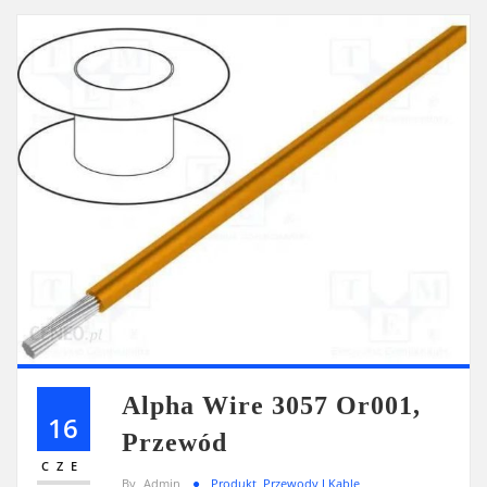
Alpha Wire 3057 Or001,
16
Przewód
CZE
By
Admin
Produkt
,
Przewody I Kable