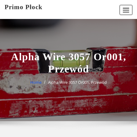
Skip
Primo Płock
to
content
Alpha Wire 3057 Or001,
Przewód
Home
Alpha Wire 3057 Or001, Przewód