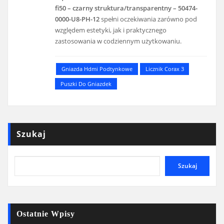
fi50 – czarny struktura/transparentny – 50474-
0000-U8-PH-12
spełni oczekiwania zarówno pod
względem estetyki, jak i praktycznego
zastosowania w codziennym użytkowaniu.
Gniazda Hdmi Podtynkowe
Licznik Corax 3
Puszki Do Gniazdek
Szukaj
Szukaj
Ostatnie Wpisy