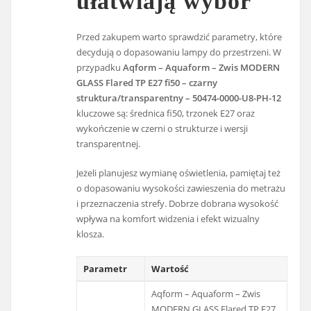
ułatwiają wybór
Przed zakupem warto sprawdzić parametry, które
decydują o dopasowaniu lampy do przestrzeni. W
przypadku
Aqform – Aquaform – Zwis MODERN
GLASS Flared TP E27 fi50 – czarny
struktura/transparentny – 50474-0000-U8-PH-12
kluczowe są: średnica fi50, trzonek E27 oraz
wykończenie w czerni o strukturze i wersji
transparentnej.
Jeżeli planujesz wymianę oświetlenia, pamiętaj też
o dopasowaniu wysokości zawieszenia do metrażu
i przeznaczenia strefy. Dobrze dobrana wysokość
wpływa na komfort widzenia i efekt wizualny
klosza.
Parametr
Wartość
Aqform – Aquaform – Zwis
MODERN GLASS Flared TP E27