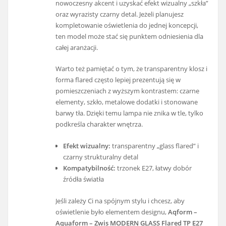
nowoczesny akcent i uzyskać efekt wizualny „szkła”
oraz wyrazisty czarny detal. Jeżeli planujesz
kompletowanie oświetlenia do jednej koncepcji,
ten model może stać się punktem odniesienia dla
całej aranżacji.
Warto też pamiętać o tym, że transparentny klosz i
forma flared często lepiej prezentują się w
pomieszczeniach z wyższym kontrastem: czarne
elementy, szkło, metalowe dodatki i stonowane
barwy tła. Dzięki temu lampa nie znika w tle, tylko
podkreśla charakter wnętrza.
Efekt wizualny:
transparentny „glass flared” i
czarny strukturalny detal
Kompatybilność:
trzonek E27, łatwy dobór
źródła światła
Jeśli zależy Ci na spójnym stylu i chcesz, aby
oświetlenie było elementem designu,
Aqform –
Aquaform – Zwis MODERN GLASS Flared TP E27