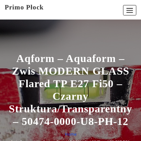
Skip
Primo Płock
to
content
Aqform – Aquaform –
Zwis MODERN GLASS
Flared TP E27 Fi50 –
Czarny
Struktura/transparentny
– 50474-0000-U8-PH-12
Home