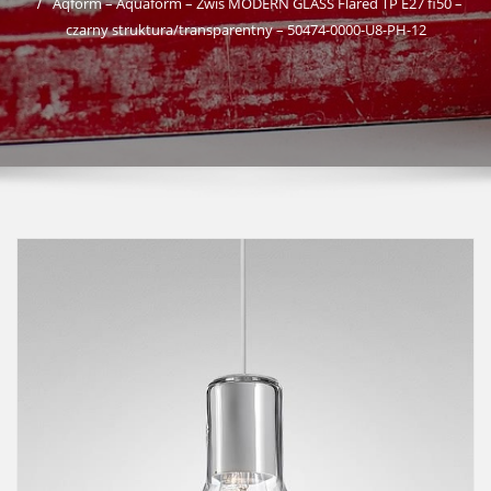
Aqform – Aquaform – Zwis MODERN GLASS Flared TP E27 fi50 –
czarny struktura/transparentny – 50474-0000-U8-PH-12