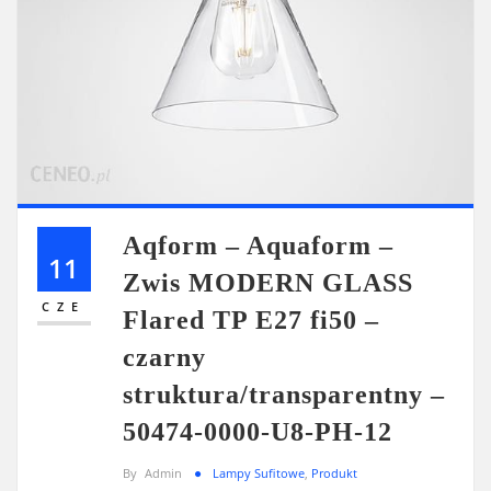
Aqform – Aquaform –
11
Zwis MODERN GLASS
CZE
Flared TP E27 fi50 –
czarny
struktura/transparentny –
50474-0000-U8-PH-12
By
Admin
Lampy Sufitowe
,
Produkt