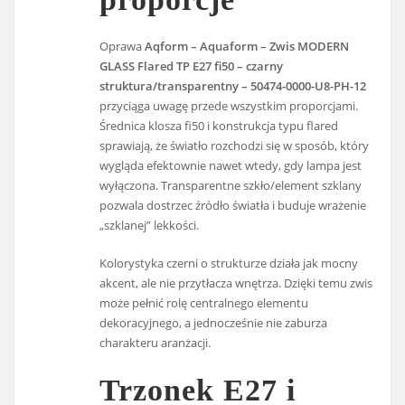
Oprawa
Aqform – Aquaform – Zwis MODERN
GLASS Flared TP E27 fi50 – czarny
struktura/transparentny – 50474-0000-U8-PH-12
przyciąga uwagę przede wszystkim proporcjami.
Średnica klosza fi50 i konstrukcja typu flared
sprawiają, że światło rozchodzi się w sposób, który
wygląda efektownie nawet wtedy, gdy lampa jest
wyłączona. Transparentne szkło/element szklany
pozwala dostrzec źródło światła i buduje wrażenie
„szklanej” lekkości.
Kolorystyka czerni o strukturze działa jak mocny
akcent, ale nie przytłacza wnętrza. Dzięki temu zwis
może pełnić rolę centralnego elementu
dekoracyjnego, a jednocześnie nie zaburza
charakteru aranżacji.
Trzonek E27 i