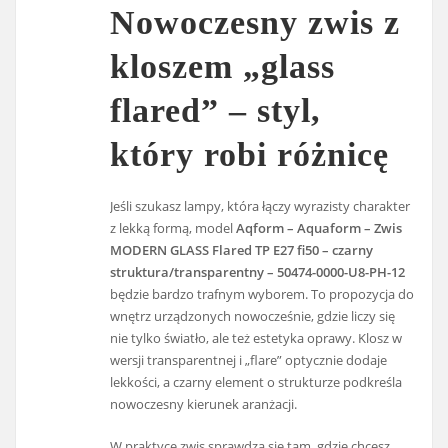
Nowoczesny zwis z
kloszem „glass
flared” – styl,
który robi różnicę
Jeśli szukasz lampy, która łączy wyrazisty charakter
z lekką formą, model
Aqform – Aquaform – Zwis
MODERN GLASS Flared TP E27 fi50 – czarny
struktura/transparentny – 50474-0000-U8-PH-12
będzie bardzo trafnym wyborem. To propozycja do
wnętrz urządzonych nowocześnie, gdzie liczy się
nie tylko światło, ale też estetyka oprawy. Klosz w
wersji transparentnej i „flare” optycznie dodaje
lekkości, a czarny element o strukturze podkreśla
nowoczesny kierunek aranżacji.
W praktyce zwis sprawdza się tam, gdzie chcesz