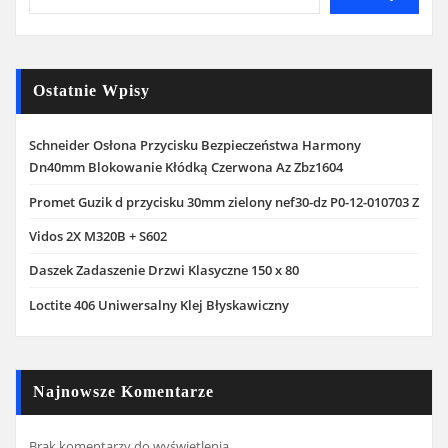
Ostatnie Wpisy
Schneider Osłona Przycisku Bezpieczeństwa Harmony
Dn40mm Blokowanie Kłódką Czerwona Az Zbz1604
Promet Guzik d przycisku 30mm zielony nef30-dz P0-12-010703 Z
Vidos 2X M320B + S602
Daszek Zadaszenie Drzwi Klasyczne 150 x 80
Loctite 406 Uniwersalny Klej Błyskawiczny
Najnowsze Komentarze
Brak komentarzy do wyświetlenia.