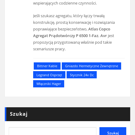
wspierających codzienne czynności.
Jeśli szukasz agregatu, który łączy trwałą
konstrukcję, prostą konserwację i rozwiązania
poprawiające bezpieczeństwo,
Atlas Copco
Agregat Prądotwórczy P 6500 1-Faz. Avr
jest
propozycją przygotowaną właśnie pod takie
scenariusze pracy.
Bittner Kable
Gniazdo Hermetyczne Zewnętrzne
Legrand Osprzęt
Stycznik 24v Dc
Włączniki Hager
Szukaj
Szukaj