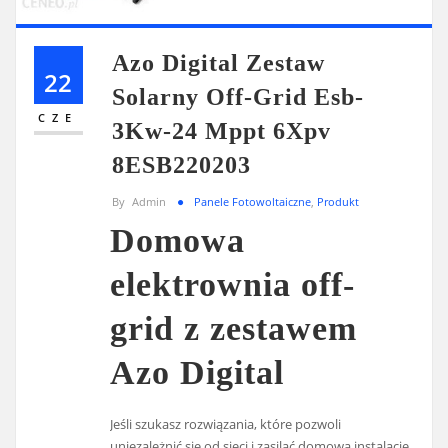
Azo Digital Zestaw
22
Solarny Off-Grid Esb-
CZE
3Kw-24 Mppt 6Xpv
8ESB220203
By
Admin
Panele Fotowoltaiczne
,
Produkt
Domowa
elektrownia off-
grid z zestawem
Azo Digital
Jeśli szukasz rozwiązania, które pozwoli
uniezależnić się od sieci i zasilać domową instalację