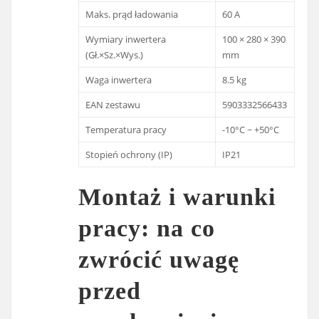
Maks. prąd ładowania
60 A
Wymiary inwertera
100 × 280 × 390
(Gł.×Sz.×Wys.)
mm
Waga inwertera
8.5 kg
EAN zestawu
5903332566433
Temperatura pracy
-10°C ~ +50°C
Stopień ochrony (IP)
IP21
Montaż i warunki
pracy: na co
zwrócić uwagę
przed