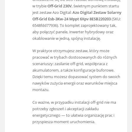
w trybie
Off-Grid 230V
, świetnym punktem startu
jest zestaw Azo Digital:
Azo Digital Zestaw Solarny
Off-Grid Esb-3Kw-24 Mppt 6Xpv 8ESB220203
(SKU:
6548fdd77936). To komplet zaprojektowany tak,
aby połączyć panele, inwerter hybrydowy oraz
okablowanie w jedną, spójną instalację.
W praktyce otrzymujesz zestaw, który może
pracować w trybach dostosowanych do różnych
scenariuszy: zasilanie off-grid, współpraca z
akumulatorem, a także konfiguracje buforowe.
Dzięki temu możesz dopasować system do swoich
nawyków zużycia energii oraz warunków miejsca
montażu.
Co ważne, w przypadku instalacji off-grid nie ma
potrzeby zgłoszeń i akceptacji zakładu
energetycznego — to ułatwia organizację prac i
przyspiesza moment uruchomienia.