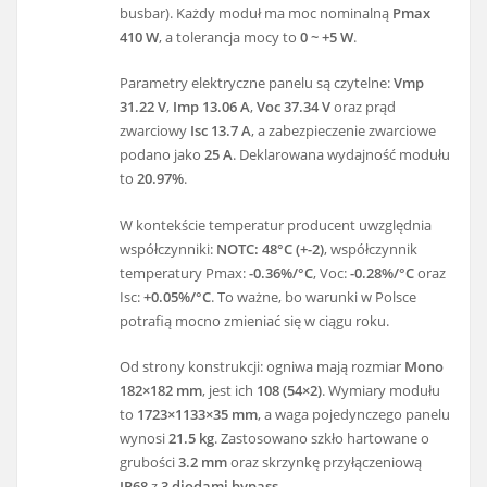
busbar). Każdy moduł ma moc nominalną
Pmax
410 W
, a tolerancja mocy to
0 ~ +5 W
.
Parametry elektryczne panelu są czytelne:
Vmp
31.22 V
,
Imp 13.06 A
,
Voc 37.34 V
oraz prąd
zwarciowy
Isc 13.7 A
, a zabezpieczenie zwarciowe
podano jako
25 A
. Deklarowana wydajność modułu
to
20.97%
.
W kontekście temperatur producent uwzględnia
współczynniki:
NOTC: 48°C (+-2)
, współczynnik
temperatury Pmax:
-0.36%/°C
, Voc:
-0.28%/°C
oraz
Isc:
+0.05%/°C
. To ważne, bo warunki w Polsce
potrafią mocno zmieniać się w ciągu roku.
Od strony konstrukcji: ogniwa mają rozmiar
Mono
182×182 mm
, jest ich
108 (54×2)
. Wymiary modułu
to
1723×1133×35 mm
, a waga pojedynczego panelu
wynosi
21.5 kg
. Zastosowano szkło hartowane o
grubości
3.2 mm
oraz skrzynkę przyłączeniową
IP68
z
3 diodami bypass
.