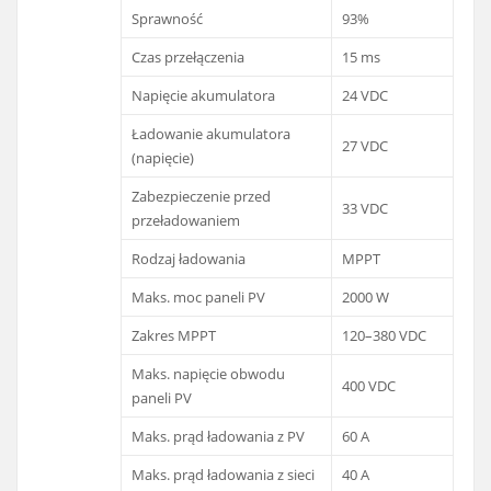
Sprawność
93%
Czas przełączenia
15 ms
Napięcie akumulatora
24 VDC
Ładowanie akumulatora
27 VDC
(napięcie)
Zabezpieczenie przed
33 VDC
przeładowaniem
Rodzaj ładowania
MPPT
Maks. moc paneli PV
2000 W
Zakres MPPT
120–380 VDC
Maks. napięcie obwodu
400 VDC
paneli PV
Maks. prąd ładowania z PV
60 A
Maks. prąd ładowania z sieci
40 A