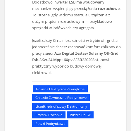
Dodatkowo inwerter ESB ma wbudowany
mechanizm wspierający
przeciążenia rozruchowe
.
To istotne, gdy w domu startują urządzenia z
dużym prądem rozruchowym — przykładowo
sprężarki w lodówkach czy agregaty.
Jeżeli zależy Ci na niezależności w trybie off-grid, a
jednocześnie chcesz zachować komfort zbliżony do
pracy z sieci,
Azo Digital Zestaw Solarny Off-Grid
Esb-3Kw-24 Mppt 6Xpv 8ESB220203
stanowi
praktyczny wybór do budowy domowej
elektrowni.
Gniazda Elektryczne Zewnętrzne
Gniazdo Zewnętrzne Podtynkowe
Licznik Jednofazowy Elektroniczny
Przycisk Dzwonka
Puszka Do Gk
Puszki Podtynkowe