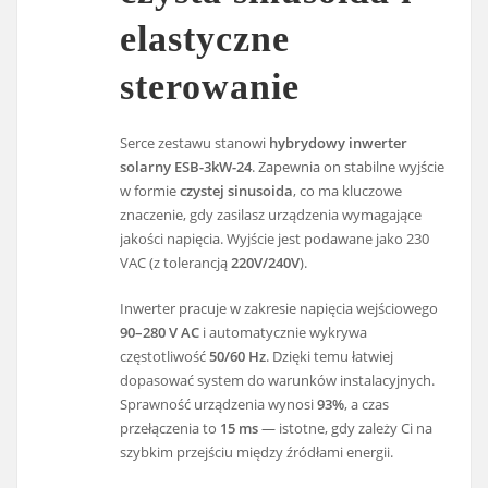
elastyczne
sterowanie
Serce zestawu stanowi
hybrydowy inwerter
solarny ESB-3kW-24
. Zapewnia on stabilne wyjście
w formie
czystej sinusoida
, co ma kluczowe
znaczenie, gdy zasilasz urządzenia wymagające
jakości napięcia. Wyjście jest podawane jako 230
VAC (z tolerancją
220V/240V
).
Inwerter pracuje w zakresie napięcia wejściowego
90–280 V AC
i automatycznie wykrywa
częstotliwość
50/60 Hz
. Dzięki temu łatwiej
dopasować system do warunków instalacyjnych.
Sprawność urządzenia wynosi
93%
, a czas
przełączenia to
15 ms
— istotne, gdy zależy Ci na
szybkim przejściu między źródłami energii.