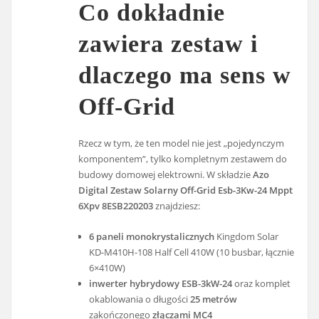
Co dokładnie
zawiera zestaw i
dlaczego ma sens w
Off-Grid
Rzecz w tym, że ten model nie jest „pojedynczym
komponentem”, tylko kompletnym zestawem do
budowy domowej elektrowni. W składzie
Azo
Digital Zestaw Solarny Off-Grid Esb-3Kw-24 Mppt
6Xpv 8ESB220203
znajdziesz:
6 paneli monokrystalicznych
Kingdom Solar
KD-M410H-108 Half Cell 410W (10 busbar, łącznie
6×410W)
inwerter hybrydowy ESB-3kW-24
oraz komplet
okablowania o długości
25 metrów
zakończonego
złączami MC4