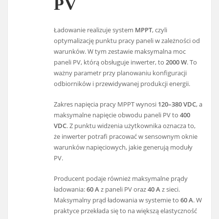
PV
Ładowanie realizuje system
MPPT
, czyli
optymalizację punktu pracy paneli w zależności od
warunków. W tym zestawie maksymalna moc
paneli PV, którą obsługuje inwerter, to
2000 W
. To
ważny parametr przy planowaniu konfiguracji
odbiorników i przewidywanej produkcji energii.
Zakres napięcia pracy MPPT wynosi
120–380 VDC
, a
maksymalne napięcie obwodu paneli PV to
400
VDC
. Z punktu widzenia użytkownika oznacza to,
że inwerter potrafi pracować w sensownym oknie
warunków napięciowych, jakie generują moduły
PV.
Producent podaje również maksymalne prądy
ładowania:
60 A
z paneli PV oraz
40 A
z sieci.
Maksymalny prąd ładowania w systemie to
60 A
. W
praktyce przekłada się to na większą elastyczność