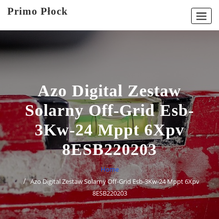
Skip
Primo Płock
to
content
Azo Digital Zestaw
Solarny Off-Grid Esb-
3Kw-24 Mppt 6Xpv
8ESB220203
Home
Azo Digital Zestaw Solarny Off-Grid Esb-3Kw-24 Mppt 6Xpv
8ESB220203