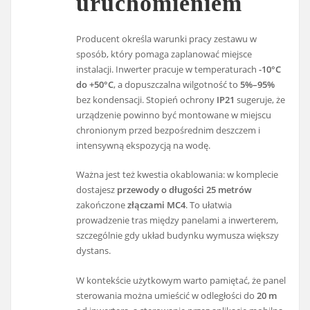
uruchomieniem
Producent określa warunki pracy zestawu w
sposób, który pomaga zaplanować miejsce
instalacji. Inwerter pracuje w temperaturach
-10°C
do +50°C
, a dopuszczalna wilgotność to
5%–95%
bez kondensacji. Stopień ochrony
IP21
sugeruje, że
urządzenie powinno być montowane w miejscu
chronionym przed bezpośrednim deszczem i
intensywną ekspozycją na wodę.
Ważna jest też kwestia okablowania: w komplecie
dostajesz
przewody o długości 25 metrów
zakończone
złączami MC4
. To ułatwia
prowadzenie tras między panelami a inwerterem,
szczególnie gdy układ budynku wymusza większy
dystans.
W kontekście użytkowym warto pamiętać, że panel
sterowania można umieścić w odległości do
20 m