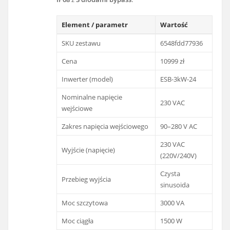
Element / parametr
Wartość
SKU zestawu
6548fdd77936
Cena
10999 zł
Inwerter (model)
ESB-3kW-24
Nominalne napięcie
230 VAC
wejściowe
Zakres napięcia wejściowego
90–280 V AC
230 VAC
Wyjście (napięcie)
(220V/240V)
Czysta
Przebieg wyjścia
sinusoida
Moc szczytowa
3000 VA
Moc ciągła
1500 W