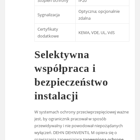
Stopień ochrony
IP20
Optyczna; opcjonalnie
Sygnalizacja
zdalna
Certyfikaty
KEMA, VDE, UL, VdS
dodatkowe
Selektywna
współpraca i
bezpieczeństwo
instalacji
W systemach ochrony przeciwprzepięciowej ważne
jest, by ogranicznik pracował w sposób
przewidywalny i nie powodował niepożądanych
wyłączeń. DEHN DEHNVENTIL M opiera się o
rozwiązania zapewniające
zapewnioną ochronę