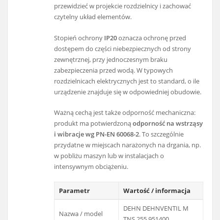
przewidzieć w projekcie rozdzielnicy i zachować
czytelny układ elementów.
Stopień ochrony
IP20
oznacza ochronę przed
dostępem do części niebezpiecznych od strony
zewnętrznej, przy jednoczesnym braku
zabezpieczenia przed wodą. W typowych
rozdzielnicach elektrycznych jest to standard, o ile
urządzenie znajduje się w odpowiedniej obudowie.
Ważną cechą jest także odporność mechaniczna:
produkt ma potwierdzoną
odporność na wstrząsy
i wibracje wg PN-EN 60068-2
. To szczególnie
przydatne w miejscach narażonych na drgania, np.
w pobliżu maszyn lub w instalacjach o
intensywnym obciążeniu.
Parametr
Wartość / informacja
DEHN DEHNVENTIL M
Nazwa / model
TNS 255 951400