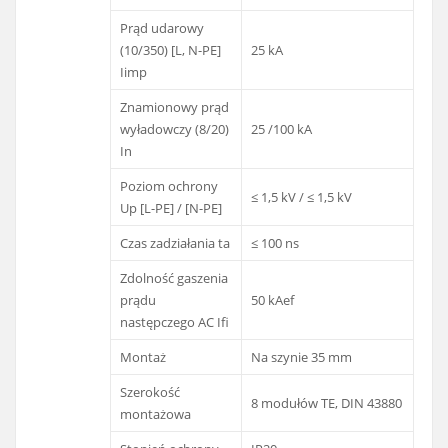
Prąd udarowy
(10/350) [L, N-PE]
25 kA
Iimp
Znamionowy prąd
wyładowczy (8/20)
25 /100 kA
In
Poziom ochrony
≤ 1,5 kV / ≤ 1,5 kV
Up [L-PE] / [N-PE]
Czas zadziałania ta
≤ 100 ns
Zdolność gaszenia
prądu
50 kAef
następczego AC Ifi
Montaż
Na szynie 35 mm
Szerokość
8 modułów TE, DIN 43880
montażowa