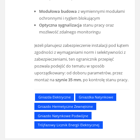
Modułowa budowa
z wymiennymi modułami
ochronnymi i ryglem blokującym
Optyczna sygnalizacja
stanu pracy oraz
możliwość zdalnego monitoringu
Jeżeli planujesz zabezpieczenie instalacji pod kątem
zgodności z wymaganiami norm i selektywności z
zabezpieczeniami, ten ogranicznik przepięć
pozwala podejść do tematu w sposób
uporządkowany: od doboru parametrów, przez
montaż na
szynie 35 mm
, po kontrolę stanu pracy.
Gniazda Elektryczne
Gniazdka Natynkowe
Gniazdo Hermetyczne Zewnętrzne
Gniazdo Natynkowe Podwójne
Trójfazowy Licznik Energii Elektrycznej