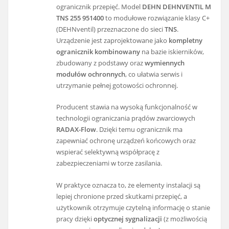
ogranicznik przepięć. Model
DEHN DEHNVENTIL M
TNS 255 951400
to modułowe rozwiązanie klasy C+
(DEHNventil) przeznaczone do sieci
TNS
.
Urządzenie jest zaprojektowane jako
kompletny
ogranicznik kombinowany
na bazie iskierników,
zbudowany z podstawy oraz
wymiennych
modułów ochronnych
, co ułatwia serwis i
utrzymanie pełnej gotowości ochronnej.
Producent stawia na wysoką funkcjonalność w
technologii ograniczania prądów zwarciowych
RADAX-Flow
. Dzięki temu ogranicznik ma
zapewniać ochronę urządzeń końcowych oraz
wspierać selektywną współpracę z
zabezpieczeniami w torze zasilania.
W praktyce oznacza to, że elementy instalacji są
lepiej chronione przed skutkami przepięć, a
użytkownik otrzymuje czytelną informację o stanie
pracy dzięki
optycznej sygnalizacji
(z możliwością