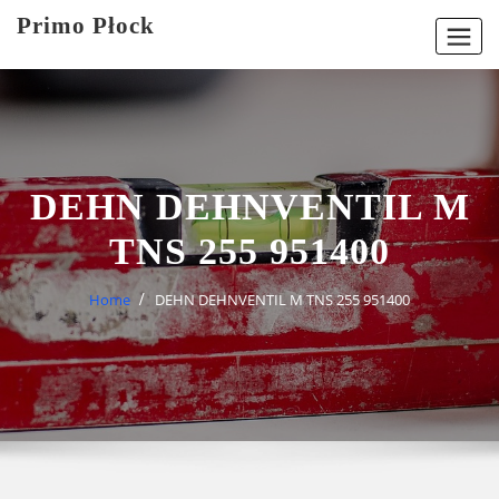
Skip
Primo Płock
to
content
DEHN DEHNVENTIL M
TNS 255 951400
Home
DEHN DEHNVENTIL M TNS 255 951400