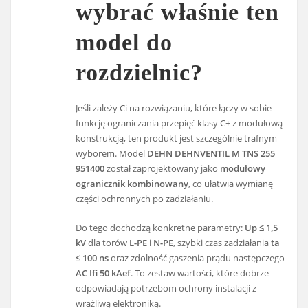
wybrać właśnie ten
model do
rozdzielnic?
Jeśli zależy Ci na rozwiązaniu, które łączy w sobie
funkcję ograniczania przepięć klasy C+ z modułową
konstrukcją, ten produkt jest szczególnie trafnym
wyborem. Model
DEHN DEHNVENTIL M TNS 255
951400
został zaprojektowany jako
modułowy
ogranicznik kombinowany
, co ułatwia wymianę
części ochronnych po zadziałaniu.
Do tego dochodzą konkretne parametry:
Up ≤ 1,5
kV
dla torów
L-PE
i
N-PE
, szybki czas zadziałania
ta
≤ 100 ns
oraz zdolność gaszenia prądu następczego
AC Ifi 50 kAef
. To zestaw wartości, które dobrze
odpowiadają potrzebom ochrony instalacji z
wrażliwą elektroniką.