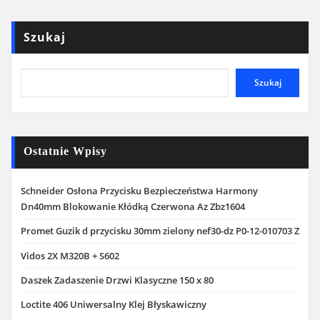
Szukaj
Szukaj
Ostatnie Wpisy
Schneider Osłona Przycisku Bezpieczeństwa Harmony
Dn40mm Blokowanie Kłódką Czerwona Az Zbz1604
Promet Guzik d przycisku 30mm zielony nef30-dz P0-12-010703 Z
Vidos 2X M320B + S602
Daszek Zadaszenie Drzwi Klasyczne 150 x 80
Loctite 406 Uniwersalny Klej Błyskawiczny