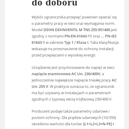
do doboru
Wybór ogranicznika przepięć powinien opierać się
o parametry pracy w sieci oraz wymagania norm.
Model
DEHN DEHNVENTIL M TNS 255 951400
jest
zgodny z normami
PN-EN 61643-11
oraz
… PN-IEC
61643-1
w zakresie
Typ 1 / Klasa I
. Taka klasyfikacja
wskazuje na przeznaczenie do ochrony instalacji
przed przepięciami o wysokiej energii.
Urządzenie jest przystosowane do napięć w sieci:
napięcie znamionowe AC Un: 230/400V
, a
jednocześnie największe napięcie trwałej pracy
AC
Un: 255 V
. W praktyce oznacza to, że ogranicznik
ma być używany w instalacjach o parametrach
zgodnych z typową siecią trójfazową 230/400 V.
Producent podaje także parametry udarowe i
poziom ochrony. Dla prądów udarowych (10/350)
określono wartości dla torów:
[L1+L2+L3+N-PE] I