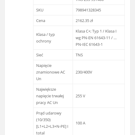
SKU
798941328345
Cena
2162.35 zł
Klasa C+; Typ 1 / Klasa I
Klasa / typ
wg PN-EN 61643-11 / …
ochrony
PN-IEC 61643-1
Sieć
TNS
Napięcie
znamionowe AC
230/400V
Un
Największe
napięcie trwałej
255 V
pracy AC Un
Prąd udarowy
(10/350)
100 A
[L1+L2+L3+N-PE] I
total