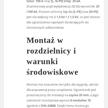
total: 100 A
oraz
[L, N-PE] Iimp: 25 kA
.
Znamionowy prąd wyładowczy (8/20) wynosi
In: 25
/100 kA
. Poziom ochrony
Up
dla
[L-PE]
oraz
[N-PE]
jest nie większy niż
≤ 1,5 kV / ≤ 1,5 kV
, co jest istotne
dla ograniczenia naprężeń docierających do
chronionych odbiorników.
Montaż w
rozdzielnicy i
warunki
środowiskowe
Montaż ma znaczenie nie tylko dla wygody, ale też
dla poprawnej pracy urządzenia. Ogranicznik jest
przeznaczony do instalacji na
szynie 35 mm
, a jego
szerokość montażowa wynosi
8 modułów TE
zgodnie z
DIN 43880
. Dzięki temu można go