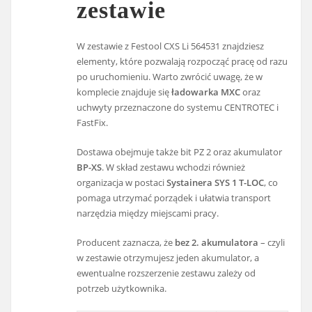
zestawie
W zestawie z Festool CXS Li 564531 znajdziesz
elementy, które pozwalają rozpocząć pracę od razu
po uruchomieniu. Warto zwrócić uwagę, że w
komplecie znajduje się
ładowarka MXC
oraz
uchwyty przeznaczone do systemu CENTROTEC i
FastFix.
Dostawa obejmuje także bit PZ 2 oraz akumulator
BP-XS
. W skład zestawu wchodzi również
organizacja w postaci
Systainera SYS 1 T-LOC
, co
pomaga utrzymać porządek i ułatwia transport
narzędzia między miejscami pracy.
Producent zaznacza, że
bez 2. akumulatora
– czyli
w zestawie otrzymujesz jeden akumulator, a
ewentualne rozszerzenie zestawu zależy od
potrzeb użytkownika.