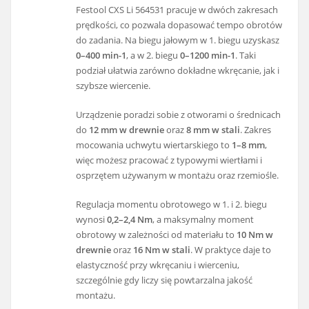
Festool CXS Li 564531 pracuje w dwóch zakresach
prędkości, co pozwala dopasować tempo obrotów
do zadania. Na biegu jałowym w 1. biegu uzyskasz
0–400 min-1
, a w 2. biegu
0–1200 min-1
. Taki
podział ułatwia zarówno dokładne wkręcanie, jak i
szybsze wiercenie.
Urządzenie poradzi sobie z otworami o średnicach
do
12 mm w drewnie
oraz
8 mm w stali
. Zakres
mocowania uchwytu wiertarskiego to
1–8 mm
,
więc możesz pracować z typowymi wiertłami i
osprzętem używanym w montażu oraz rzemiośle.
Regulacja momentu obrotowego w 1. i 2. biegu
wynosi
0,2–2,4 Nm
, a maksymalny moment
obrotowy w zależności od materiału to
10 Nm w
drewnie
oraz
16 Nm w stali
. W praktyce daje to
elastyczność przy wkręcaniu i wierceniu,
szczególnie gdy liczy się powtarzalna jakość
montażu.