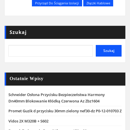
Przyrząd Do Ściągania Izolacji
Złączki Kablowe
Szukaj
Szukaj
Ostatnie Wpisy
Schneider Osłona Przycisku Bezpieczeństwa Harmony
Dn40mm Blokowanie Kłódką Czerwona Az Zbz1604
Promet Guzik d przycisku 30mm zielony nef30-dz P0-12-010703 Z
Vidos 2X M320B + S602