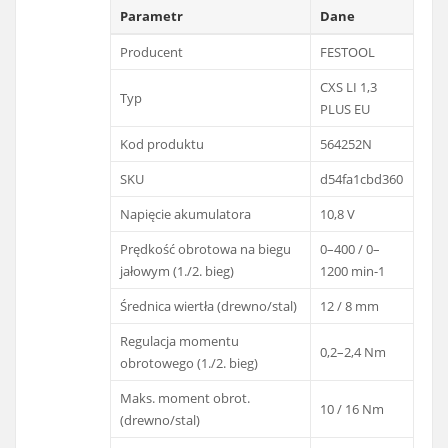
Parametr
Dane
Producent
FESTOOL
CXS LI 1,3
Typ
PLUS EU
Kod produktu
564252N
SKU
d54fa1cbd360
Napięcie akumulatora
10,8 V
Prędkość obrotowa na biegu
0–400 / 0–
jałowym (1./2. bieg)
1200 min-1
Średnica wiertła (drewno/stal)
12 / 8 mm
Regulacja momentu
0,2–2,4 Nm
obrotowego (1./2. bieg)
Maks. moment obrot.
10 / 16 Nm
(drewno/stal)