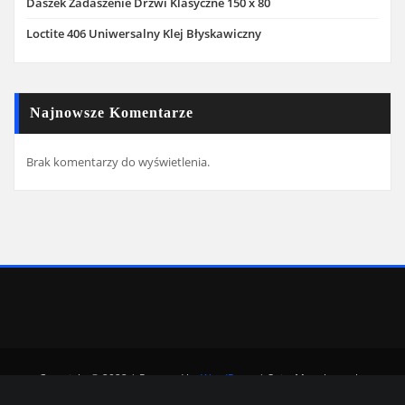
Daszek Zadaszenie Drzwi Klasyczne 150 x 80
Loctite 406 Uniwersalny Klej Błyskawiczny
Najnowsze Komentarze
Brak komentarzy do wyświetlenia.
Copyright © 2022 | Powered by
WordPress
|
SpiceMag theme by
ThemeArile