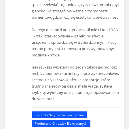
„przestrzelenia” i ograniczają ryzyko wkręcania zbyt
głęboko. To szczególnie ważne przy montażu
elementów, gdzie liczy się estetyka i powtarzalność.
Do tego dochodzi praktyczne zasilanie Li-Ion 10,8 V
i krótki czas ładowania –
20 min
. W efekcie
urządzenie sprawdza się w trybie dziennym, kiedy
tempo pracy jest kluczowe, a przerwy muszą być
możliwie krótkie.
Jeśli szukasz wkrętarki do zadań takich jak montaż
mebli, zabudowa kuchni czy prace wykończeniowe,
Festool CXS Li 564531 oferuje proporcje, które
trudno znaleźć w tej klasie:
mała waga
,
system
szybkiej wymiany
oraz parametry dopasowane do
drewna i stali.
Gniazdo Natynkowe Zewnętrzne
Producenci Gniazdek Elektrycznych