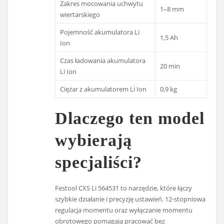
Zakres mocowania uchwytu
1–8 mm
wiertarskiego
Pojemność akumulatora Li
1,5 Ah
Ion
Czas ładowania akumulatora
20 min
Li Ion
Ciężar z akumulatorem Li Ion
0,9 kg
Dlaczego ten model
wybierają
specjaliści?
Festool CXS Li 564531 to narzędzie, które łączy
szybkie działanie i precyzję ustawień. 12-stopniowa
regulacja momentu oraz wyłączanie momentu
obrotowego pomagają pracować bez