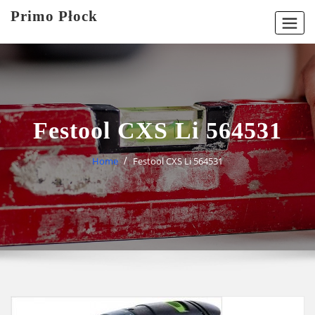
Skip
Primo Płock
to
content
Festool CXS Li 564531
Home
Festool CXS Li 564531