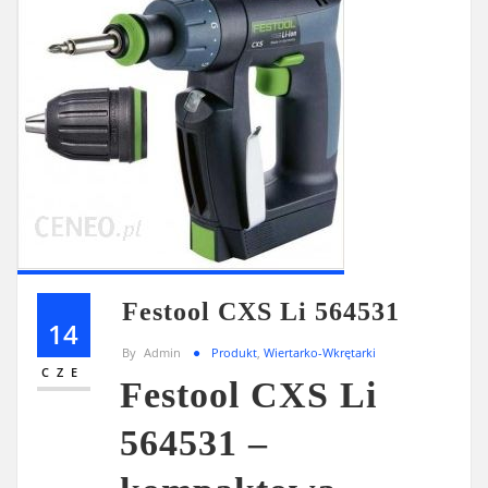
Festool CXS Li 564531
14
By
Admin
Produkt
,
Wiertarko-Wkrętarki
CZE
Festool CXS Li
564531 –