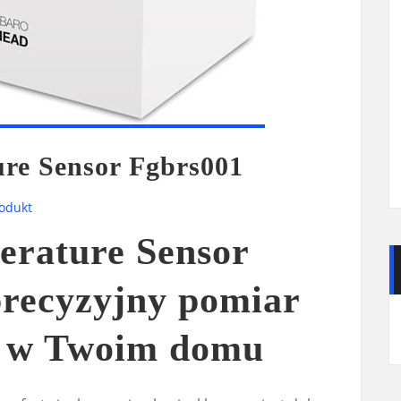
ure Sensor Fgbrs001
odukt
erature Sensor
precyzyjny pomiar
y w Twoim domu