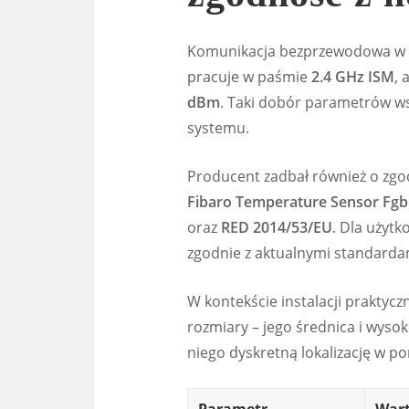
Komunikacja bezprzewodowa w i
pracuje w paśmie
2.4 GHz ISM
,
dBm
. Taki dobór parametrów ws
systemu.
Producent zadbał również o zgo
Fibaro Temperature Sensor Fgb
oraz
RED 2014/53/EU
. Dla użytk
zgodnie z aktualnymi standardam
W kontekście instalacji praktyczne
rozmiary – jego średnica i wyso
niego dyskretną lokalizację w p