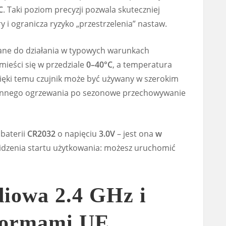
C
. Taki poziom precyzji pozwala skuteczniej
i ogranicza ryzyko „przestrzelenia” nastaw.
ane do działania w typowych warunkach
ieści się w przedziale
0–40°C
, a temperatura
zięki temu czujnik może być używany w szerokim
ziennego ogrzewania po sezonowe przechowywanie
baterii
CR2032
o napięciu
3.0V
– jest ona
w
widzenia startu użytkowania: możesz uruchomić
diowa 2.4 GHz i
normami UE