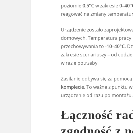
poziomie
0.5°C
w zakresie
0–40°
reagować na zmiany temperatury 
Urządzenie zostało zaprojektow
domowych. Temperatura pracy m
przechowywania to
-10–40°C
. D
zakresie scenariuszy – od cod
w razie potrzeby.
Zasilanie odbywa się za pomocą 
komplecie
. To ważne z punktu 
urządzenie od razu po montażu.
Łączność ra
zgodność z 