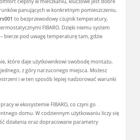
komfort cieplny w mieszkaniu, kluczowe jest dobre
runków panujących w konkretnym pomieszczeniu.
rs001
to bezprzewodowy czujnik temperatury,
 termostatycznymi FIBARO. Dzięki niemu system
” – bierze pod uwagę temperaturę tam, gdzie
nie, które daje użytkownikowi swobodę montażu.
jednego, z góry narzuconego miejsca. Możesz
estrzeni i w ten sposób lepiej nadzorować warunki
 pracy w ekosystemie FIBARO, co czyni go
entnego domu. W codziennym użytkowaniu liczy się
lność działania oraz dopracowane parametry