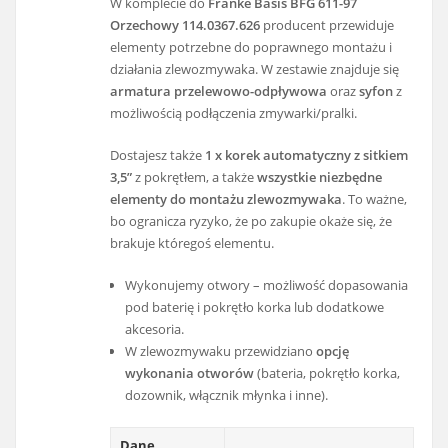
W komplecie do
Franke Basis BFG 611-97
Orzechowy 114.0367.626
producent przewiduje
elementy potrzebne do poprawnego montażu i
działania zlewozmywaka. W zestawie znajduje się
armatura przelewowo-odpływowa
oraz
syfon
z
możliwością podłączenia zmywarki/pralki.
Dostajesz także
1 x korek automatyczny z sitkiem
3,5”
z pokrętłem, a także
wszystkie niezbędne
elementy do montażu zlewozmywaka
. To ważne,
bo ogranicza ryzyko, że po zakupie okaże się, że
brakuje któregoś elementu.
Wykonujemy otwory – możliwość dopasowania
pod baterię i pokrętło korka lub dodatkowe
akcesoria.
W zlewozmywaku przewidziano
opcję
wykonania otworów
(bateria, pokrętło korka,
dozownik, włącznik młynka i inne).
Dane