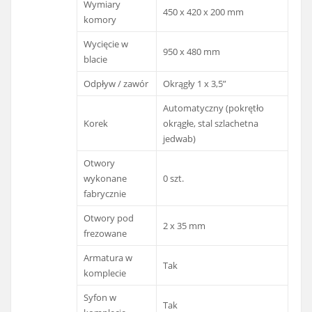
Wymiary
450 x 420 x 200 mm
komory
Wycięcie w
950 x 480 mm
blacie
Odpływ / zawór
Okrągły 1 x 3,5”
Automatyczny (pokrętło
Korek
okrągłe, stal szlachetna
jedwab)
Otwory
wykonane
0 szt.
fabrycznie
Otwory pod
2 x 35 mm
frezowane
Armatura w
Tak
komplecie
Syfon w
Tak