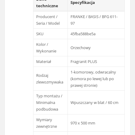
Specyfikacja
techniczne
Producent /
FRANKE / BASIS / BFG 611-
Seria / Model
97
SKU
45fba588be5a
Kolor /
Orzechowy
Wykonanie
Materiał
Fragranit PLUS
1-komorowy, odwracalny
Rodzaj
(komora po lewej lub po
zlewozmywaka
prawej stronie)
Typ montażu /
Minimalna
Wpuszczany w blat / 60 cm
podbudowa
Wymiary
970 x 500 mm
zewnętrzne