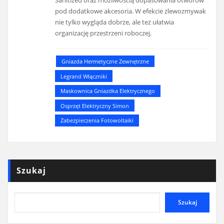
Sanitized oraz możliwością dopasowania otworów
pod dodatkowe akcesoria. W efekcie zlewozmywak
nie tylko wygląda dobrze, ale też ułatwia
organizację przestrzeni roboczej.
Gniazda Hermetyczne Zewnętrzne
Legrand Włączniki
Maskownica Gniazdka Elektrycznego
Osprzęt Elektryczny Simon
Zabezpieczenia Fotowoltaiki
Szukaj
Szukaj