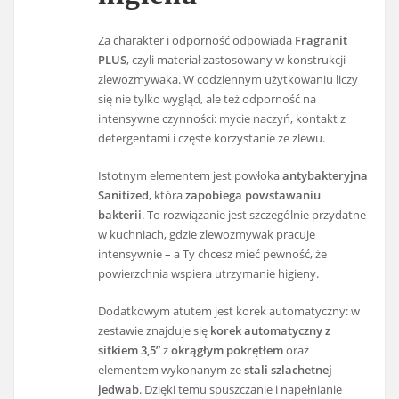
Za charakter i odporność odpowiada
Fragranit
PLUS
, czyli materiał zastosowany w konstrukcji
zlewozmywaka. W codziennym użytkowaniu liczy
się nie tylko wygląd, ale też odporność na
intensywne czynności: mycie naczyń, kontakt z
detergentami i częste korzystanie ze zlewu.
Istotnym elementem jest powłoka
antybakteryjna
Sanitized
, która
zapobiega powstawaniu
bakterii
. To rozwiązanie jest szczególnie przydatne
w kuchniach, gdzie zlewozmywak pracuje
intensywnie – a Ty chcesz mieć pewność, że
powierzchnia wspiera utrzymanie higieny.
Dodatkowym atutem jest korek automatyczny: w
zestawie znajduje się
korek automatyczny z
sitkiem 3,5”
z
okrągłym pokrętłem
oraz
elementem wykonanym ze
stali szlachetnej
jedwab
. Dzięki temu spuszczanie i napełnianie