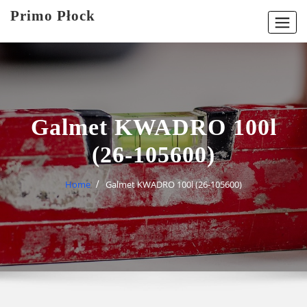
Skip
Primo Płock
to
content
Galmet KWADRO 100l
(26-105600)
Home
Galmet KWADRO 100l (26-105600)