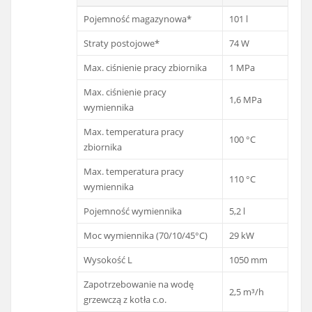
Pojemność magazynowa*
101 l
Straty postojowe*
74 W
Max. ciśnienie pracy zbiornika
1 MPa
Max. ciśnienie pracy
1,6 MPa
wymiennika
Max. temperatura pracy
100 °C
zbiornika
Max. temperatura pracy
110 °C
wymiennika
Pojemność wymiennika
5,2 l
Moc wymiennika (70/10/45°C)
29 kW
Wysokość L
1050 mm
Zapotrzebowanie na wodę
2,5 m³/h
grzewczą z kotła c.o.