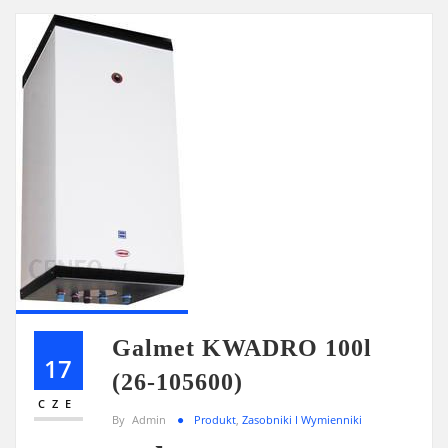
Galmet KWADRO 100l
17
(26-105600)
CZE
By
Admin
Produkt
,
Zasobniki I Wymienniki