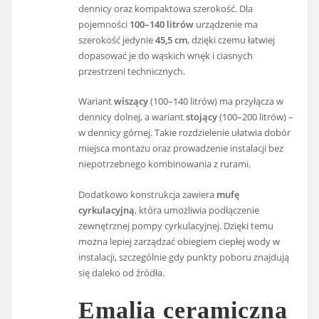
dennicy oraz kompaktowa szerokość. Dla
pojemności
100–140 litrów
urządzenie ma
szerokość jedynie
45,5 cm
, dzięki czemu łatwiej
dopasować je do wąskich wnęk i ciasnych
przestrzeni technicznych.
Wariant
wiszący
(100–140 litrów) ma przyłącza w
dennicy dolnej, a wariant
stojący
(100–200 litrów) –
w dennicy górnej. Takie rozdzielenie ułatwia dobór
miejsca montażu oraz prowadzenie instalacji bez
niepotrzebnego kombinowania z rurami.
Dodatkowo konstrukcja zawiera
mufę
cyrkulacyjną
, która umożliwia podłączenie
zewnętrznej pompy cyrkulacyjnej. Dzięki temu
można lepiej zarządzać obiegiem ciepłej wody w
instalacji, szczególnie gdy punkty poboru znajdują
się daleko od źródła.
Emalia ceramiczna