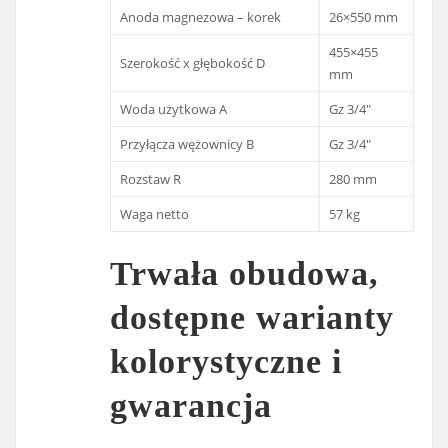
Anoda magnezowa – korek
26×550 mm
455×455
Szerokość x głębokość D
mm
Woda użytkowa A
Gz 3/4″
Przyłącza wężownicy B
Gz 3/4″
Rozstaw R
280 mm
Waga netto
57 kg
Trwała obudowa,
dostępne warianty
kolorystyczne i
gwarancja