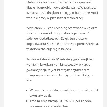
Metalowa obudowa urządzenia ma zapewniać
długie i bezproblemowe użytkowanie. W praktyce
oznacza to solidną konstrukcję, która dobrze znosi
warunki pracy w przestrzeni technicznej.
Wymienniki Vulcan Kombi są oferowane w kolorze
śnieżnobiałym
lub opcjonalnie w jednym z
4
kolorów dodatkowych
. Dzięki temu łatwiej
dopasować urządzenie do aranżacji pomieszczenia,
w którym znajduje się instalacja.
Producent deklaruje
60 miesięcy gwarancji
na
wymienniki Vulcan Kombi (szczegóły w karcie
gwarancyjnej), co jest istotnym argumentem
zakupowym dla osób planujących inwestycję na
lata.
Wężownica spiralna
o zwiększonej powierzchni
wymiany ciepła
Emalia ceramiczna EXTRA GLASS®
i anoda
magnezowa w standardzie