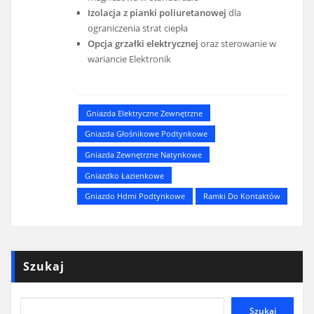
Izolacja z pianki poliuretanowej
dla
ograniczenia strat ciepła
Opcja grzałki elektrycznej
oraz sterowanie w
wariancie Elektronik
Gniazda Elektryczne Zewnętrzne
Gniazda Głośnikowe Podtynkowe
Gniazda Zewnętrzne Natynkowe
Gniazdko Łazienkowe
Gniazdo Hdmi Podtynkowe
Ramki Do Kontaktów
Szukaj
Szukaj