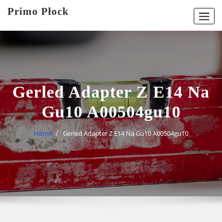
Skip
Primo Płock
to
content
Gerled Adapter Z E14 Na
Gu10 A00504gu10
Home
Gerled Adapter Z E14 Na Gu10 A00504gu10