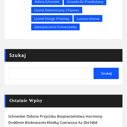
Asfora Schneider
Gniazda Do Przedłużaczy
Licznik Elektroniczny 3 Fazowy
Licznik Energii 3 Fazowy
Lumina Intense
Zabezpieczenia Fotowoltaika
Szukaj
Szukaj
Ostatnie Wpisy
Schneider Osłona Przycisku Bezpieczeństwa Harmony
Dn40mm Blokowanie Kłódką Czerwona Az Zbz1604