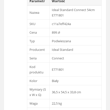
Parametr
Wartość
Ideal Standard Connect 54cm
Nazwa
E771801
SKU
c11a7eff424a
Cena
899 zł
Typ
Podwieszana
Producent
Ideal Standard
Seria
Connect
Kod
E771801
produktu
Kolor
Biały
Wymiary (S
36,5 x 54,5 x 33,8 cm
x W x G)
Waga
22,5 kg