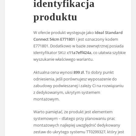
identyfikacja
produktu
W ofercie produkt występuje jako
Ideal Standard
Connect 54cm E771801
i jest oznaczony kodem
E771801. Dodatkowo w bazie zewnętrznej posiada
identyfikator SKU:
c11a7eff424a
, co ułatwia szybkie
wyszukanie właściwego wariantu.
Aktualna cena wynosi
899 zł
. To dobry punkt
odniesienia, jeśli porównujesz wyposażenie do
zabudowy podwieszanej i zależy Ci na rozwiązaniu
z dedykowanym, ukrytym systemem
montażowym.
Warto pamiętać, że produkt jest elementem
systemowym – dlatego przy planowaniu prac
montażowych najlepiej uwzględnić dedykowany
zestaw do ukrytego systemu TT0299327, który jest