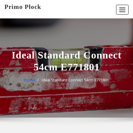
Skip
Primo Płock
to
content
Ideal Standard Connect
54cm E771801
Home
Ideal Standard Connect 54cm E771801