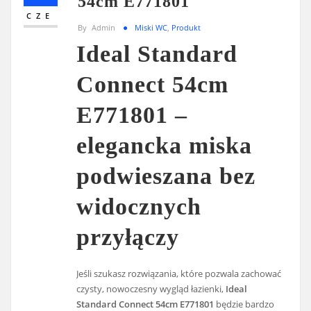
54cm E771801
CZE
By
Admin
Miski WC
,
Produkt
Ideal Standard
Connect 54cm
E771801 –
elegancka miska
podwieszana bez
widocznych
przyłączy
Jeśli szukasz rozwiązania, które pozwala zachować
czysty, nowoczesny wygląd łazienki,
Ideal
Standard Connect 54cm E771801
będzie bardzo