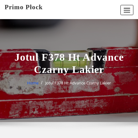
Skip
Primo Płock
to
content
Jotul F378 Ht Advance
Czarny Lakier
Home
Jotul F378 Ht Advance Czarny Lakier