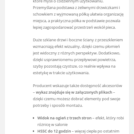
które myśli o codziennym użytkowaniu.
Przemyślana podstawa z żeliwnymi drzwiczkami i
schowkiem z wyjmowaną półką ułatwia organizację
miejsca, a praktyczna półka w podstawie pozwala
lepiej zagospodarować przestrzeń wokół pieca.
Duże szklane drzwi i boczne ściany z przeszkleniem
wzmacniają efekt wizualny, dzięki czemu płomień
jest widoczny z różnych perspektyw. Dodatkowo,
dzięki usprawnionemu przepływowi powietrza,
szyby pozostają czystsze, co realnie wpływa na
estetykę w trakcie użytkowania.
Producent wskazuje także dostępność akcesoriów
–
wykaz znajduje się w załączonych plikach
–
dzięki czemu możesz dobrać elementy pod swoje
potrzeby i sposób montażu.
Widok na ogień z trzech stron
– efekt, który robi
różnicę w salonie
HSSC do 12 godzin
– więcej ciepła po ostatnim