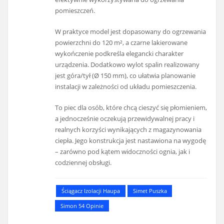
pomieszczeń.
W praktyce model jest dopasowany do ogrzewania
powierzchni do 120 m², a czarne lakierowane
wykończenie podkreśla elegancki charakter
urządzenia. Dodatkowo wylot spalin realizowany
jest góra/tył (Ø 150 mm), co ułatwia planowanie
instalacji w zależności od układu pomieszczenia.
To piec dla osób, które chcą cieszyć się płomieniem,
a jednocześnie oczekują przewidywalnej pracy i
realnych korzyści wynikających z magazynowania
ciepła. Jego konstrukcja jest nastawiona na wygodę
– zarówno pod kątem widoczności ognia, jak i
codziennej obsługi.
Ściągacz Izolacji Haupa
Simet Puszka
Simon 54 Opinie