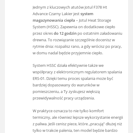
Jednym z kluczowych atutów Jotul F378 Ht
Advance Czarny Lakier jest
system
magazynowania ciepła
– Jotul Heat Storage
System (HSSC). Zapewnia on dodatkowe ciepło
przez okres
do 12 godzin
po ostatnim załadowaniu
drewna. To rozwiązanie szczególnie docenisz w
rytmie dnia: rozpalisz rano, a gdy wrócisz po pracy,
w domu nadal będzie przyjemnie ciepło.
System HSSC działa efektywnie także we
współpracy z elektronicznym regulatorem spalania
ERS-01. Dzięki temu proces spalania może być
bardziej dopasowany do warunków w
pomieszczeniu, a Ty zyskujesz większą
przewidywalność pracy urządzenia.
W praktyce oznacza to nie tylko komfort
termiczny, ale również lepsze wykorzystanie energii
z paliwa. Jeśli cenisz piece, które „pracują” dłużej niż
tylko w trakcie palenia, ten model będzie bardzo