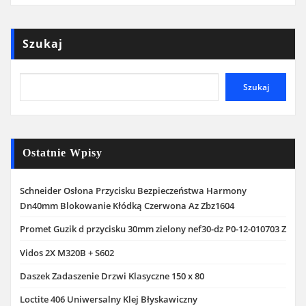
Szukaj
Szukaj
Ostatnie Wpisy
Schneider Osłona Przycisku Bezpieczeństwa Harmony
Dn40mm Blokowanie Kłódką Czerwona Az Zbz1604
Promet Guzik d przycisku 30mm zielony nef30-dz P0-12-010703 Z
Vidos 2X M320B + S602
Daszek Zadaszenie Drzwi Klasyczne 150 x 80
Loctite 406 Uniwersalny Klej Błyskawiczny