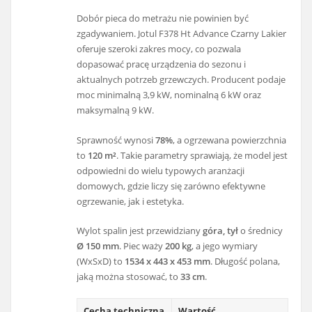
Dobór pieca do metrażu nie powinien być
zgadywaniem. Jotul F378 Ht Advance Czarny Lakier
oferuje szeroki zakres mocy, co pozwala
dopasować pracę urządzenia do sezonu i
aktualnych potrzeb grzewczych. Producent podaje
moc minimalną 3,9 kW, nominalną 6 kW oraz
maksymalną 9 kW.
Sprawność wynosi
78%
, a ogrzewana powierzchnia
to
120 m²
. Takie parametry sprawiają, że model jest
odpowiedni do wielu typowych aranżacji
domowych, gdzie liczy się zarówno efektywne
ogrzewanie, jak i estetyka.
Wylot spalin jest przewidziany
góra, tył
o średnicy
Ø 150 mm
. Piec waży
200 kg
, a jego wymiary
(WxSxD) to
1534 x 443 x 453 mm
. Długość polana,
jaką można stosować, to
33 cm
.
Cecha techniczna
Wartość