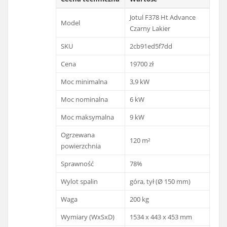
Jotul F378 Ht Advance
Model
Czarny Lakier
SKU
2cb91ed5f7dd
Cena
19700 zł
Moc minimalna
3,9 kW
Moc nominalna
6 kW
Moc maksymalna
9 kW
Ogrzewana
120 m²
powierzchnia
Sprawność
78%
Wylot spalin
góra, tył (Ø 150 mm)
Waga
200 kg
Wymiary (WxSxD)
1534 x 443 x 453 mm